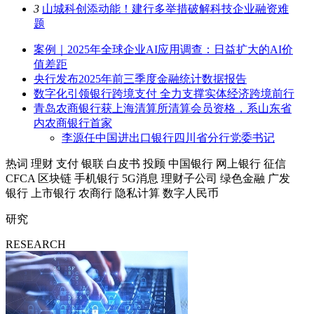
3
山城科创添动能！建行多举措破解科技企业融资难
题
案例｜2025年全球企业AI应用调查：日益扩大的AI价
值差距
央行发布2025年前三季度金融统计数据报告
数字化引领银行跨境支付 全力支撑实体经济跨境前行
青岛农商银行获上海清算所清算会员资格，系山东省
内农商银行首家
李源任中国进出口银行四川省分行党委书记
热词
理财
支付
银联
白皮书
投顾
中国银行
网上银行
征信
CFCA
区块链
手机银行
5G消息
理财子公司
绿色金融
广发
银行
上市银行
农商行
隐私计算
数字人民币
研究
RESEARCH