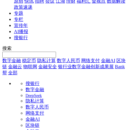
原创
快讯
招聘
会议
江湖
理财
福利汇
金视点
数据解读
政策速递
专题
专栏
宣传年
AI播报
搜银行
搜索
数字金融
稳定币
隐私计算
数字人民币
网络支付
金融AI
区块
链
金融云
物联网
金融安全
银行业数字金融创新成果展
Bank
帮
全部
搜银行
数字金融
DeepSeek
隐私计算
数字人民币
网络支付
金融AI
区块链