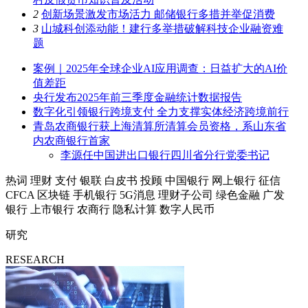
2
创新场景激发市场活力 邮储银行多措并举促消费
3
山城科创添动能！建行多举措破解科技企业融资难
题
案例｜2025年全球企业AI应用调查：日益扩大的AI价
值差距
央行发布2025年前三季度金融统计数据报告
数字化引领银行跨境支付 全力支撑实体经济跨境前行
青岛农商银行获上海清算所清算会员资格，系山东省
内农商银行首家
李源任中国进出口银行四川省分行党委书记
热词
理财
支付
银联
白皮书
投顾
中国银行
网上银行
征信
CFCA
区块链
手机银行
5G消息
理财子公司
绿色金融
广发
银行
上市银行
农商行
隐私计算
数字人民币
研究
RESEARCH