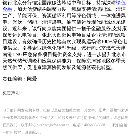
银行北京分行锚定国家碳达峰碳中和目标，持续深耕
绿色
金融
，加大信贷结构调整力度，积极支持清洁能源、清洁
生产、节能环保、资源循环利用等绿色领域，一体推进风
电、光伏、储能、清洁煤电、油气储运等现代能源体系建
设。近年来，该行向京能集团提供一揽子金融服务,支持康
保奥运风电项目、张北大囫囵风电项目及企业清洁能源项
目建设，有效确保历史性地首次实现奥运场馆100%绿色电
能供应。引导企业绿色化转型升级，该行向北京燃气天津
南港LNG应急储备项目提供资金支持，进一步提升北京市
天然气储气调峰和应急保供能力，保障京津冀地区冬季天
然气供应，促进京津冀协同发展及能源低碳化转型。
责任编辑：陈爱
免责声明：
电子银行网发布的专栏、投稿以及征文相关文章，其文字、图片、视频均来源
于作者投稿或转载自相关作品方；如涉及未经许可使用作品的问题，请您优先
联系我们（联系邮箱：cebnet@cfca.com.cn，电话：400-880-9888），我们会第
一时间核实，谢谢配合。