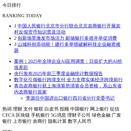
今日排行
RANKING TODAY
1
中国人民银行北京市分行联合北京农商银行开展农
村反假货币知识普及活动
2
创新场景激发市场活力 邮储银行多措并举促消费
3
山城科创添动能！建行多举措破解科技企业融资难
题
案例｜2025年全球企业AI应用调查：日益扩大的AI价
值差距
央行发布2025年前三季度金融统计数据报告
数字化引领银行跨境支付 全力支撑实体经济跨境前行
青岛农商银行获上海清算所清算会员资格，系山东省
内农商银行首家
李源任中国进出口银行四川省分行党委书记
热词
理财
支付
银联
白皮书
投顾
中国银行
网上银行
征信
CFCA
区块链
手机银行
5G消息
理财子公司
绿色金融
广发
银行
上市银行
农商行
隐私计算
数字人民币