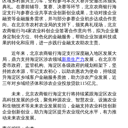
区域乡村振兴主力军，全程参与本次大赛并受邀出席颁奖
典礼。在赛前辅导、复赛、决赛等环节，北京农商银行海
淀支行与参赛企业共享农业创新创业成果，主动对接企业
融资等金融服务需求，并与部分参赛企业初步达成合作意
向。在北京市农村农业局的支持下，颁奖典礼现场，北京
农商银行与4家农业科创企业签署合作意向书，拟为企业量
身定制全方位、特色化的金融服务，帮助企业加速科技成
果的转化和应用，进一步践行金融支农助农主责。
近年来，北京农商银行海淀支行深度融入地区发展大
局，鼎力支持海淀区涉农领域
新质生产力
发展，在北京市
委市政府、监管机构、海淀区各级政府的规划框架下，坚
持姓农本源，牢记支农初心，以助农惠农为使命，持续提
升海淀区乡域客户金融服务质效，助力涉农产业发展，近
三年对乡域经济体和涉农企业投放贷款115亿元。
未来，北京农商银行海淀支行将持续紧跟海淀区农业
高科技发展的步伐，聚焦种源农业、智慧农业、设施农业
和生物技术等未来农业发展前沿，金融支持农业科技创新
企业创新创业，助力海淀区提升农业现代化水平，有力推
动未来农业发展。