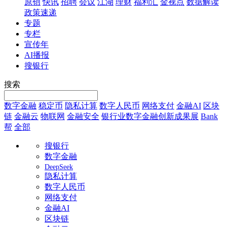
原创
快讯
招聘
会议
江湖
理财
福利汇
金视点
数据解读
政策速递
专题
专栏
宣传年
AI播报
搜银行
搜索
数字金融
稳定币
隐私计算
数字人民币
网络支付
金融AI
区块
链
金融云
物联网
金融安全
银行业数字金融创新成果展
Bank
帮
全部
搜银行
数字金融
DeepSeek
隐私计算
数字人民币
网络支付
金融AI
区块链