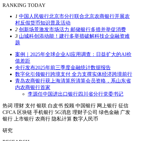
RANKING TODAY
1
中国人民银行北京市分行联合北京农商银行开展农
村反假货币知识普及活动
2
创新场景激发市场活力 邮储银行多措并举促消费
3
山城科创添动能！建行多举措破解科技企业融资难
题
案例｜2025年全球企业AI应用调查：日益扩大的AI价
值差距
央行发布2025年前三季度金融统计数据报告
数字化引领银行跨境支付 全力支撑实体经济跨境前行
青岛农商银行获上海清算所清算会员资格，系山东省
内农商银行首家
李源任中国进出口银行四川省分行党委书记
热词
理财
支付
银联
白皮书
投顾
中国银行
网上银行
征信
CFCA
区块链
手机银行
5G消息
理财子公司
绿色金融
广发
银行
上市银行
农商行
隐私计算
数字人民币
研究