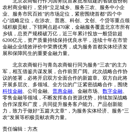
北京农商银行作为国务院首家批准组建的省级股份制
农村商业银行，坚持“立足城乡、服务三农、服务中小企
业、服务市民百姓”的市场定位，紧密围绕首都“四个中
心”战略定位，在涉农、普惠、科创、文创、个贷等重点领
域积极贡献，下辖网点超470家，金融服务覆盖北京市所有
乡镇，总资产规模破万亿，近三年累计投放一般贷款超
6200亿元，资产质量持续保持优良水平，连续十年在市管
金融企业绩效评价中荣膺优秀，成为服务首都实体经济发
展和保障民生的重要金融力量。
北京农商银行与青岛农商银行同为服务“三农”的主力
军，相互借鉴共谋发展，合作前景广阔。此次战略合作协
议的签署，必将开启双方全面合作的新篇章。双方自此将
开展多层次、多领域、全方位的广泛紧密战略合作，围绕
科技金融
、公司金融、
普惠金融
、金融市场、
数字金融
、
零售金融等领域，不断发挥各自资源优势，持续加深战略
合作深度和广度，共同提升服务客户能力、产品创新能
力，致力于做好“五篇大文章”，为服务实体经济、服务“三
农”发展等积极贡献农商力量。
责任编辑：方杰