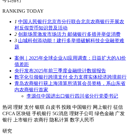
今日排行
RANKING TODAY
1
中国人民银行北京市分行联合北京农商银行开展农
村反假货币知识普及活动
2
创新场景激发市场活力 邮储银行多措并举促消费
3
山城科创添动能！建行多举措破解科技企业融资难
题
案例｜2025年全球企业AI应用调查：日益扩大的AI价
值差距
央行发布2025年前三季度金融统计数据报告
数字化引领银行跨境支付 全力支撑实体经济跨境前行
青岛农商银行获上海清算所清算会员资格，系山东省
内农商银行首家
李源任中国进出口银行四川省分行党委书记
热词
理财
支付
银联
白皮书
投顾
中国银行
网上银行
征信
CFCA
区块链
手机银行
5G消息
理财子公司
绿色金融
广发
银行
上市银行
农商行
隐私计算
数字人民币
研究