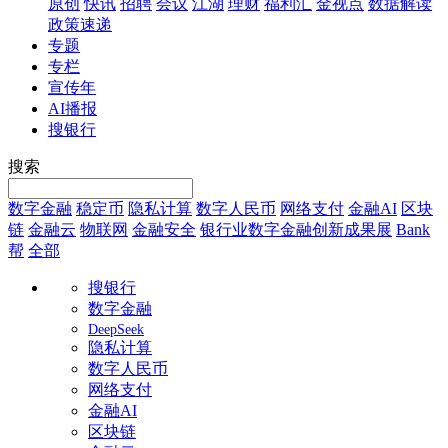
原创
快讯
招聘
会议
江湖
理财
福利汇
金视点
数据解读
政策速递
专题
专栏
宣传年
AI播报
搜银行
搜索
数字金融
稳定币
隐私计算
数字人民币
网络支付
金融AI
区块
链
金融云
物联网
金融安全
银行业数字金融创新成果展
Bank
帮
全部
搜银行
数字金融
DeepSeek
隐私计算
数字人民币
网络支付
金融AI
区块链