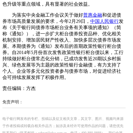
色升级等重点领域，具有显著的社会效益。
为落实中央金融工作会议关于做好
普惠金融
和促进债
券市场高质量发展的要求，今年2月29日，
中国人民银行
发
布《关于银行间债券市场柜台业务有关事项的通知》（简
称《通知》），进一步扩大柜台债券投资品种、优化相关
机制安排、增加居民财产性收入、加快多层次债券市场发
展。本期债券为《通知》发布后的首期政策性银行柜台债
券。自2014年5月份首次发售政策性银行柜台债以来，工行
持续做好柜台债常态化分销，已成功发售近20期以乡村振
兴、绿色发展等为主题的政策性银行金融债，有力支持了
个人、企业等多元化投资者参与债券市场，对促进经济社
会可持续发展发挥了积极作用。
责任编辑：方杰
免责声明：
电子银行网发布的专栏、投稿以及征文相关文章，其文字、图片、视频均来源
于作者投稿或转载自相关作品方；如涉及未经许可使用作品的问题，请您优先
联系我们（联系邮箱：cebnet@cfca.com.cn，电话：400-880-9888），我们会第