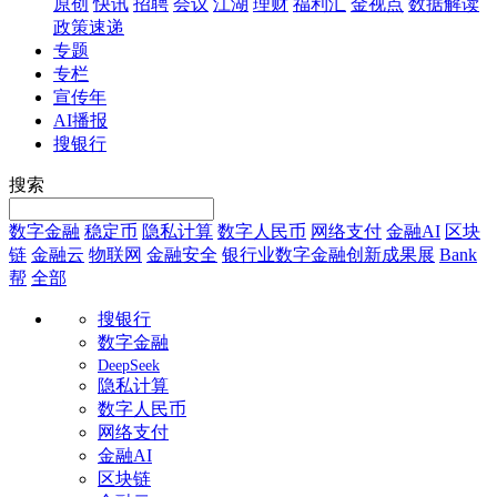
原创
快讯
招聘
会议
江湖
理财
福利汇
金视点
数据解读
政策速递
专题
专栏
宣传年
AI播报
搜银行
搜索
数字金融
稳定币
隐私计算
数字人民币
网络支付
金融AI
区块
链
金融云
物联网
金融安全
银行业数字金融创新成果展
Bank
帮
全部
搜银行
数字金融
DeepSeek
隐私计算
数字人民币
网络支付
金融AI
区块链