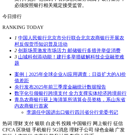
必须按照银行相关规定接受监管。
今日排行
RANKING TODAY
1
中国人民银行北京市分行联合北京农商银行开展农
村反假货币知识普及活动
2
创新场景激发市场活力 邮储银行多措并举促消费
3
山城科创添动能！建行多举措破解科技企业融资难
题
案例｜2025年全球企业AI应用调查：日益扩大的AI价
值差距
央行发布2025年前三季度金融统计数据报告
数字化引领银行跨境支付 全力支撑实体经济跨境前行
青岛农商银行获上海清算所清算会员资格，系山东省
内农商银行首家
李源任中国进出口银行四川省分行党委书记
热词
理财
支付
银联
白皮书
投顾
中国银行
网上银行
征信
CFCA
区块链
手机银行
5G消息
理财子公司
绿色金融
广发