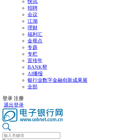
快讯
招聘
会议
江湖
理财
福利汇
金视点
专题
专栏
宣传年
BANK帮
AI播报
银行业数字金融创新成果展
全部
登录
注册
退出登录