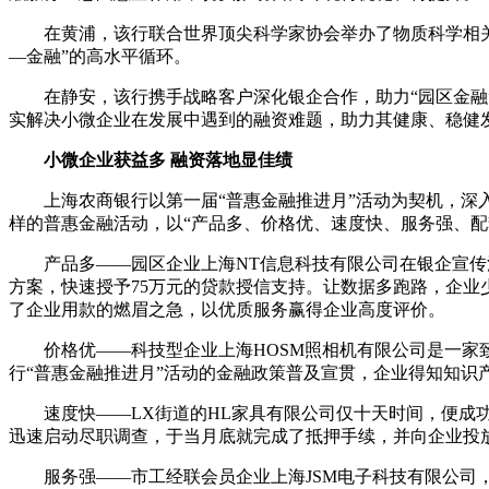
在黄浦，该行联合世界顶尖科学家协会举办了物质科学相
—金融”的高水平循环。
在静安，该行携手战略客户深化银企合作，助力“园区金
实解决小微企业在发展中遇到的融资难题，助力其健康、稳健
小微企业获益多 融资落地显佳绩
上海农商银行以第一届“普惠金融推进月”活动为契机，
样的普惠金融活动，以“产品多、价格优、速度快、服务强、配
产品多——园区企业上海NT信息科技有限公司在银企宣传
方案，快速授予75万元的贷款授信支持。让数据多跑路，企业
了企业用款的燃眉之急，以优质服务赢得企业高度评价。
价格优——科技型企业上海HOSM照相机有限公司是一
行“普惠金融推进月”活动的金融政策普及宣贯，企业得知知识
速度快——LX街道的HL家具有限公司仅十天时间，便成
迅速启动尽职调查，于当月底就完成了抵押手续，并向企业投放
服务强——市工经联会员企业上海JSM电子科技有限公司