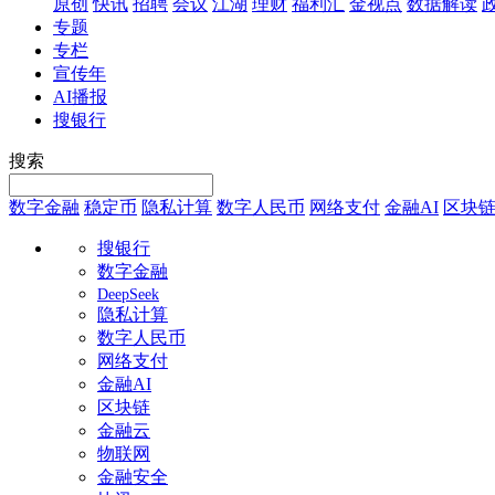
原创
快讯
招聘
会议
江湖
理财
福利汇
金视点
数据解读
专题
专栏
宣传年
AI播报
搜银行
搜索
数字金融
稳定币
隐私计算
数字人民币
网络支付
金融AI
区块
搜银行
数字金融
DeepSeek
隐私计算
数字人民币
网络支付
金融AI
区块链
金融云
物联网
金融安全