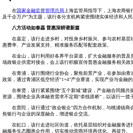
在
国家金融监督管理总局
上海监管局指导下，上海农商银
及千企万户”为主题，该行各分支机构紧密围绕实体经济和人
八方活动如春蕊 普惠深耕谱新篇
在嘉定，该行走进乡村，对投身乡村振兴、参与农村基层
惠费率、产业发展支持、精准服务匹配等配套政策。
在金山，该行利用好各界平台渠道，扩大金融服务的普及度和
场政银企供需对接会，会上该行积极宣传普惠金融服务相关政
在青浦，该行围绕行业协会，聚焦前景产业，在参加由青
政策，通过青浦区低空经济“1+4”产业赛道，实现产业与金融
在奉贤，该行紧紧围绕“五个新城”建设，产金融合同频
资源，围绕企业具体融资需求不定期“牵线搭桥”，以该行一揽
在普陀，该行通过“政会银企”四方合作机制，与桃浦镇商
焦银行与企业的深度融合，增进银企交流。
在虹口，该行走进社区街道，依托基层组织对金融服务进
融服务生态圈惠企作用，切实推动营商环境再优化、再提升。