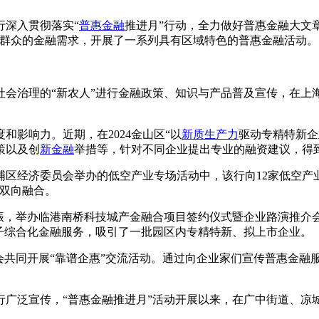
行深入贯彻落实“
普惠金融
推进月”行动，全力做好普惠金融大文
民群众的金融需求，开展了一系列具有区域特色的普惠金融活动。
社会治理的“新农人”进行金融政策、知识与产品普及宣传，在上
影响力。近期，在2024金山区“以
新质生产力
驱动专精特新企
策以及创
新金融
举措等，针对不同企业提出专业的融资建议，得
浦区经济委员会举办的低空产业专场活动中，该行向12家低空产
的双向融合。
共振，举办临港南桥科技城产金融合项目签约仪式暨企业路演推介
子综合化金融服务，吸引了一批园区内专精特新、拟上市企业。
会共同开展“靠谱企惠”交流活动。通过向企业家们宣传普惠金融
行广泛宣传，“普惠金融推进月”活动开展以来，在广中街道、凉