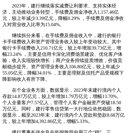
2023年，建行继续落实减费让利要求、支持实体经
济，主动推动业务转型，手续费及佣金净收入1,157.46亿
元，较上年减少3.39亿元，降幅0.29% ，手续费及佣金净收
入对营业收入比率为15.04%。
继续拆分来看，在手续费及佣金收入中，建行的银行
卡手续费收入和资产管理业务收入较上年变动较大。其中
银行卡手续费收入210.71亿元，较上年增加39.73亿元，增
幅23.24% ，主要是信用卡深化消费场景建设、优化客户体
验，收入实现较快增长 ；商户业务持续提质增效，价值贡
献稳步提升。资产管理业务收入106.80亿元，较上年减少
55.05亿元，降幅34.01% ，主要是理财及信托产品受规模下
降影响收入有所下降。
在个金业务方面，数据显示，2023年末建行境内个人
存款14.87万亿元，较上年增加1.79万亿元，增幅13.70%。
个人全量客户7.57亿人，管理个人客户金融资产突破18.50
万亿元。同时，建行零售信贷第一大行地位依然稳固，数
据显示，截至2023年末，建行境内个人贷款和垫款8.68万亿
元，较上年增加4,392.86亿元，增幅5.33%。
建行董事长张金良在年报致辞中用三个“稳”、三