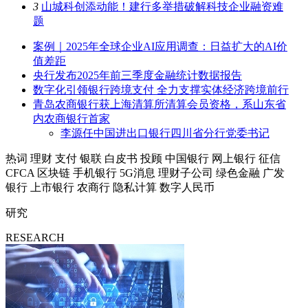
3
山城科创添动能！建行多举措破解科技企业融资难
题
案例｜2025年全球企业AI应用调查：日益扩大的AI价
值差距
央行发布2025年前三季度金融统计数据报告
数字化引领银行跨境支付 全力支撑实体经济跨境前行
青岛农商银行获上海清算所清算会员资格，系山东省
内农商银行首家
李源任中国进出口银行四川省分行党委书记
热词
理财
支付
银联
白皮书
投顾
中国银行
网上银行
征信
CFCA
区块链
手机银行
5G消息
理财子公司
绿色金融
广发
银行
上市银行
农商行
隐私计算
数字人民币
研究
RESEARCH