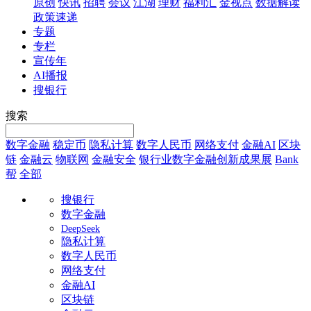
原创
快讯
招聘
会议
江湖
理财
福利汇
金视点
数据解读
政策速递
专题
专栏
宣传年
AI播报
搜银行
搜索
数字金融
稳定币
隐私计算
数字人民币
网络支付
金融AI
区块
链
金融云
物联网
金融安全
银行业数字金融创新成果展
Bank
帮
全部
搜银行
数字金融
DeepSeek
隐私计算
数字人民币
网络支付
金融AI
区块链