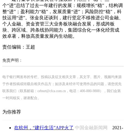
个“进”总结了过去一年建行的发展：规模增长“稳”，结构调
整“进”；盈利能力“稳”，发展质量“进”；风险防控“稳”，科
技运用“进”。张金良还谈到，建行坚定不移推进公司金融、
个人金融、资金资管三大业务板块融合发展，形成跨板
块、跨区域、跨条线协同能力，集团综合化一体化经营成
效卓著，释放高质量发展内生动能。
责任编辑：王超
免责声明：
电子银行网发布的专栏、投稿以及征文相关文章，其文字、图片、视频均来源
于作者投稿或转载自相关作品方；如涉及未经许可使用作品的问题，请您优先
联系我们（联系邮箱：cebnet@cfca.com.cn，电话：400-880-9888），我们会第
一时间核实，谢谢配合。
为你推荐
在杭州，“建行生活”APP火了
中国金融新闻网
2021-