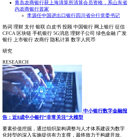
青岛农商银行获上海清算所清算会员资格，系山东省
内农商银行首家
李源任中国进出口银行四川省分行党委书记
热词
理财
支付
银联
白皮书
投顾
中国银行
网上银行
征信
CFCA
区块链
手机银行
5G消息
理财子公司
绿色金融
广发
银行
上市银行
农商行
隐私计算
数字人民币
研究
RESEARCH
中小银行数字金融报
告：近8成中小银行“非常关注”大模型
要素价值挖掘，通过组织架构调整与人才体系建设为数字
化转型的深入实施提供有力支撑，最终致力于构建开放、