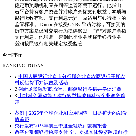
稳定币奖励机制应在同等监管环境下运行。他指出，
若平台持有客户资金并对账户余额支付收益，本质与
银行吸收存款、支付利息无异，应适用与银行相同的
监管标准。 Dimon在接受CNBC采访时称，可接受的
折中方案是仅对交易行为提供奖励，而非对账户余额
支付利息。他强调，否则此类业务就属于银行业务，
必须按照银行相关规定接受监管。
今日排行
RANKING TODAY
1
中国人民银行北京市分行联合北京农商银行开展农
村反假货币知识普及活动
2
创新场景激发市场活力 邮储银行多措并举促消费
3
山城科创添动能！建行多举措破解科技企业融资难
题
案例｜2025年全球企业AI应用调查：日益扩大的AI价
值差距
央行发布2025年前三季度金融统计数据报告
数字化引领银行跨境支付 全力支撑实体经济跨境前行