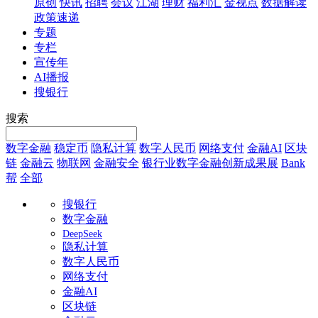
原创
快讯
招聘
会议
江湖
理财
福利汇
金视点
数据解读
政策速递
专题
专栏
宣传年
AI播报
搜银行
搜索
数字金融
稳定币
隐私计算
数字人民币
网络支付
金融AI
区块
链
金融云
物联网
金融安全
银行业数字金融创新成果展
Bank
帮
全部
搜银行
数字金融
DeepSeek
隐私计算
数字人民币
网络支付
金融AI
区块链