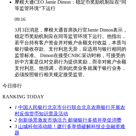
摩根大通CEO Jamie Dimon：稳定币奖励机制应在“同
等监管环境”下运行
09:16
3月3日消息，摩根大通首席执行官Jamie Dimon表示，
稳定币奖励机制应在同等监管环境下运行。他指出，
若平台持有客户资金并对账户余额支付收益，本质与
银行吸收存款、支付利息无异，应适用与银行相同的
监管标准。 Dimon在接受CNBC采访时称，可接受的
折中方案是仅对交易行为提供奖励，而非对账户余额
支付利息。他强调，否则此类业务就属于银行业务，
必须按照银行相关规定接受监管。
今日排行
RANKING TODAY
1
中国人民银行北京市分行联合北京农商银行开展农
村反假货币知识普及活动
2
创新场景激发市场活力 邮储银行多措并举促消费
3
山城科创添动能！建行多举措破解科技企业融资难
题