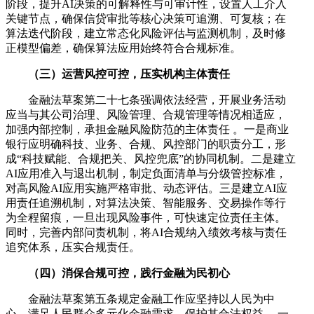
阶段，提升AI决策的可解释性与可审计性，设置人工介入
关键节点，确保信贷审批等核心决策可追溯、可复核；在
算法迭代阶段，建立常态化风险评估与监测机制，及时修
正模型偏差，确保算法应用始终符合合规标准。
（三）运营风控可控，压实机构主体责任
金融法草案第二十七条强调依法经营，开展业务活动
应当与其公司治理、风险管理、合规管理等情况相适应，
加强内部控制，承担金融风险防范的主体责任 。一是商业
银行应明确科技、业务、合规、风控部门的职责分工，形
成“科技赋能、合规把关、风控兜底”的协同机制。二是建立
AI应用准入与退出机制，制定负面清单与分级管控标准，
对高风险AI应用实施严格审批、动态评估。三是建立AI应
用责任追溯机制，对算法决策、智能服务、交易操作等行
为全程留痕，一旦出现风险事件，可快速定位责任主体。
同时，完善内部问责机制，将AI合规纳入绩效考核与责任
追究体系，压实合规责任。
（四）消保合规可控，践行金融为民初心
金融法草案第五条规定金融工作应坚持以人民为中
心，满足人民群众多元化金融需求，保护其合法权益。 一