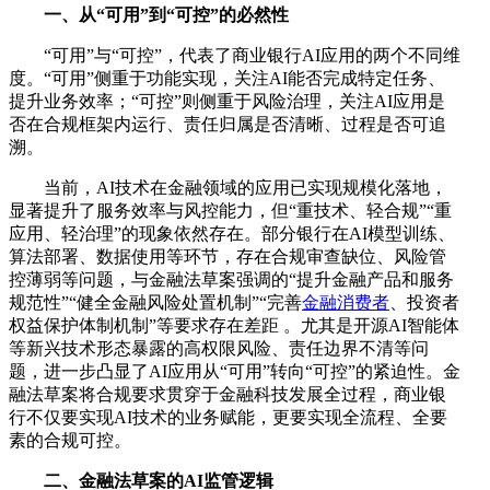
一、从“可用”到“可控”的必然性
“可用”与“可控”，代表了商业银行AI应用的两个不同维
度。“可用”侧重于功能实现，关注AI能否完成特定任务、
提升业务效率；“可控”则侧重于风险治理，关注AI应用是
否在合规框架内运行、责任归属是否清晰、过程是否可追
溯。
当前，AI技术在金融领域的应用已实现规模化落地，
显著提升了服务效率与风控能力，但“重技术、轻合规”“重
应用、轻治理”的现象依然存在。部分银行在AI模型训练、
算法部署、数据使用等环节，存在合规审查缺位、风险管
控薄弱等问题，与金融法草案强调的“提升金融产品和服务
规范性”“健全金融风险处置机制”“完善
金融消费者
、投资者
权益保护体制机制”等要求存在差距 。尤其是开源AI智能体
等新兴技术形态暴露的高权限风险、责任边界不清等问
题，进一步凸显了AI应用从“可用”转向“可控”的紧迫性。金
融法草案将合规要求贯穿于金融科技发展全过程，商业银
行不仅要实现AI技术的业务赋能，更要实现全流程、全要
素的合规可控。
二、金融法草案的AI监管逻辑