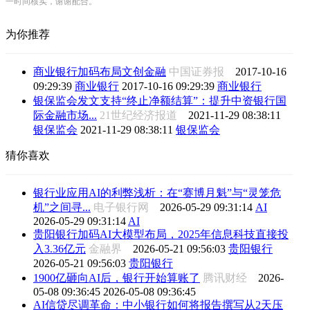
一时间核实，谢谢配合。
为你推荐
商业银行加码布局文创金融
中国证券报
2017-10-16
09:29:39
商业银行
2017-10-16 09:29:39
商业银行
银保监会发文支持“终止净额结算”：提升中资银行国
际金融市场...
21世纪经济报道
2021-11-29 08:38:11
银保监会
2021-11-29 08:38:11
银保监会
猜你喜欢
银行业应用AI的利弊浅析：在“赛博月魁”与“灵笼危
机”之间寻...
电子银行网
2026-05-29 09:31:14
AI
2026-05-29 09:31:14
AI
贵阳银行加码AI大模型布局，2025年信息科技直接投
入3.36亿元
金融界
2026-05-21 09:56:03
贵阳银行
2026-05-21 09:56:03
贵阳银行
1900亿砸向AI后，银行开始算账了
腾讯财经
2026-
05-08 09:36:45
2026-05-08 09:36:45
AI信贷尽调革命：中小银行如何将报告撰写从2天压