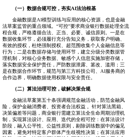
（一）数据合规可控，夯实AI法治根基
金融数据是AI模型训练与应用的核心资源，也是金融
法草案监管的重点领域。“可控”要求商业银行数据处理全流
程合规，严格遵循合法、正当、必要、诚信原则。一是在
数据收集环节，必须履行充分告知义务，获取客户明确、
有效的授权，杜绝强制授权、超范围收集个人金融信息等
行为；二是在数据存储与使用环节，建立分级分类数据管
理机制，对核心业务数据、敏感个人信息实施加密存储，
落实数据安全保护责任，严防数据泄露、篡改、滥用；三
是在数据合作环节，规范与第三方科技公司、AI服务商的
合作边界，明确数据使用权限与安全责任。
（二）算法治理可控，破解决策合规
金融法草案第五十条强调规范金融活动，防范金融风
险，保护金融消费者、投资者合法权益 。针对算法黑箱、
决策偏差等问题，商业银行需建立算法全生命周期治理机
制，实现算法设计、应用、迭代的全程可控：在算法设计
阶段，融入公平性、公益性原则，剔除训练数据中的偏见
因素，避免对特定客户群体产生歧视性决策；在算法应用