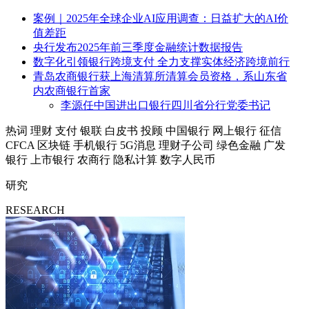
案例｜2025年全球企业AI应用调查：日益扩大的AI价
值差距
央行发布2025年前三季度金融统计数据报告
数字化引领银行跨境支付 全力支撑实体经济跨境前行
青岛农商银行获上海清算所清算会员资格，系山东省
内农商银行首家
李源任中国进出口银行四川省分行党委书记
热词
理财
支付
银联
白皮书
投顾
中国银行
网上银行
征信
CFCA
区块链
手机银行
5G消息
理财子公司
绿色金融
广发
银行
上市银行
农商行
隐私计算
数字人民币
研究
RESEARCH