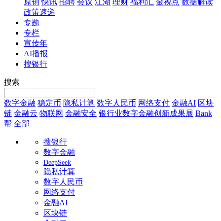
原创
快讯
招聘
会议
江湖
理财
福利汇
金视点
数据解读
政策速递
专题
专栏
宣传年
AI播报
搜银行
搜索
数字金融
稳定币
隐私计算
数字人民币
网络支付
金融AI
区块
链
金融云
物联网
金融安全
银行业数字金融创新成果展
Bank
帮
全部
搜银行
数字金融
DeepSeek
隐私计算
数字人民币
网络支付
金融AI
区块链