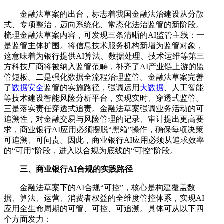
金融法草案的出台，标志着我国金融法治建设从分散
式、专项整治，迈向系统化、常态化法治监管的新阶段。
梳理金融法草案内容，可发现三条清晰的AI监管主线：一
是监管主体扩围。将信息技术服务机构新增为监管对象，
这意味着为银行提供AI算法、数据处理、技术运维等第三
方科技厂商将被纳入监管范畴，补齐了AI产业链上游的监
管短板。二是强化数据全流程治理监管。金融法草案完善
了
数据安全
监管的实施路径，强调运用
大数据
、人工智能
等技术建设智能风险分析平台，实现实时、穿透式监管。
三是落实责任穿透式追责。金融法草案强调业务活动的可
追溯性，对金融交易与风险管理的记录、审计提出更高要
求，商业银行AI应用必须摆脱“黑箱”操作，确保每项决策
可追溯、可问责。因此，商业银行AI应用必须从追求效率
的“可用”阶段，进入以合规为底线的“可控”阶段。
三、商业银行AI合规的实践路径
金融法草案下的AI合规“可控”，核心是构建覆盖数
据、算法、运营、消费者权益的全维度管控体系，实现AI
应用全生命周期的可管、可控、可追溯。具体可从以下四
个方面发力：