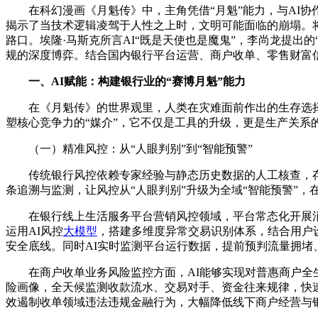
在科幻漫画《月魁传》中，主角凭借
“月魁”能力，
与
AI
揭示了当技术逻辑凌驾于人性之上时，文明可能面临的崩塌。
路口。埃隆·马斯克所言AI“既是天使也是魔鬼”，李尚龙提出
规的深度博弈。结合国内银行平台运营、商户收单、零售财富信
一、AI赋能：构建银行业的“赛博月魁”能力
在《月魁传》的世界观里，人类在灾难面前作出的生存选择
塑核心竞争力的“媒介”，它不仅是工具的升级，更是生产关系
（一）精准风控：从“人眼判别”到“智能预警”
传统银行风控依赖专家经验与静态历史数据的人工核查，
条追溯与监测，让风控从“人眼判别”升级为全域“智能预警”
在银行线上生活服务平台营销风控领域，平台常态化开展
运用AI风控
大模型
，搭建多维度异常交易识别体系，结合用户
安全底线。同时AI实时监测平台运行数据，提前预判流量拥
在商户收单业务风险监控方面，AI能够实现对普惠商户全
险画像，全天候监测收款流水、交易对手、资金往来规律，快
效遏制收单领域违法违规金融行为，大幅降低线下商户经营与