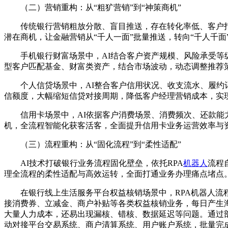
（二）营销重构：从“粗犷营销”到“神策商机”
传统银行营销粗放分散、盲目推送，存在转化率低、客户
潜在商机，让金融营销从“千人一面”批量推送，转向“千人千
手机银行财富场景中，AI结合客户资产规模、风险承受
型客户匹配基金、财富类资产，结合市场波动，动态调整推荐
个人信贷场景中，AI整合客户信用状况、收支流水、履
信额度，大幅缩短信贷对接周期，降低客户经理营销成本，实
信用卡场景中，AI依据客户消费场景、消费频次、还款
机，全流程智能化获客活客，全面提升信用卡业务运营效率与
（三）流程重构：从“固化流程”到“柔性适配”
AI技术打破银行业务流程固化壁垒，依托RPA
机器人
流程
理全流程的柔性适配与高效运转，全面打通业务办理痛点堵点
在银行线上生活服务平台权益核销场景中，RPA机器人
接消费券、立减金、商户补贴等各类权益核销业务，每日产生
大量人力成本，还易出现漏核、错核、数据延迟等问题。通过
动对接平台交易系统、商户清算系统、用户账户系统，批量完