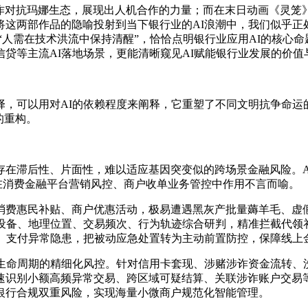
协作对抗玛娜生态，展现出人机合作的力量
；而在末日动画《灵笼
将这两部作品的隐喻投射到当下银行业的AI浪潮中，我们似乎正
的“人需在技术洪流中保持清醒”，恰恰点明银行业应用AI的核
贷等主流AI落
地场景，更能清晰窥见
AI赋能
银
行业发展的价值
，可以用对AI的依赖程度来阐释，它重塑了不同文明抗争命运
的重构。
存在滞后性、片面性，难以适应基因突变似的跨场景金融风险。A
，在消费金融平台营销风控、商户收单业务管控中作用不言而喻。
消费惠民补贴、商户优惠活动，极易遭遇黑灰产批量薅羊毛、虚
设备、地理位置、交易频次、行为轨迹综合研判，精准拦截代领
堵、支付异常隐患，把被动应急处置转为主动前置防控，保障线上
生命周期的精细化风控。针对信用卡套现、涉赌涉诈资金流转、
速识别小额高频异常交易、跨区域可疑结算、关联涉诈账户交易
银行合规双重风险，实现海量小微商户规范化智能管理。