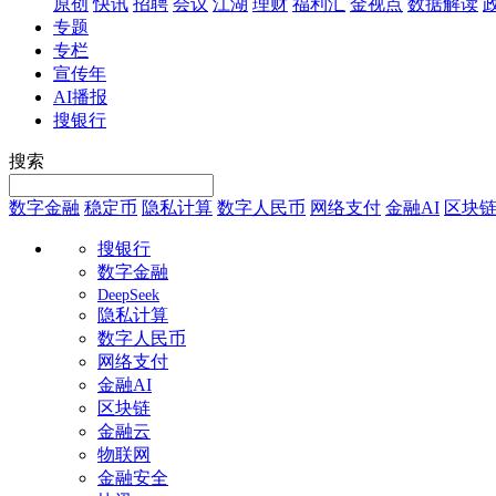
原创
快讯
招聘
会议
江湖
理财
福利汇
金视点
数据解读
专题
专栏
宣传年
AI播报
搜银行
搜索
数字金融
稳定币
隐私计算
数字人民币
网络支付
金融AI
区块
搜银行
数字金融
DeepSeek
隐私计算
数字人民币
网络支付
金融AI
区块链
金融云
物联网
金融安全