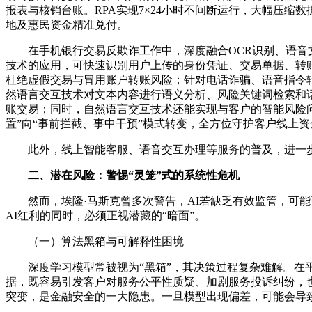
报表与核销台账。RPA实现7×24小时不间断运行，大幅压
地及惠民资金精准兑付。
在手机银行交易反欺诈工作中，深度融合OCR识别、语音
技术的应用，可快速识别用户上传的身份凭证、交易单据、转
杜绝虚假交易与冒用账户转账风险；针对电话诈骗、语音指令
然语言交互技术对文本内容进行语义分析、风险关键词检索和话
账交易；同时，自然语言交互技术还能实现与客户的智能风险
置”向“事前拦截、事中干预”模式转变，全方位守护客户线上
此外，线上智能客服、语音交互办理等服务的普及，进一
二、潜在风险：警惕“灵笼”式的系统性危机
然而，埃隆·马斯克曾多次警告，AI若缺乏有效监管，可能
AI红利的同时，必须正视潜藏的“暗面”。
（一）算法黑箱与可解释性困境
深度学习模型常被视为“黑箱”，其决策过程复杂难解。在
据，既容易引发客户对服务公平性质疑、加剧服务投诉纠纷，
突变，是金融安全的一大隐患。一旦模型出现偏差，可能会导