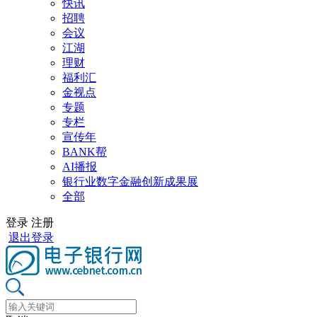
快讯
招聘
会议
江湖
理财
福利汇
金视点
专题
专栏
宣传年
BANK帮
AI播报
银行业数字金融创新成果展
全部
登录
注册
退出登录