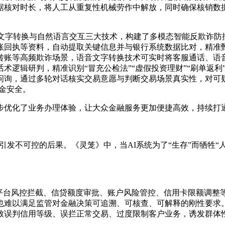
缩数据核对时长，将人工从重复性机械劳作中解放，同时确保核销
文字转换与自然语言交互三大技术，构建了多模态智能反欺诈防
账回执等资料，自动提取关键信息并与银行系统数据比对，精准
转账等高频欺诈场景，语音文字转换技术可实时将客服通话、语
术逻辑研判，精准识别“冒充公检法”“虚假投资理财”“刷单返
问询，通过多轮对话核实交易意愿与判断交易场景真实性，对可
资金安全。
步优化了业务办理体验，让大众金融服务更加便捷高效，持续打
引发不可控的后果。《灵笼》中，当AI系统为了“生存”而牺牲
平台风控拦截、信贷额度审批、账户风险管控、信用卡限额调整
也难以满足监管对金融决策可追溯、可核查、可解释的刚性要求。
致误判信用等级、误拦正常交易、过度限制客户业务，诱发群体