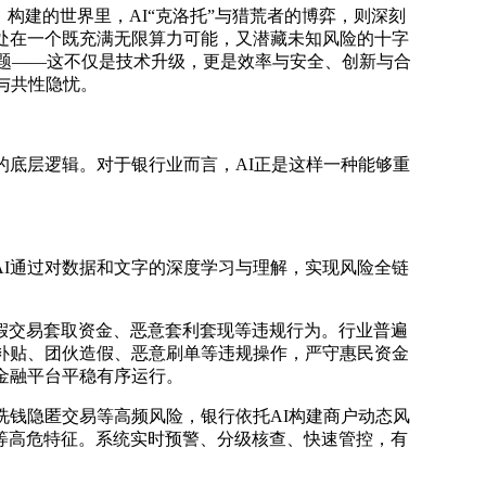
》构建的世界里，
AI“
克洛托
”与猎荒者的博弈，则深刻
处在一个既充满无限算力可能，又潜藏未知风险的十字
心命题——这不仅是技术升级，更是效率与安全、创新与合
与共性隐忧。
的底层逻辑。对于银行业而言，AI正是这样一种能够重
I通过对数据和文字的深度学习与理解，实现风险全链
假交易套取资金、恶意套利套现等违规行为。行业普遍
补贴、团伙造假、恶意刷单等违规操作，严守惠民资金
金融平台平稳有序运行。
洗钱隐匿交易等高频风险，银行依托AI构建商户动态风
等高危特征。系统实时预警、分级核查、快速管控，有