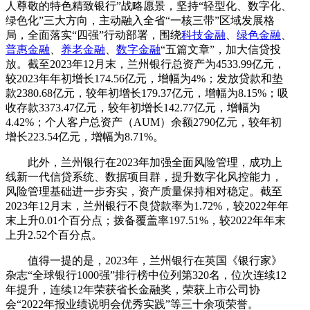
人尊敬的特色精致银行”战略愿景，坚持“轻型化、数字化、
绿色化”三大方向，主动融入全省“一核三带”区域发展格
局，全面落实“四强”行动部署，围绕
科技金融
、
绿色金融
、
普惠金融
、
养老金融
、
数字金融
“五篇文章”，加大信贷投
放。截至2023年12月末，兰州银行总资产为4533.99亿元，
较2023年年初增长174.56亿元，增幅为4%；发放贷款和垫
款2380.68亿元，较年初增长179.37亿元，增幅为8.15%；吸
收存款3373.47亿元，较年初增长142.77亿元，增幅为
4.42%；个人客户总资产（AUM）余额2790亿元，较年初
增长223.54亿元，增幅为8.71%。
此外，兰州银行在2023年加强全面风险管理，成功上
线新一代信贷系统、数据项目群，提升数字化风控能力，
风险管理基础进一步夯实，资产质量保持相对稳定。截至
2023年12月末，兰州银行不良贷款率为1.72%，较2022年年
末上升0.01个百分点；拨备覆盖率197.51%，较2022年年末
上升2.52个百分点。
值得一提的是，2023年，兰州银行在英国《银行家》
杂志“全球银行1000强”排行榜中位列第320名，位次连续12
年提升，连续12年荣获省长金融奖，荣获上市公司协
会“2022年报业绩说明会优秀实践”等三十余项荣誉。