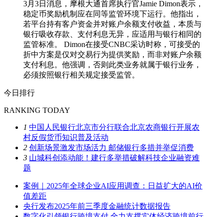
3月3日消息，摩根大通首席执行官Jamie Dimon表示，
稳定币奖励机制应在同等监管环境下运行。他指出，
若平台持有客户资金并对账户余额支付收益，本质与
银行吸收存款、支付利息无异，应适用与银行相同的
监管标准。 Dimon在接受CNBC采访时称，可接受的
折中方案是仅对交易行为提供奖励，而非对账户余额
支付利息。他强调，否则此类业务就属于银行业务，
必须按照银行相关规定接受监管。
今日排行
RANKING TODAY
1
中国人民银行北京市分行联合北京农商银行开展农
村反假货币知识普及活动
2
创新场景激发市场活力 邮储银行多措并举促消费
3
山城科创添动能！建行多举措破解科技企业融资难
题
案例｜2025年全球企业AI应用调查：日益扩大的AI价
值差距
央行发布2025年前三季度金融统计数据报告
数字化引领银行跨境支付 全力支撑实体经济跨境前行