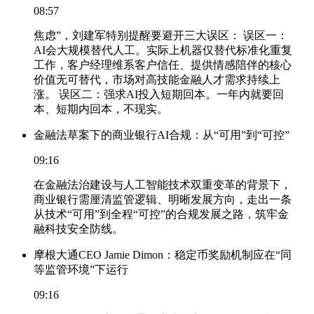
08:57
焦虑”，刘建军特别提醒要避开三大误区： 误区一：
AI会大规模替代人工。实际上机器仅替代标准化重复
工作，客户经理维系客户信任、提供情感陪伴的核心
价值无可替代，市场对高技能金融人才需求持续上
涨。 误区二：强求AI投入短期回本。一年内就要回
本、短期内回本，不现实。
金融法草案下的商业银行AI合规：从“可用”到“可控”
09:16
在金融法治建设与人工智能技术双重变革的背景下，
商业银行需厘清监管逻辑、明晰发展方向，走出一条
从技术“可用”到全程“可控”的合规发展之路，筑牢金
融科技安全防线。
摩根大通CEO Jamie Dimon：稳定币奖励机制应在“同
等监管环境”下运行
09:16