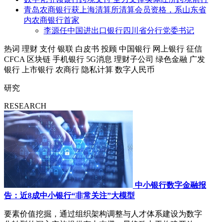
青岛农商银行获上海清算所清算会员资格，系山东省
内农商银行首家
李源任中国进出口银行四川省分行党委书记
热词
理财
支付
银联
白皮书
投顾
中国银行
网上银行
征信
CFCA
区块链
手机银行
5G消息
理财子公司
绿色金融
广发
银行
上市银行
农商行
隐私计算
数字人民币
研究
RESEARCH
中小银行数字金融报
告：近8成中小银行“非常关注”大模型
要素价值挖掘，通过组织架构调整与人才体系建设为数字