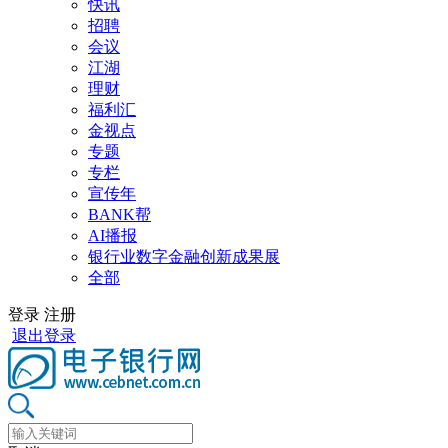
快讯
招聘
会议
江湖
理财
福利汇
金视点
专题
专栏
宣传年
BANK帮
AI播报
银行业数字金融创新成果展
全部
登录
注册
退出登录