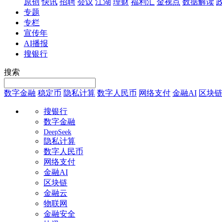
原创
快讯
招聘
会议
江湖
理财
福利汇
金视点
数据解读
专题
专栏
宣传年
AI播报
搜银行
搜索
数字金融
稳定币
隐私计算
数字人民币
网络支付
金融AI
区块
搜银行
数字金融
DeepSeek
隐私计算
数字人民币
网络支付
金融AI
区块链
金融云
物联网
金融安全