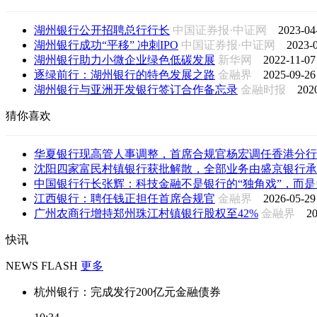
湖州银行公开招聘总行行长
中国证券报·中证网
2023-04
湖州银行成功“平移” 冲刺IPO
中国证券报·中证网
2023-0
湖州银行助力小微企业绿色低碳发展
新华网
2022-11-07
逐绿前行：湖州银行的特色发展之路
金融界
2025-09-26
湖州银行与亚洲开发银行签订合作备忘录
金融时报
202
猜你喜欢
华夏银行现高管人事调整，首席合规官杨宏调任香港分行
沈阳四家富民村镇银行获批解散，全部业务由盛京银行承
中国银行行长张辉：科技金融不是银行的“独角戏”，而是多
江西银行：聘任钱正担任首席合规官
金融界
2026-05-29
广州农商行增持郑州珠江村镇银行股权至42%
金融界
20
快讯
NEWS FLASH
更多
杭州银行：完成发行200亿元金融债券