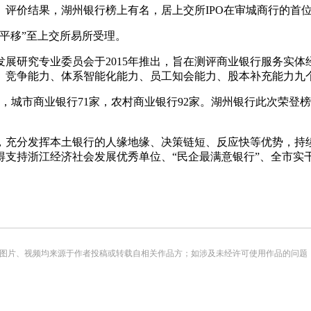
OPE）评价结果，湖州银行榜上有名，居上交所IPO在审城商行的首
月“平移”至上交所易所受理。
发展研究专业委员会于2015年推出，旨在测评商业银行服务实
、竞争能力、体系智能化能力、员工知会能力、股本补充能力九
8家，城市商业银行71家，农村商业银行92家。湖州银行此次荣
，充分发挥本土银行的人缘地缘、决策链短、反应快等优势，持
支持浙江经济社会发展优秀单位、“民企最满意银行”、全市实干
频均来源于作者投稿或转载自相关作品方；如涉及未经许可使用作品的问题，请您优先联系我们（