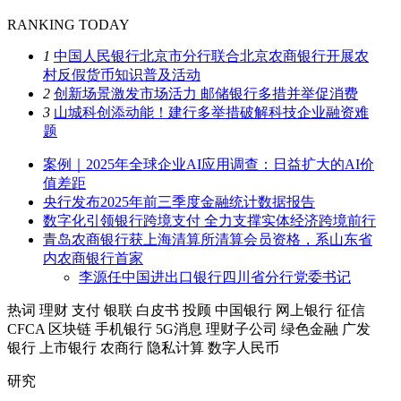
RANKING TODAY
1
中国人民银行北京市分行联合北京农商银行开展农
村反假货币知识普及活动
2
创新场景激发市场活力 邮储银行多措并举促消费
3
山城科创添动能！建行多举措破解科技企业融资难
题
案例｜2025年全球企业AI应用调查：日益扩大的AI价
值差距
央行发布2025年前三季度金融统计数据报告
数字化引领银行跨境支付 全力支撑实体经济跨境前行
青岛农商银行获上海清算所清算会员资格，系山东省
内农商银行首家
李源任中国进出口银行四川省分行党委书记
热词
理财
支付
银联
白皮书
投顾
中国银行
网上银行
征信
CFCA
区块链
手机银行
5G消息
理财子公司
绿色金融
广发
银行
上市银行
农商行
隐私计算
数字人民币
研究