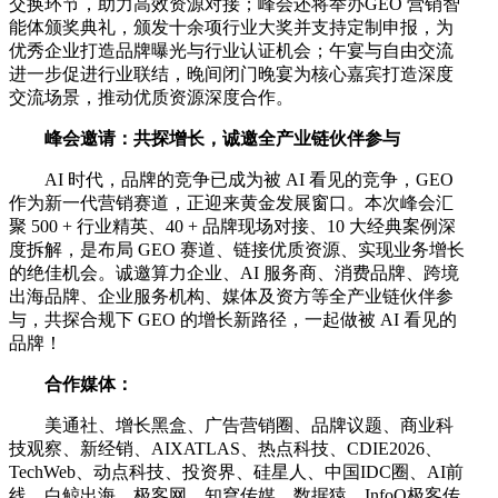
交换环节，助力高效资源对接；峰会还将举办GEO 营销智
能体颁奖典礼，颁发十余项行业大奖并支持定制申报，为
优秀企业打造品牌曝光与行业认证机会；午宴与自由交流
进一步促进行业联结，晚间闭门晚宴为核心嘉宾打造深度
交流场景，推动优质资源深度合作。
峰会邀请：共探增长，诚邀全产业链伙伴参与
AI 时代，品牌的竞争已成为被 AI 看见的竞争，GEO
作为新一代营销赛道，正迎来黄金发展窗口。本次峰会汇
聚 500 + 行业精英、40 + 品牌现场对接、10 大经典案例深
度拆解，是布局 GEO 赛道、链接优质资源、实现业务增长
的绝佳机会。诚邀算力企业、AI 服务商、消费品牌、跨境
出海品牌、企业服务机构、媒体及资方等全产业链伙伴参
与，共探合规下 GEO 的增长新路径，一起做被 AI 看见的
品牌！
合作媒体：
美通社、增长黑盒、广告营销圈、品牌议题、商业科
技观察、新经销、AIXATLAS、热点科技、CDIE2026、
TechWeb、动点科技、投资界、硅星人、中国IDC圈、AI前
线、白鲸出海、极客网、知穹传媒、数据猿、InfoQ极客传