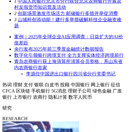
1
中国人民银行北京市分行联合北京农商银行开展农
村反假货币知识普及活动
2
创新场景激发市场活力 邮储银行多措并举促消费
3
山城科创添动能！建行多举措破解科技企业融资难
题
案例｜2025年全球企业AI应用调查：日益扩大的AI价
值差距
央行发布2025年前三季度金融统计数据报告
数字化引领银行跨境支付 全力支撑实体经济跨境前行
青岛农商银行获上海清算所清算会员资格，系山东省
内农商银行首家
李源任中国进出口银行四川省分行党委书记
热词
理财
支付
银联
白皮书
投顾
中国银行
网上银行
征信
CFCA
区块链
手机银行
5G消息
理财子公司
绿色金融
广发
银行
上市银行
农商行
隐私计算
数字人民币
研究
RESEARCH