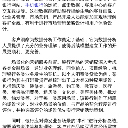
银行网站、
手机银行
的浏览、点击数据，客服中心的客户
交互数据等。这些数据能帮助银行描绘生动的客群画像，
让业务管理、市场营销、产品开发人员能更加直观地理解
客群全貌，有利于进行市场营销策略设计和用户体验设
计。
客户洞察为数据分析工作奠定了基础，它为数据分析
人员提供了充分的业务理解，使得后续模型建立工作的开
展更顺利、更完善。
场景化的营销服务前置。银行产品的营销应深入考虑
各类金融场景，通过业务理解、同业输入、项目经验，梳
理银行各类业务发生的契机。以个人消费类贷款为例，某
银行为其主打消费贷产品梳理出了12大类53种应用场景，
包括婚庆类、装修类、旅游类、购车类、教育类、医疗
类、奢侈品消费类、租房类、文化类、美容美体类、批发
类、触发类等。对于每一类应用场景，该银行制作了相应
的场景卡片，对业务场景的价值、与产品的契合程度进行
评估，并挑选高评分的场景优先实行营销活动策划。
同时，银行应对诱发业务场景的“事件”进行分析总结。
按照消费者决策机制理论，客户对产品购买通常经历需求