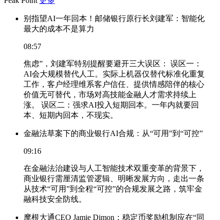
Peak Point
更多
别指望AI一年回本！邮储银行原行长刘建军：智能化
最大的成本不是算力
08:57
焦虑”，刘建军特别提醒要避开三大误区： 误区一：
AI会大规模替代人工。实际上机器仅替代标准化重复
工作，客户经理维系客户信任、提供情感陪伴的核心
价值无可替代，市场对高技能金融人才需求持续上
涨。 误区二：强求AI投入短期回本。一年内就要回
本、短期内回本，不现实。
金融法草案下的商业银行AI合规：从“可用”到“可控”
09:16
在金融法治建设与人工智能技术双重变革的背景下，
商业银行需厘清监管逻辑、明晰发展方向，走出一条
从技术“可用”到全程“可控”的合规发展之路，筑牢金
融科技安全防线。
摩根大通CEO Jamie Dimon：稳定币奖励机制应在“同