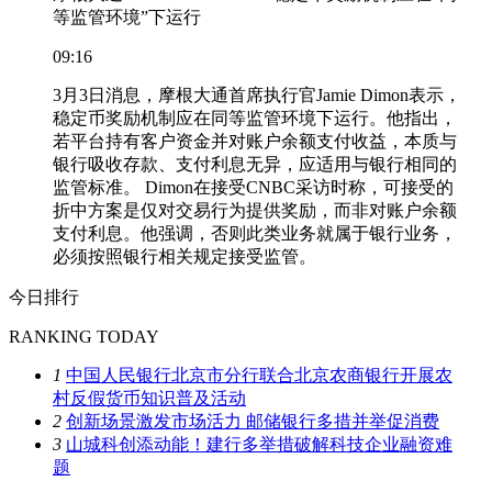
等监管环境”下运行
09:16
3月3日消息，摩根大通首席执行官Jamie Dimon表示，
稳定币奖励机制应在同等监管环境下运行。他指出，
若平台持有客户资金并对账户余额支付收益，本质与
银行吸收存款、支付利息无异，应适用与银行相同的
监管标准。 Dimon在接受CNBC采访时称，可接受的
折中方案是仅对交易行为提供奖励，而非对账户余额
支付利息。他强调，否则此类业务就属于银行业务，
必须按照银行相关规定接受监管。
今日排行
RANKING TODAY
1
中国人民银行北京市分行联合北京农商银行开展农
村反假货币知识普及活动
2
创新场景激发市场活力 邮储银行多措并举促消费
3
山城科创添动能！建行多举措破解科技企业融资难
题