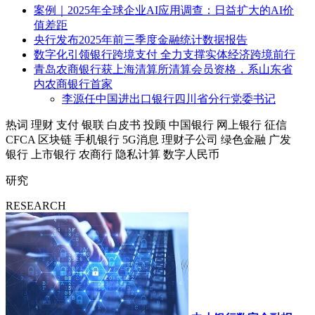
案例｜2025年全球企业AI应用调查：日益扩大的AI价
值差距
央行发布2025年前三季度金融统计数据报告
数字化引领银行跨境支付 全力支撑实体经济跨境前行
青岛农商银行获上海清算所清算会员资格，系山东省
内农商银行首家
李源任中国进出口银行四川省分行党委书记
热词
理财
支付
银联
白皮书
投顾
中国银行
网上银行
征信
CFCA
区块链
手机银行
5G消息
理财子公司
绿色金融
广发
银行
上市银行
农商行
隐私计算
数字人民币
研究
RESEARCH