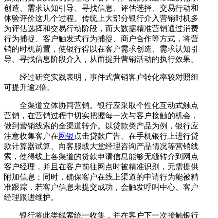
创造、需求认知引导、寻找信息、评估选择、交易行动和
体验评价这几个过程。传统上大部分银行介入营销时机多
为评估选择和交易行动阶段，而大数据精准营销通过消费
行为捕捉、客户触发式行为捕捉、商户合作等方式，将营
销的时机前置，使银行得以在客户需求创造、需求认知引
导、寻找信息阶段介入，从而提升营销活动的执行效果。
经过研究实践表明，事件式营销客户转化率较对照组
可提升逾2倍。
全渠道立体协同营销。银行应采取个性化互动式触点
营销，在营销过程中切实把握每一次与客户接触的机会，
做到营销线索的全渠道转介。以贷款类产品为例，银行应
注意收集客户在
网银
点击贷款广告、在手机银行上进行贷
款计算器试算、向客服或大堂经理咨询产品情况等营销线
索，使得线上各渠道的贷款申请信息能够无缝转介到网点
客户经理，并且在客户前往网点时被精准识别，无需提供
附加信息；同时，确保客户在线上渠道的申请行为能被精
准跟踪，若客户信息未提交成功，会触发呼叫中心、客户
经理跟进维护。
银行将此类线索统一收集，并在客户下一次接触银行