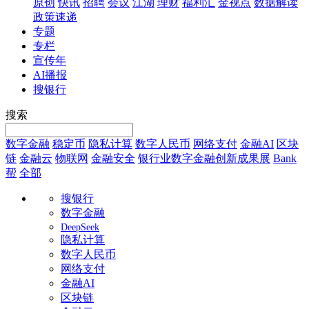
原创
快讯
招聘
会议
江湖
理财
福利汇
金视点
数据解读
政策速递
专题
专栏
宣传年
AI播报
搜银行
搜索
数字金融
稳定币
隐私计算
数字人民币
网络支付
金融AI
区块
链
金融云
物联网
金融安全
银行业数字金融创新成果展
Bank
帮
全部
搜银行
数字金融
DeepSeek
隐私计算
数字人民币
网络支付
金融AI
区块链