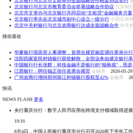
北京银行与北京市文联举办全面战略合作框架协议签约
北京银行与北京市教育委员会签署战略合作协议
北京银
北京市文资办与北京银行共同启动“文租贷”金融服务方案
北京银行率先在北京城市副中心设立一级分行
中国证
北京中关村银行与北京农商银行达成全面战略合作
中关
猜你喜欢
华夏银行现高管人事调整，首席合规官杨宏调任香港分行
沈阳四家富民村镇银行获批解散，全部业务由盛京银行承
中国银行行长张辉：科技金融不是银行的“独角戏”，而是多
江西银行：聘任钱正担任首席合规官
金融界
2026-05-29
广州农商行增持郑州珠江村镇银行股权至42%
金融界
20
快讯
NEWS FLASH
更多
央行重庆分行：数字人民币应用在跨境支付领域取得进展
10:16
8月4日，中国人民银行重庆市分行召开2026年下半年