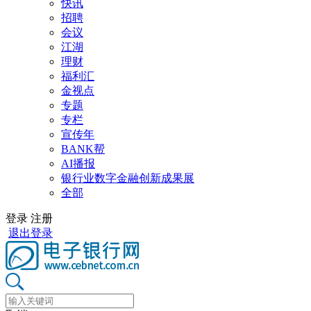
快讯
招聘
会议
江湖
理财
福利汇
金视点
专题
专栏
宣传年
BANK帮
AI播报
银行业数字金融创新成果展
全部
登录
注册
退出登录