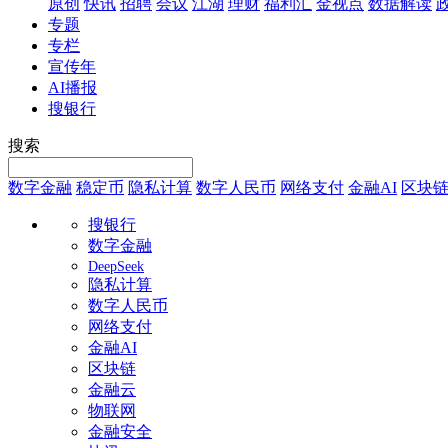
原创
快讯
招聘
会议
江湖
理财
福利汇
金视点
数据解读
专题
专栏
宣传年
AI播报
搜银行
搜索
数字金融
稳定币
隐私计算
数字人民币
网络支付
金融AI
区块
搜银行
数字金融
DeepSeek
隐私计算
数字人民币
网络支付
金融AI
区块链
金融云
物联网
金融安全