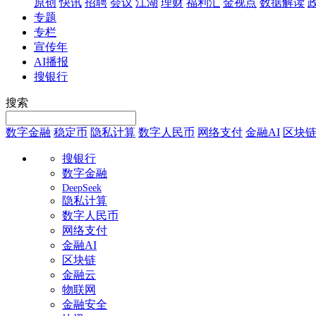
原创
快讯
招聘
会议
江湖
理财
福利汇
金视点
数据解读
专题
专栏
宣传年
AI播报
搜银行
搜索
数字金融
稳定币
隐私计算
数字人民币
网络支付
金融AI
区块
搜银行
数字金融
DeepSeek
隐私计算
数字人民币
网络支付
金融AI
区块链
金融云
物联网
金融安全