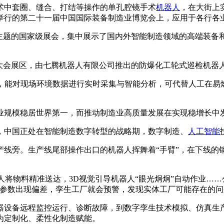
术中套圈、缝合、打结等操作的单孔腔镜手术
机器人
，在大街上
阳举行的第二十一届中国国际装备制造业博览会上，应用于各行各
为主题的国家级展会，集中展示了国内外智能制造领域的高端装备
在大会展区，由七腾机器人有限公司推出的防爆化工轮式巡检机器
段，能对现场环境数据进行实时采集与智能分析，可代替人工在易
业规模稳居世界第一，而推动制造业高质量发展在实现稳增长中
，中国正处在智能制造数字转型的战略期，数字制造、
人工智能
产线旁。生产线尾部操作出口的机器人挥舞着“手臂”，在下线的
器人将物料精准送达，3D视觉引导机器人“眼光炯炯”自动作业…
参数出现偏差，孪生工厂就会预警，发现实体工厂可能存在的问
器设备远程监控运行、诊断故障，到数字孪生技术模拟、仿真生
为定制化、柔性化制造赋能。