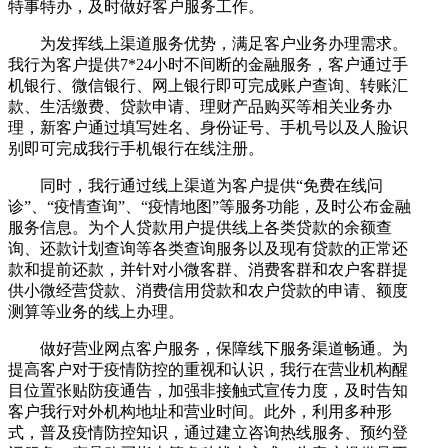
特事特办，及时做好客户服务工作。
为发挥线上渠道服务优势，满足客户业务办理需求。
我行为客户提供7*24小时不间断的金融服务，客户通过手
机银行、微信银行、网上银行即可完成账户查询、转账汇
款、生活缴费、贷款申请、理财产品购买等相关业务办
理，新客户通过填写姓名、身份证号、手机号以及人脸识
别即可完成我行手机银行在线注册。
同时，我行通过线上渠道为客户提供“免费在线问
诊”、“疫情查询”、“疫情地图”等服务功能，及时公布金融
服务信息。为个人贷款用户提供线上各类贷款的余额查
询、还款计划查询等各类查询服务以及现有贷款的正常还
款和提前还款，并针对小微客群、消费客群和农户客群提
供小微经营贷款、消费信用贷款和农户贷款的申请、额度
测算等业务的线上办理。
做好营业网点客户服务，保障线下服务渠道畅通。为
提高客户对于疫情防控的重视和认识，我行在营业机构醒
目位置张贴防疫通告，加强非接触式宣传力度，及时告知
客户我行对外机构地址和营业时间。此外，利用多种形
式，普及疫情防控知识，通过建立咨询热线服务、预约登