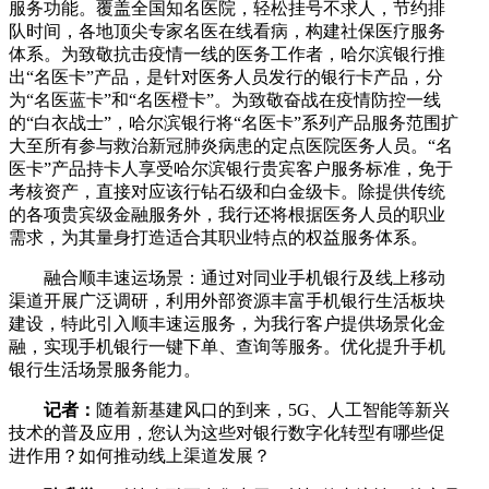
服务功能。覆盖全国知名医院，轻松挂号不求人，节约排
队时间，各地顶尖专家名医在线看病，构建社保医疗服务
体系。为致敬抗击疫情一线的医务工作者，哈尔滨银行推
出“名医卡”产品，是针对医务人员发行的银行卡产品，分
为“名医蓝卡”和“名医橙卡”。为致敬奋战在疫情防控一线
的“白衣战士”，哈尔滨银行将“名医卡”系列产品服务范围扩
大至所有参与救治新冠肺炎病患的定点医院医务人员。“名
医卡”产品持卡人享受哈尔滨银行贵宾客户服务标准，免于
考核资产，直接对应该行钻石级和白金级卡。除提供传统
的各项贵宾级金融服务外，我行还将根据医务人员的职业
需求，为其量身打造适合其职业特点的权益服务体系。
融合顺丰速运场景：通过对同业手机银行及线上移动
渠道开展广泛调研，利用外部资源丰富手机银行生活板块
建设，特此引入顺丰速运服务，为我行客户提供场景化金
融，实现手机银行一键下单、查询等服务。优化提升手机
银行生活场景服务能力。
记者：
随着新基建风口的到来，5G、人工智能等新兴
技术的普及应用，您认为这些对银行数字化转型有哪些促
进作用？如何推动线上渠道发展？