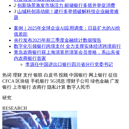
2
创新场景激发市场活力 邮储银行多措并举促消费
3
山城科创添动能！建行多举措破解科技企业融资难
题
案例｜2025年全球企业AI应用调查：日益扩大的AI价
值差距
央行发布2025年前三季度金融统计数据报告
数字化引领银行跨境支付 全力支撑实体经济跨境前行
青岛农商银行获上海清算所清算会员资格，系山东省
内农商银行首家
李源任中国进出口银行四川省分行党委书记
热词
理财
支付
银联
白皮书
投顾
中国银行
网上银行
征信
CFCA
区块链
手机银行
5G消息
理财子公司
绿色金融
广发
银行
上市银行
农商行
隐私计算
数字人民币
研究
RESEARCH