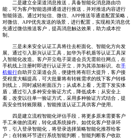
二是建立全渠道消息推送，具备智能化消息路由功
能，可为客户智能选择通道进行推送，并对推送内容进行
智能筛选。通过对短信、微信、APP推送等通道配置策略，
对微信、APP优先发送的场景，进行配置，实现相关消息优
先通过微信推送客户，提高消息触达效果，助力成本控
制。
三是未来安全认证工具将往去柜面化、智能化方向发
展。通过引入新兴认证工具，如华为手机盾等认证工具深
入智能化改造。客户开立电子渠道会员无需前往网点，在
手机线上注册时即进行认证开立，并为其添加标识。在
手
机银行
自助开立渠道会员，便捷性将有巨大提升，客户接
受程度大幅提高，可大批量将有转账需求的线下客户转移
到线上，同时减轻柜面压力；从成本上看，无需下发实体
盾，通过引入多种安全验证方式，降低成本；从安全上
看，改变以往单一验证方式，采用多种验证方式结合，提
高安全性转账限额，智能推送认证工具供客户使用。
四是建立流程智能化评估手段，将更多原来需要客户
手工来做的流程，转化成系统操作。如优化客户登录环
节，引入登录智能化，将登录选择策略智能化推荐给客
户；在转账环节进行系统智能判断，智能判断客户收款