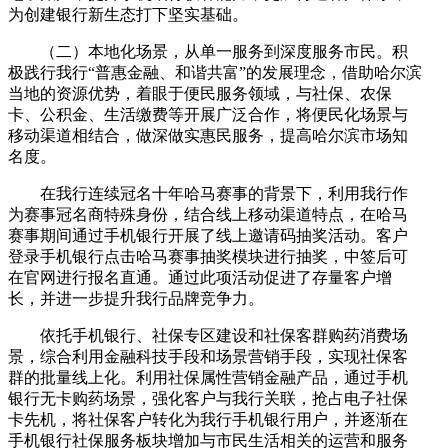
为创建银行新生态打下坚实基础。
（二）本地化场景，从单一服务到深度服务市民。积
极践行我行“普惠金融、和谐共富”的发展理念，借助哈尔滨
当地的资源优势，着眼于便民服务领域，与社保、农保
卡、公积金、生活缴费等开展广泛合作，将便民化场景与
移动渠道相结合，做深做实惠民服务，提高哈尔滨市场知
名度。
在我行连续冠名十年哈马赛事的背景下，利用我行作
为赛事冠名商特殊身份，结合线上移动渠道特点，在哈马
赛事期间通过手机银行开展了线上邀请码抽奖活动。客户
登录手机银行点击哈马赛事抽奖模块进行抽奖，中签后可
在官网进行报名直通。通过此项活动促进了存量客户增
长，并进一步提升我行品牌竞争力。
依托手机银行、社保专区建设和社保客群购药消费场
景，综合利用金融科技手段和场景营销手段，实现社保客
群的批量线上化。利用社保属性营销金融产品，通过手机
银行无卡购药场景，强化客户与我行关联，抢占电子社保
卡先机，将社保客户转化为我行手机银行用户，并逐渐在
手机银行社保服务板块增加与市民生活相关的运营和服务