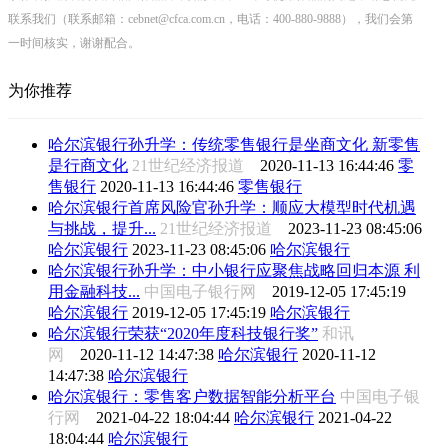
联系我们（联系邮箱：cebnet@cfca.com.cn，电话：400-880-9888），我们会第
一时间核实，谢谢配合。
为你推荐
哈尔滨银行孙升学：传统零售银行是坐商文化 新零售
是行商文化
21世纪经济报道
2020-11-13 16:44:46
零
售银行
2020-11-13 16:44:46
零售银行
哈尔滨银行首席风险官孙升学：顺应大模型时代机遇
与挑战，提升...
21世纪经济报道
2023-11-23 08:45:06
哈尔滨银行
2023-11-23 08:45:06
哈尔滨银行
哈尔滨银行孙升学：中小银行应聚焦战略回归本源 利
用金融科技...
中国电子银行网
2019-12-05 17:45:19
哈尔滨银行
2019-12-05 17:45:19
哈尔滨银行
哈尔滨银行荣获“2020年度科技银行奖”
和讯
网
2020-11-12 14:47:38
哈尔滨银行
2020-11-12
14:47:38
哈尔滨银行
哈尔滨银行：零售客户数据智能分析平台
中国电子银
行网
2021-04-22 18:04:44
哈尔滨银行
2021-04-22
18:04:44
哈尔滨银行