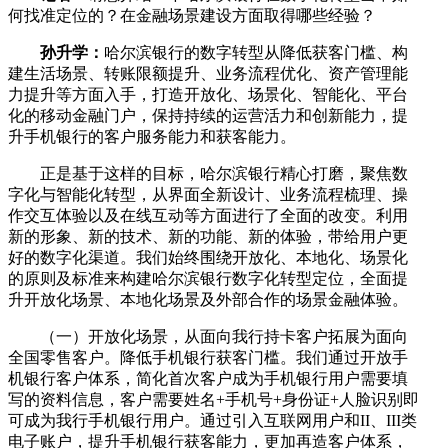
何找准定位的？在金融场景建设方面取得哪些经验？
孙升学：
哈尔滨银行的数字转型从降低获客门槛、构
建生活场景、转账限额提升、业务流程优化、资产管理能
力提升等方面入手，打造开放化、场景化、智能化、平台
化的移动金融门户，保持持续的运营活力和创新能力，提
升手机银行的客户服务能力和获客能力。
正是基于这样的目标，哈尔滨银行精心打磨，聚焦数
字化与智能化转型，从界面全新设计、业务流程梳理、操
作交互体验以及在线互动等方面进行了全面的改变。利用
新的形象、新的技术、新的功能、新的体验，带给用户更
好的数字化渠道。我们始终围绕开放化、本地化、场景化
的原则及标准来构建哈尔滨银行数字化转型定位，全面提
升开放化场景、本地化场景及外部合作的场景金融体验。
（一）开放化场景，从面向我行持卡客户拓展为面向
全国零售客户。降低手机银行获客门槛。我们通过开放手
机银行客户体系，简化首次客户成为手机银行用户需要填
写的资料信息，客户需要姓名+手机号+身份证+人脸识别即
可成为我行手机银行用户。通过引入互联网用户和II、III类
电子账户，提升手机银行获客能力，更加再造客户体系，