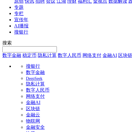
原创
快讯
招聘
会议
江湖
理财
福利汇
金视点
数据解读
专题
专栏
宣传年
AI播报
搜银行
搜索
数字金融
稳定币
隐私计算
数字人民币
网络支付
金融AI
区块
搜银行
数字金融
DeepSeek
隐私计算
数字人民币
网络支付
金融AI
区块链
金融云
物联网
金融安全