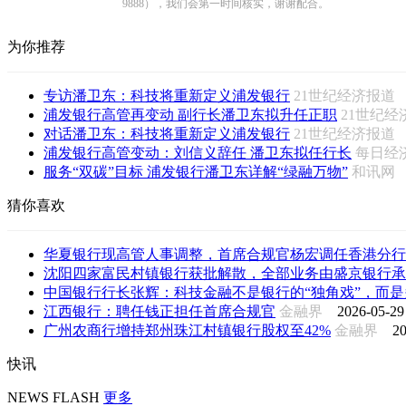
9888），我们会第一时间核实，谢谢配合。
为你推荐
专访潘卫东：科技将重新定义浦发银行
21世纪经济报
浦发银行高管再变动 副行长潘卫东拟升任正职
21世纪
对话潘卫东：科技将重新定义浦发银行
21世纪经济报
浦发银行高管变动：刘信义辞任 潘卫东拟任行长
每日经
服务“双碳”目标 浦发银行潘卫东详解“绿融万物”
和讯
猜你喜欢
华夏银行现高管人事调整，首席合规官杨宏调任香港分行
沈阳四家富民村镇银行获批解散，全部业务由盛京银行承
中国银行行长张辉：科技金融不是银行的“独角戏”，而是多
江西银行：聘任钱正担任首席合规官
金融界
2026-05-29
广州农商行增持郑州珠江村镇银行股权至42%
金融界
20
快讯
NEWS FLASH
更多