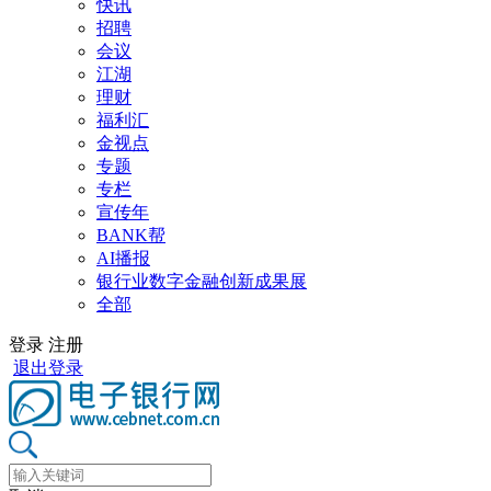
快讯
招聘
会议
江湖
理财
福利汇
金视点
专题
专栏
宣传年
BANK帮
AI播报
银行业数字金融创新成果展
全部
登录
注册
退出登录