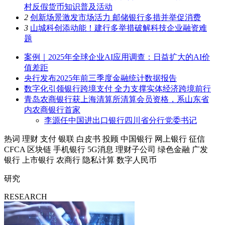
村反假货币知识普及活动
2
创新场景激发市场活力 邮储银行多措并举促消费
3
山城科创添动能！建行多举措破解科技企业融资难
题
案例｜2025年全球企业AI应用调查：日益扩大的AI价
值差距
央行发布2025年前三季度金融统计数据报告
数字化引领银行跨境支付 全力支撑实体经济跨境前行
青岛农商银行获上海清算所清算会员资格，系山东省
内农商银行首家
李源任中国进出口银行四川省分行党委书记
热词
理财
支付
银联
白皮书
投顾
中国银行
网上银行
征信
CFCA
区块链
手机银行
5G消息
理财子公司
绿色金融
广发
银行
上市银行
农商行
隐私计算
数字人民币
研究
RESEARCH