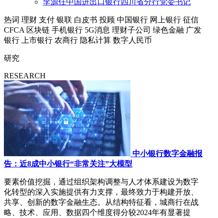
李源任中国进出口银行四川省分行党委书记
热词
理财
支付
银联
白皮书
投顾
中国银行
网上银行
征信
CFCA
区块链
手机银行
5G消息
理财子公司
绿色金融
广发
银行
上市银行
农商行
隐私计算
数字人民币
研究
RESEARCH
中小银行数字金融报
告：近8成中小银行“非常关注”大模型
要素价值挖掘，通过组织架构调整与人才体系建设为数字
化转型的深入实施提供有力支撑，最终致力于构建开放、
共享、创新的数字金融生态。从结构特征看，城商行在战
略、技术、应用、数据四个维度得分较2024年有显著提