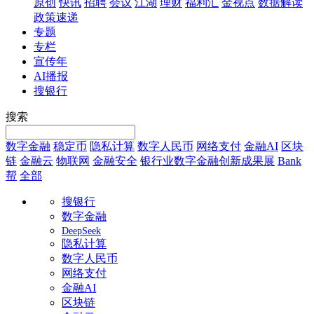
原创
快讯
招聘
会议
江湖
理财
福利汇
金视点
数据解读
政策速递
专题
专栏
宣传年
AI播报
搜银行
搜索
数字金融
稳定币
隐私计算
数字人民币
网络支付
金融AI
区块
链
金融云
物联网
金融安全
银行业数字金融创新成果展
Bank
帮
全部
搜银行
数字金融
DeepSeek
隐私计算
数字人民币
网络支付
金融AI
区块链