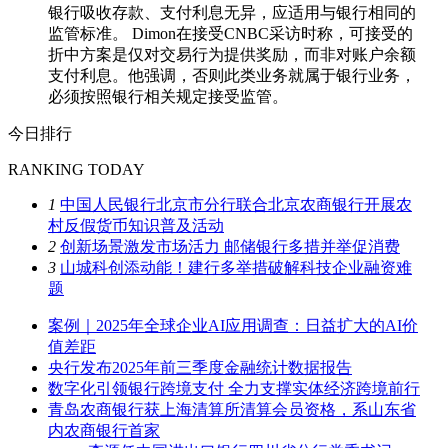
银行吸收存款、支付利息无异，应适用与银行相同的
监管标准。 Dimon在接受CNBC采访时称，可接受的
折中方案是仅对交易行为提供奖励，而非对账户余额
支付利息。他强调，否则此类业务就属于银行业务，
必须按照银行相关规定接受监管。
今日排行
RANKING TODAY
1
中国人民银行北京市分行联合北京农商银行开展农
村反假货币知识普及活动
2
创新场景激发市场活力 邮储银行多措并举促消费
3
山城科创添动能！建行多举措破解科技企业融资难
题
案例｜2025年全球企业AI应用调查：日益扩大的AI价
值差距
央行发布2025年前三季度金融统计数据报告
数字化引领银行跨境支付 全力支撑实体经济跨境前行
青岛农商银行获上海清算所清算会员资格，系山东省
内农商银行首家