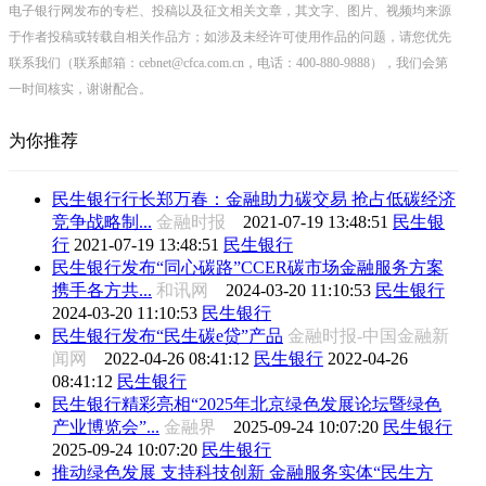
电子银行网发布的专栏、投稿以及征文相关文章，其文字、图片、视频均来源
于作者投稿或转载自相关作品方；如涉及未经许可使用作品的问题，请您优先
联系我们（联系邮箱：cebnet@cfca.com.cn，电话：400-880-9888），我们会第
一时间核实，谢谢配合。
为你推荐
民生银行行长郑万春：金融助力碳交易 抢占低碳经济
竞争战略制...
金融时报
2021-07-19 13:48:51
民生银
行
2021-07-19 13:48:51
民生银行
民生银行发布“同心碳路”CCER碳市场金融服务方案
携手各方共...
和讯网
2024-03-20 11:10:53
民生银行
2024-03-20 11:10:53
民生银行
民生银行发布“民生碳e贷”产品
金融时报-中国金融新
闻网
2022-04-26 08:41:12
民生银行
2022-04-26
08:41:12
民生银行
民生银行精彩亮相“2025年北京绿色发展论坛暨绿色
产业博览会”...
金融界
2025-09-24 10:07:20
民生银行
2025-09-24 10:07:20
民生银行
推动绿色发展 支持科技创新 金融服务实体“民生方