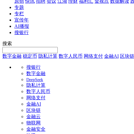
原创
快讯
招聘
会议
江湖
理财
福利汇
金视点
数据解读
专题
专栏
宣传年
AI播报
搜银行
搜索
数字金融
稳定币
隐私计算
数字人民币
网络支付
金融AI
区块
搜银行
数字金融
DeepSeek
隐私计算
数字人民币
网络支付
金融AI
区块链
金融云
物联网
金融安全