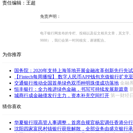
责任编辑：王超
免责声明：
电子银行网发布的专栏、投稿以及征文相关文章，其文字、图片、视
9888），我们会第一时间核实，谢谢配合。
为你推荐
国务院：2020年支持上海等地开展金融改革创新先行先试
【Fintech每周播报】 数字人民币APP钱包充值银行扩充至1
交通银行推动全国首单绿色双币种明珠债成功落地
金融
恒丰银行：全力推进绿色金融，书写可持续发展新篇章
城商行成金融债发行主力，资本补充空间打开
第一财经
猜你喜欢
华夏银行现高管人事调整，首席合规官杨宏调任香港分行
沈阳四家富民村镇银行获批解散，全部业务由盛京银行承