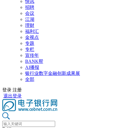
快讯
招聘
会议
江湖
理财
福利汇
金视点
专题
专栏
宣传年
BANK帮
AI播报
银行业数字金融创新成果展
全部
登录
注册
退出登录