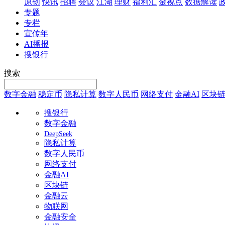
原创
快讯
招聘
会议
江湖
理财
福利汇
金视点
数据解读
专题
专栏
宣传年
AI播报
搜银行
搜索
数字金融
稳定币
隐私计算
数字人民币
网络支付
金融AI
区块
搜银行
数字金融
DeepSeek
隐私计算
数字人民币
网络支付
金融AI
区块链
金融云
物联网
金融安全