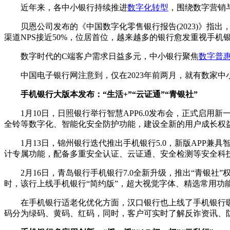
近年来，各中小银行持续推进
数字化转型
，围绕数字营销
贝恩公司发布的《中国数字化零售银行报告(2023)》指出，
渠道NPS接近50%，位居首位，越来越多的银行愈发重视手机
数字时代的C端客户需求日益多元，中小银行聚焦
数字普
中国电子银行网注意到，仅在2023年前两月，就有数家
手机银行大版本发布：“生活+”“云证通”“青银社”
1月10日，日照银行举行智慧APP6.0发布会，正式启用新一
全铃等数字化、智能化安全防护功能，建设全新的用户成长权益
1月13日，锦州银行迭代推出手机银行5.0，新版AP
计专属功能，配备多重安全认证、云证通、安全检测等安全科
2月16日，青岛银行手机银行7.0全新升级，推出“青银
时，该行上线手机银行“简约版”，超大视觉字体、精选常用功
在手机银行适老化优化方面，汉口银行也上线了手机银行暖
码分为绿码、黄码、红码，同时，客户可实时了解反诈资讯、