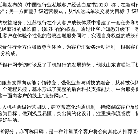
期发布的《中国银行业私域客户经营白皮书2023》称，在新时
”；另一方面需升级运营模式，从“以达成单次交易为目标”升级
的权益服务，江苏银行在个人客户成长体系中搭建了一套任务和
、已经获得的成长值，领取匹配的权益。通过让客户知悉升级下一
让客户在体验个性化的普惠金融服务同时，实现自身权益的成长
衣食住行全方位极致尊享体验，为客户汇聚各活动福利，根据客户成
部分构成。
银行网专访时谈及了手机银行的发展趋势，他以山东省联社手机
型由服务支撑向赋能引领转变，强化业务与科技的融合，从科技保
，全流程风控，基本形成了完整的后台科技支撑能力、中台服务
一面向客户的线上“服务网点”。
域法人机构两级运营团队，建立常态化沟通机制，持续跟踪客户反
验为目标，做到浅显易懂，突出简约化设计，注重操作流畅度，
美好生活。
净推荐值，又称净促进者得分，亦可称口碑，是一种计量某个客户将会向其