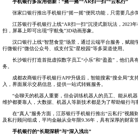
手机银行多应用创新：“摇一摇”“AR扫一扫”“云私行”
张家口银行推出手机银行“摇一摇”便民功能，只需要几
江苏银行手机银行上线“AR扫一扫”沉浸式新玩法，2023
扫，屏幕上即可出现“宇航兔”3D动画形象。
汉口银行上线“智慧食堂”场景，通过云端平台服务，赋能
行微银行”微信公众号、或支付宝“星校园”等多渠道使用。
长沙银行打造首批虚拟数字员工“小乐”和“盈盈”，他们
务。
成都农商银行手机银行APP升级后，智能搜索“搜全局”
入，界面展示交易信息，提供一站式转账服务。
“会聊天的机器人重要，但会训练机器人的员工、能从机
维护都要靠人，大数据、机器人等新技术都是为了帮助银行与
在“真人”服务方面，江苏银行手机银行推出“云私行”视频
及私行顾问组成，平均金融从业年限9.36年，具有深厚的财
手机银行的“长期深耕”与“深入浅出”