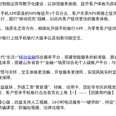
与智能运营等数字化建设，以加强服务效能、提升客户体验为原
手机APP渠道的NPS每提升1个百分点，客户关系NPS将随之提升
银行，践行“移动优先”战略，以此向客户提供更佳的服务体验。
惠
、场景生态等方向，精细化升级手机银行APP，为零售客户提
中小银行上线手机银行大版本以及创新功能交互。
代“生活+”
移动金融
综合服务平台，搭建智能服务的标准版、惠
体系，搭建山东省首个“金融+”场景综合化个人碳账户平台，
P兼具智慧与关怀，交互体验更流畅，开放服务更便民，实现风险实
技保障。
社”权益版块，升级工资“青薪通”、转账、信用卡、贷款等专区的视
能，客户登录手机银行点击首页右上角【+】——【切换简约版
心版，此版支持人工视频、24小时电话服务“一键求助”，特设“
防骗课堂、防骗短视频、法律法规等。