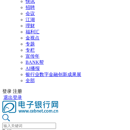
快讯
招聘
会议
江湖
理财
福利汇
金视点
专题
专栏
宣传年
BANK帮
AI播报
银行业数字金融创新成果展
全部
登录
注册
退出登录