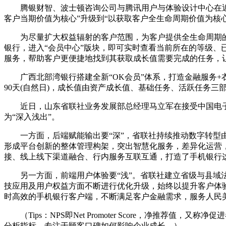
腾银财智、波士顿咨询公司与腾讯用户与体验设计中心在近
客户当期价值为核心”升级到“以获取客户全生命周期价值为核心
为尽量扩大权益辐射的客户范围，为客户提供全生命周期
银行，进入“会员中心”版块，即可实时查看当前所在的等级
服务，帮助客户更便捷地找到其获取成长值需要完成的任务，
广西北部湾银行搭建全新“OK会员”体系，打造金融服务+
90天(自然日)，成长值由资产成长值、基础任务、活跃任务三
近日，山东省联社业务发展部总经理马立军在接受中国电子
为“深入浅出”。
一方面，后端赋能输出要“深”，省联社持续推动数字转
形成平台创新的整体管理构架，突出智慧化服务，差异化运营
接、线上线下渠道融合、行内服务互联互通，打造了手机银行这
另一方面，前端用户体验要“浅”。省联社建立省级与县
技应用及用户权益方面不断进行优化升级，始终以提升客户体
时高效的手机银行客户端，不断满足客户金融需求，服务人民
（Tips：NPS即Net Promoter Score，
分析指标，专注于顾客口碑如何影响企业成长。）