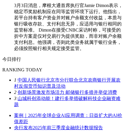
3月3日消息，摩根大通首席执行官Jamie Dimon表示，
稳定币奖励机制应在同等监管环境下运行。他指出，
若平台持有客户资金并对账户余额支付收益，本质与
银行吸收存款、支付利息无异，应适用与银行相同的
监管标准。 Dimon在接受CNBC采访时称，可接受的
折中方案是仅对交易行为提供奖励，而非对账户余额
支付利息。他强调，否则此类业务就属于银行业务，
必须按照银行相关规定接受监管。
今日排行
RANKING TODAY
1
中国人民银行北京市分行联合北京农商银行开展农
村反假货币知识普及活动
2
创新场景激发市场活力 邮储银行多措并举促消费
3
山城科创添动能！建行多举措破解科技企业融资难
题
案例｜2025年全球企业AI应用调查：日益扩大的AI价
值差距
央行发布2025年前三季度金融统计数据报告