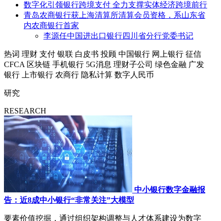
数字化引领银行跨境支付 全力支撑实体经济跨境前行
青岛农商银行获上海清算所清算会员资格，系山东省
内农商银行首家
李源任中国进出口银行四川省分行党委书记
热词
理财
支付
银联
白皮书
投顾
中国银行
网上银行
征信
CFCA
区块链
手机银行
5G消息
理财子公司
绿色金融
广发
银行
上市银行
农商行
隐私计算
数字人民币
研究
RESEARCH
中小银行数字金融报
告：近8成中小银行“非常关注”大模型
要素价值挖掘，通过组织架构调整与人才体系建设为数字