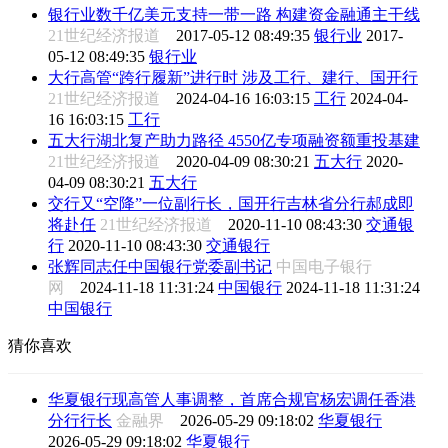
银行业数千亿美元支持一带一路 构建资金融通主干线
21世纪经济报道
2017-05-12 08:49:35
银行业
2017-
05-12 08:49:35
银行业
大行高管“跨行履新”进行时 涉及工行、建行、国开行
21世纪经济报道
2024-04-16 16:03:15
工行
2024-04-
16 16:03:15
工行
五大行湖北复产助力路径 4550亿专项融资额重投基建
21世纪经济报道
2020-04-09 08:30:21
五大行
2020-
04-09 08:30:21
五大行
交行又“空降”一位副行长，国开行吉林省分行郝成即
将赴任
21世纪经济报道
2020-11-10 08:43:30
交通银
行
2020-11-10 08:43:30
交通银行
张辉同志任中国银行党委副书记
中国电子银行
网
2024-11-18 11:31:24
中国银行
2024-11-18 11:31:24
中国银行
猜你喜欢
华夏银行现高管人事调整，首席合规官杨宏调任香港
分行行长
金融界
2026-05-29 09:18:02
华夏银行
2026-05-29 09:18:02
华夏银行