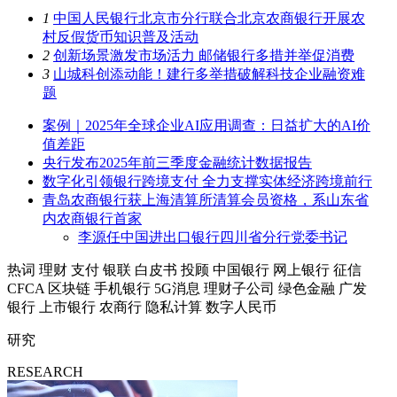
1
中国人民银行北京市分行联合北京农商银行开展农
村反假货币知识普及活动
2
创新场景激发市场活力 邮储银行多措并举促消费
3
山城科创添动能！建行多举措破解科技企业融资难
题
案例｜2025年全球企业AI应用调查：日益扩大的AI价
值差距
央行发布2025年前三季度金融统计数据报告
数字化引领银行跨境支付 全力支撑实体经济跨境前行
青岛农商银行获上海清算所清算会员资格，系山东省
内农商银行首家
李源任中国进出口银行四川省分行党委书记
热词
理财
支付
银联
白皮书
投顾
中国银行
网上银行
征信
CFCA
区块链
手机银行
5G消息
理财子公司
绿色金融
广发
银行
上市银行
农商行
隐私计算
数字人民币
研究
RESEARCH