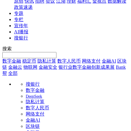
原创
快讯
招聘
会议
江湖
理财
福利汇
金视点
数据解读
政策速递
专题
专栏
宣传年
AI播报
搜银行
搜索
数字金融
稳定币
隐私计算
数字人民币
网络支付
金融AI
区块
链
金融云
物联网
金融安全
银行业数字金融创新成果展
Bank
帮
全部
搜银行
数字金融
DeepSeek
隐私计算
数字人民币
网络支付
金融AI
区块链