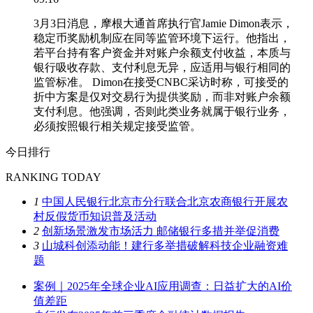
3月3日消息，摩根大通首席执行官Jamie Dimon表示，
稳定币奖励机制应在同等监管环境下运行。他指出，
若平台持有客户资金并对账户余额支付收益，本质与
银行吸收存款、支付利息无异，应适用与银行相同的
监管标准。 Dimon在接受CNBC采访时称，可接受的
折中方案是仅对交易行为提供奖励，而非对账户余额
支付利息。他强调，否则此类业务就属于银行业务，
必须按照银行相关规定接受监管。
今日排行
RANKING TODAY
1
中国人民银行北京市分行联合北京农商银行开展农
村反假货币知识普及活动
2
创新场景激发市场活力 邮储银行多措并举促消费
3
山城科创添动能！建行多举措破解科技企业融资难
题
案例｜2025年全球企业AI应用调查：日益扩大的AI价
值差距