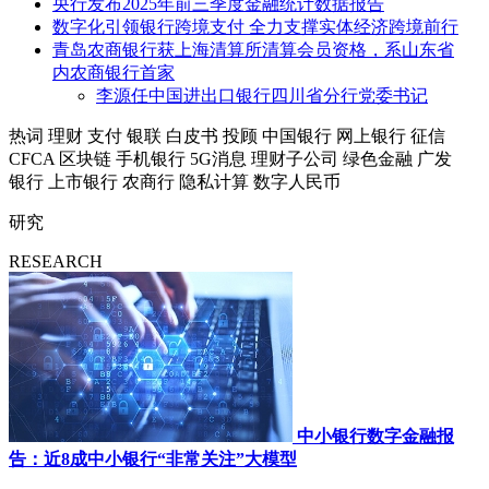
央行发布2025年前三季度金融统计数据报告
数字化引领银行跨境支付 全力支撑实体经济跨境前行
青岛农商银行获上海清算所清算会员资格，系山东省
内农商银行首家
李源任中国进出口银行四川省分行党委书记
热词
理财
支付
银联
白皮书
投顾
中国银行
网上银行
征信
CFCA
区块链
手机银行
5G消息
理财子公司
绿色金融
广发
银行
上市银行
农商行
隐私计算
数字人民币
研究
RESEARCH
中小银行数字金融报
告：近8成中小银行“非常关注”大模型