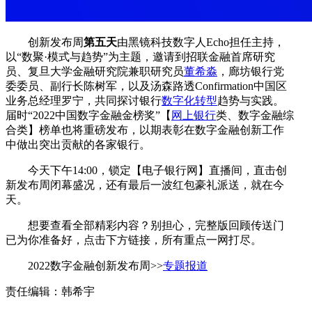
创新发布周
第五天
由黑镜科技数字人Echo担任主持，
以“数聚·模式与趋势”为主题，邀请到招联金融首席研究
员、复旦大学金融研究院兼职研究员
董希淼
，廊坊银行党
委委员、副行长陈树军，以及汤森路透Confirmation中国区
业务总经理罗宁，共同探讨银行
数字化转型
趋势与实践。
届时“2022中国数字金融金榜奖”【
网上银行
类、数字金融综
合类】榜单也将重磅发布，以期表彰在数字金融创新工作
中做出突出贡献的各家银行。
今天下午14:00，锁定【电子银行网】直播间，直击创
新发布周闭幕盛况，还有最后一波红包豪礼派送，就在今
天。
想要查看全部精彩内容？别担心，完整版回顾传送门
已为你准备好，点击下方链接，所有重点一网打尽。
2022数字金融创新发布周>>
专题报道
责任编辑：韩希宇