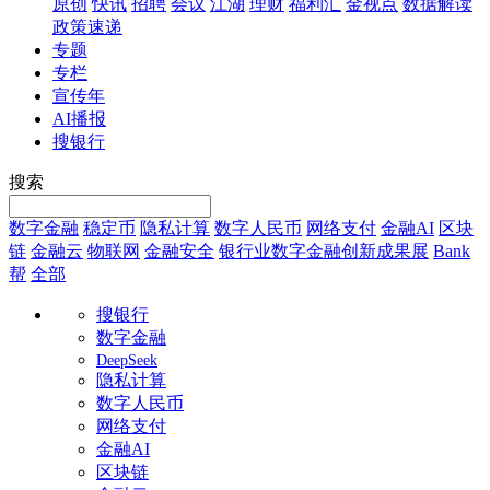
原创
快讯
招聘
会议
江湖
理财
福利汇
金视点
数据解读
政策速递
专题
专栏
宣传年
AI播报
搜银行
搜索
数字金融
稳定币
隐私计算
数字人民币
网络支付
金融AI
区块
链
金融云
物联网
金融安全
银行业数字金融创新成果展
Bank
帮
全部
搜银行
数字金融
DeepSeek
隐私计算
数字人民币
网络支付
金融AI
区块链