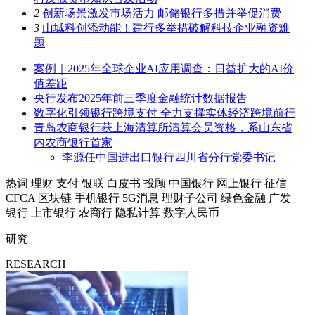
2
创新场景激发市场活力 邮储银行多措并举促消费
3
山城科创添动能！建行多举措破解科技企业融资难
题
案例｜2025年全球企业AI应用调查：日益扩大的AI价
值差距
央行发布2025年前三季度金融统计数据报告
数字化引领银行跨境支付 全力支撑实体经济跨境前行
青岛农商银行获上海清算所清算会员资格，系山东省
内农商银行首家
李源任中国进出口银行四川省分行党委书记
热词
理财
支付
银联
白皮书
投顾
中国银行
网上银行
征信
CFCA
区块链
手机银行
5G消息
理财子公司
绿色金融
广发
银行
上市银行
农商行
隐私计算
数字人民币
研究
RESEARCH