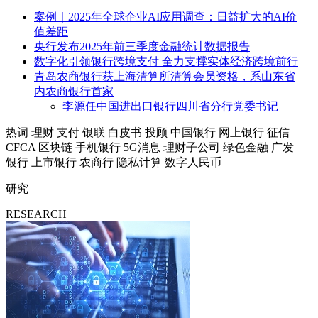
案例｜2025年全球企业AI应用调查：日益扩大的AI价
值差距
央行发布2025年前三季度金融统计数据报告
数字化引领银行跨境支付 全力支撑实体经济跨境前行
青岛农商银行获上海清算所清算会员资格，系山东省
内农商银行首家
李源任中国进出口银行四川省分行党委书记
热词
理财
支付
银联
白皮书
投顾
中国银行
网上银行
征信
CFCA
区块链
手机银行
5G消息
理财子公司
绿色金融
广发
银行
上市银行
农商行
隐私计算
数字人民币
研究
RESEARCH