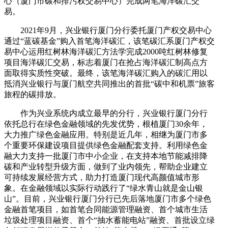
心（厦门市碳和排污权交易中心）完成两笔海洋碳汇交
易。
2021年9月，兴业银行厦门分行委托厦门产权交易中心
通过“蓝碳基金”购入首笔海洋碳汇，该笔碳汇系厦门产权交
易中心运用红树林海洋碳汇方法学完成2000吨红树林修复
项目海洋碳汇交易，标志着厦门在抢占海洋碳汇制高点方
面取得实质性突破。最终，该笔海洋碳汇购入的碳汇用以
抵消兴业银行与厦门航空共同推出的首批“碳中和机票”旅客
旅程的碳排放。
作为兴业系统内成立最早的分行，兴业银行厦门分行
依托总行在绿色金融领域的先发优势，根植厦门30余年，
大力推广绿色金融应用。特别是近几年，相继为厦门市多
个重要环保建设项目提供绿色金融配套支持。利用绿色金
融大力支持一批厦门市中小企业，在支持本地节能减排降
碳和产业转型升级方面，做到了业内领先，帮助企业建立
可持续发展经营方式，助力打造厦门现代高颜值城市形
象。在金融领域以实际行动践行了“绿水青山就是金山银
山”。目前，兴业银行厦门分行已先后落地厦门市多个绿色
金融首笔项目，如首笔合同能源管理融资、首个城市生活
垃圾处理项目融资、首个“抽水蓄能电站”融资、首批设立绿