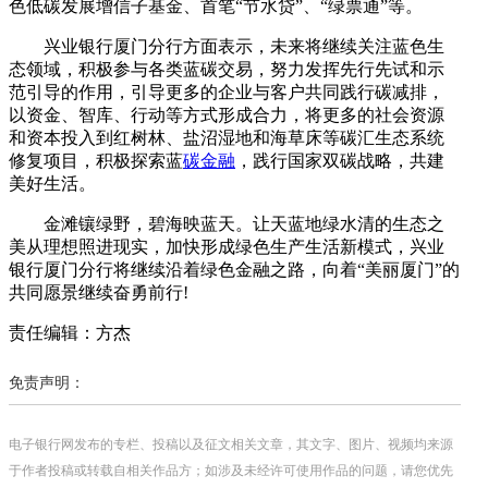
色低碳发展增信子基金、首笔“节水贷”、“绿票通”等。
兴业银行厦门分行方面表示，未来将继续关注蓝色生
态领域，积极参与各类蓝碳交易，努力发挥先行先试和示
范引导的作用，引导更多的企业与客户共同践行碳减排，
以资金、智库、行动等方式形成合力，将更多的社会资源
和资本投入到红树林、盐沼湿地和海草床等碳汇生态系统
修复项目，积极探索蓝
碳金融
，践行国家双碳战略，共建
美好生活。
金滩镶绿野，碧海映蓝天。让天蓝地绿水清的生态之
美从理想照进现实，加快形成绿色生产生活新模式，兴业
银行厦门分行将继续沿着绿色金融之路，向着“美丽厦门”的
共同愿景继续奋勇前行!
责任编辑：方杰
免责声明：
电子银行网发布的专栏、投稿以及征文相关文章，其文字、图片、视频均来源
于作者投稿或转载自相关作品方；如涉及未经许可使用作品的问题，请您优先