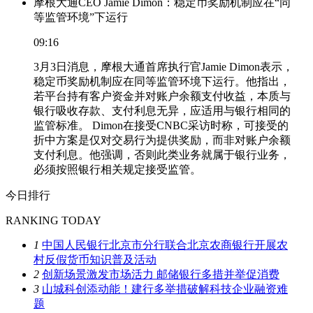
摩根大通CEO Jamie Dimon：稳定币奖励机制应在“同
等监管环境”下运行
09:16
3月3日消息，摩根大通首席执行官Jamie Dimon表示，
稳定币奖励机制应在同等监管环境下运行。他指出，
若平台持有客户资金并对账户余额支付收益，本质与
银行吸收存款、支付利息无异，应适用与银行相同的
监管标准。 Dimon在接受CNBC采访时称，可接受的
折中方案是仅对交易行为提供奖励，而非对账户余额
支付利息。他强调，否则此类业务就属于银行业务，
必须按照银行相关规定接受监管。
今日排行
RANKING TODAY
1
中国人民银行北京市分行联合北京农商银行开展农
村反假货币知识普及活动
2
创新场景激发市场活力 邮储银行多措并举促消费
3
山城科创添动能！建行多举措破解科技企业融资难
题