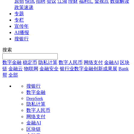
原创
快讯
招聘
会议
江湖
理财
福利汇
金视点
数据解读
政策速递
专题
专栏
宣传年
AI播报
搜银行
搜索
数字金融
稳定币
隐私计算
数字人民币
网络支付
金融AI
区块
链
金融云
物联网
金融安全
银行业数字金融创新成果展
Bank
帮
全部
搜银行
数字金融
DeepSeek
隐私计算
数字人民币
网络支付
金融AI
区块链