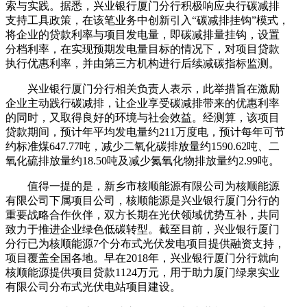
索与实践。据悉，兴业银行厦门分行积极响应央行碳减排
支持工具政策，在该笔业务中创新引入“碳减排挂钩”模式，
将企业的贷款利率与项目发电量，即碳减排量挂钩，设置
分档利率，在实现预期发电量目标的情况下，对项目贷款
执行优惠利率，并由第三方机构进行后续减碳指标监测。
兴业银行厦门分行相关负责人表示，此举措旨在激励
企业主动践行碳减排，让企业享受碳减排带来的优惠利率
的同时，又取得良好的环境与社会效益。经测算，该项目
贷款期间，预计年平均发电量约211万度电，预计每年可节
约标准煤647.77吨，减少二氧化碳排放量约1590.62吨、二
氧化硫排放量约18.50吨及减少氮氧化物排放量约2.99吨。
值得一提的是，新乡市核顺能源有限公司为核顺能源
有限公司下属项目公司，核顺能源是兴业银行厦门分行的
重要战略合作伙伴，双方长期在光伏领域优势互补，共同
致力于推进企业绿色低碳转型。截至目前，兴业银行厦门
分行已为核顺能源7个分布式光伏发电项目提供融资支持，
项目覆盖全国各地。早在2018年，兴业银行厦门分行就向
核顺能源提供项目贷款1124万元，用于助力厦门绿泉实业
有限公司分布式光伏电站项目建设。