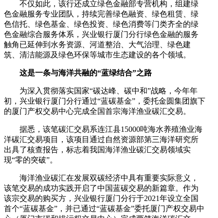
不仅如此，该行还成立绿色金融部专营机构，组建绿
色金融服务专业团队，持续完善绿色融资、绿色租赁、绿
色信托、绿色基金、绿色投资、绿色消费等门类齐全的绿
色金融综合服务体系，兴业银行厦门分行绿色金融的服务
触角已延伸到水务资源、河道整治、大气治理、绿色建
筑、清洁能源及绿色环保等城市生态建设的各个领域。
这是一条与海洋共融的“蓝绿结合”之路
为深入贯彻落实国家“碳达峰、碳中和”战略，今年年
初，兴业银行厦门分行通过“蓝碳基金”，委托金圆集团旗下
的厦门产权交易中心完成全国首宗海洋渔业碳汇交易。
据悉，该笔碳汇交易系连江县15000吨海水养殖渔业海
洋碳汇交易项目，该项目通过自然资源部第三海洋研究所
出具了核查报告，标志着我国海洋渔业碳汇交易领域实
现“零的突破”。
海洋渔业碳汇在发展双碳经济中具有重要实际意义，
该笔交易的成功实践开启了中国蓝碳交易的新篇章。作为
该宗交易的购买方，兴业银行厦门分行于2021年设立全国
首个“蓝碳基金”，并已通过“蓝碳基金”委托厦门产权交易中