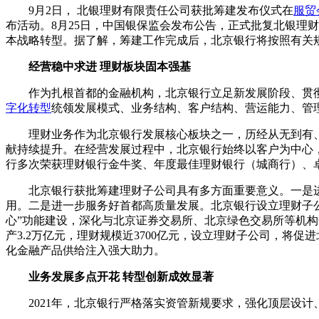
9月2日， 北银理财有限责任公司获批筹建发布仪式在
服贸
布活动。8月25日，中国银保监会发布公告，正式批复北银理
本战略转型。据了解，筹建工作完成后，北京银行将按照有关
经营稳中求进 理财板块固本强基
作为扎根首都的金融机构，北京银行立足新发展阶段、贯
字化转型
统领发展模式、业务结构、客户结构、营运能力、管理
理财业务作为北京银行发展核心板块之一，历经从无到有
献持续提升。在经营发展过程中，北京银行始终以客户为中心
行多次荣获理财银行金牛奖、年度最佳理财银行（城商行）、
北京银行获批筹建理财子公司具有多方面重要意义。一是
用。二是进一步服务好首都高质量发展。北京银行设立理财子
心”功能建设，深化与北京证券交易所、北京绿色交易所等机
产3.2万亿元，理财规模近3700亿元，设立理财子公司，
化金融产品供给注入强大助力。
业务发展多点开花 转型创新成效显著
2021年，北京银行严格落实资管新规要求，强化顶层设