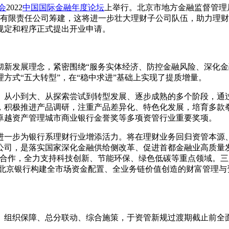
会
2022
中国国际金融年度论坛
上举行。北京市地方金融监督管理
财有限责任公司筹建，这将进一步壮大理财子公司队伍，助力理
规定和程序正式提出开业申请。
彻新发展理念，紧密围绕“服务实体经济、防控金融风险、深化金
方式“五大转型”，在“稳中求进”基础上实现了提质增量。
、从小到大、从探索尝试到转型发展、逐步成熟的多个阶段，通
，积极推进产品调研，注重产品差异化、特色化发展，培育多款
卓越资产管理城市商业银行金誉奖等多项资管行业重要奖项。
进一步为银行系理财行业增添活力。将在理财业务回归资管本源
公司，是落实国家深化金融供给侧改革、促进首都金融业高质量
构合作，全力支持科技创新、节能环保、绿色低碳等重点领域。
将促进北京银行构建全市场资金配置、全业务链价值创造的财富管理
计、组织保障、总分联动、综合施策，于资管新规过渡期截止前全面