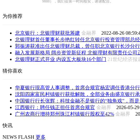
9888），我们会第一时间核实，谢谢配合。
为你推荐
北京银行：北银理财获批筹建
金融界
2022-08-26 08:59:
北银理财首任董事长步艳红转任北京银行投资管理部总经
郭振涛获准出任北银理财总裁，曾任职北京银行长沙分行，
融入发展新格局 阔步资管新征程 北银理财有限责任公司
北银理财正式开业 内设五大板块16个部门
21世纪经济
猜你喜欢
华夏银行现高管人事调整，首席合规官杨宏调任香港分行
沈阳四家富民村镇银行获批解散，全部业务由盛京银行承
中国银行行长张辉：科技金融不是银行的“独角戏”，而是多
江西银行：聘任钱正担任首席合规官
金融界
2026-05-29
广州农商行增持郑州珠江村镇银行股权至42%
金融界
20
快讯
NEWS FLASH
更多