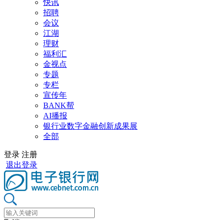
快讯
招聘
会议
江湖
理财
福利汇
金视点
专题
专栏
宣传年
BANK帮
AI播报
银行业数字金融创新成果展
全部
登录
注册
退出登录