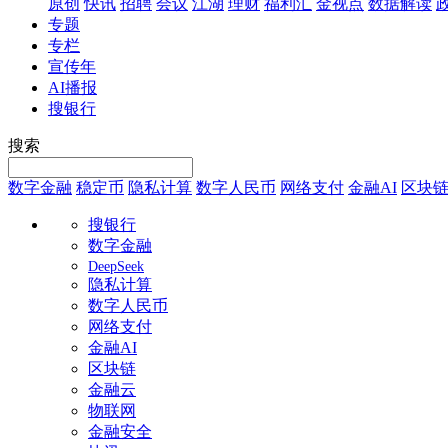
原创
快讯
招聘
会议
江湖
理财
福利汇
金视点
数据解读
专题
专栏
宣传年
AI播报
搜银行
搜索
数字金融
稳定币
隐私计算
数字人民币
网络支付
金融AI
区块
搜银行
数字金融
DeepSeek
隐私计算
数字人民币
网络支付
金融AI
区块链
金融云
物联网
金融安全