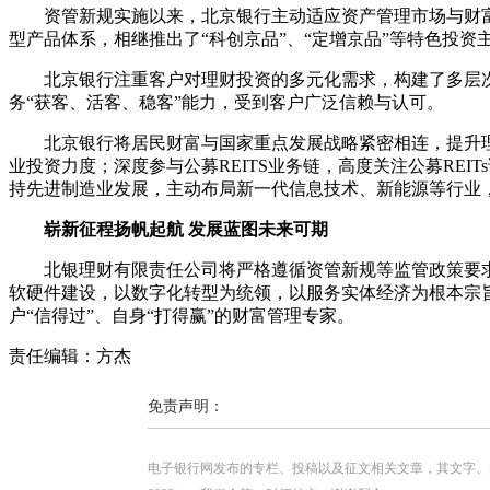
资管新规实施以来，北京银行主动适应资产管理市场与财
型产品体系，相继推出了“科创京品”、“定增京品”等特色投
北京银行注重客户对理财投资的多元化需求，构建了多层
务“获客、活客、稳客”能力，受到客户广泛信赖与认可。
北京银行将居民财富与国家重点发展战略紧密相连，提升
业投资力度；深度参与公募REITS业务链，高度关注公募RE
持先进制造业发展，主动布局新一代信息技术、新能源等行业
崭新征程扬帆起航 发展蓝图未来可期
北银理财有限责任公司将严格遵循资管新规等监管政策要
软硬件建设，以数字化转型为统领，以服务实体经济为根本宗
户“信得过”、自身“打得赢”的财富管理专家。
责任编辑：方杰
免责声明：
电子银行网发布的专栏、投稿以及征文相关文章，其文字、图片、视