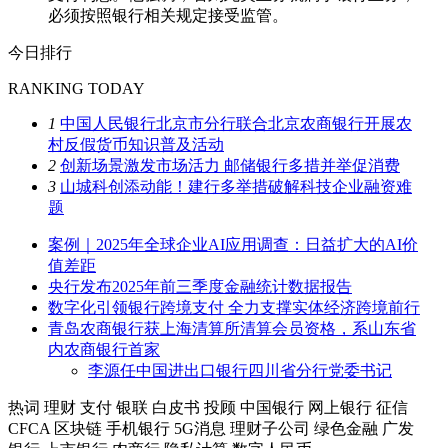
必须按照银行相关规定接受监管。
今日排行
RANKING TODAY
1
中国人民银行北京市分行联合北京农商银行开展农
村反假货币知识普及活动
2
创新场景激发市场活力 邮储银行多措并举促消费
3
山城科创添动能！建行多举措破解科技企业融资难
题
案例｜2025年全球企业AI应用调查：日益扩大的AI价
值差距
央行发布2025年前三季度金融统计数据报告
数字化引领银行跨境支付 全力支撑实体经济跨境前行
青岛农商银行获上海清算所清算会员资格，系山东省
内农商银行首家
李源任中国进出口银行四川省分行党委书记
热词
理财
支付
银联
白皮书
投顾
中国银行
网上银行
征信
CFCA
区块链
手机银行
5G消息
理财子公司
绿色金融
广发