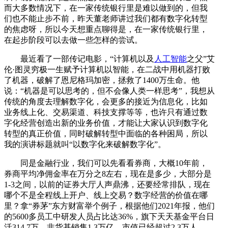
而大多数情况下，在一家传统银行里是难以做到的，但我
们也不能止步不前，昨天董老师讲过我们都有数字化转型
的焦虑呀，所以今天想重点聊得是，在一家传统银行里，
在起步阶段可以去做一些怎样的尝试。
最近看了一部传记电影，“计算机以及
人工智能
之父”艾
伦·图灵穷极一生赋予计算机以智能，在二战中用机器打败
了机器，破解了恩尼格玛加密，拯救了1400万生命。他
说：“机器是可以思考的，但不会像人类一样思考”，我想从
传统的角度去理解数字化，会更多的接近为信息化，比如
业务线上化、交易渠道、科技支撑等等，也许只有通过数
字化经营创造出新的业务价值，才能让大家认识到数字化
转型的真正价值，同时破解转型中面临的各种困局，所以
我的演讲标题就叫“以数字化来破解数字化”。
同是金融行业，我们可以先看看券商，大概10年前，
券商平均净佣金率在万分之8左右，现在是多少，大部分是
1-3之间，以前的证券大厅人声鼎沸，还要经常排队，现在
哪个不是全程线上开户、线上交易？数字经营的价值在哪
里？拿“券茅”东方财富举个例子，根据他们2021年报，他们
的5600多员工中研发人员占比达36%，旗下天天基金平台日
活314.7万，非货基销售1.3万亿，市值已经超过2.3万人