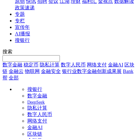
原创
快讯
招聘
会议
江湖
理财
福利汇
金视点
数据解读
政策速递
专题
专栏
宣传年
AI播报
搜银行
搜索
数字金融
稳定币
隐私计算
数字人民币
网络支付
金融AI
区块
链
金融云
物联网
金融安全
银行业数字金融创新成果展
Bank
帮
全部
搜银行
数字金融
DeepSeek
隐私计算
数字人民币
网络支付
金融AI
区块链