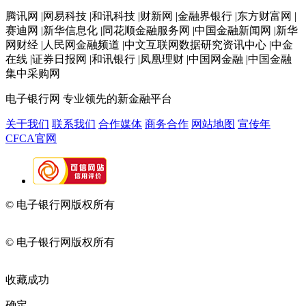
腾讯网 |网易科技 |和讯科技 |财新网 |金融界银行 |东方财富网 |
赛迪网 |新华信息化 |同花顺金融服务网 |中国金融新闻网 |新华
网财经 |人民网金融频道 |中文互联网数据研究资讯中心 |中金
在线 |证券日报网 |和讯银行 |凤凰理财 |中国网金融 |中国金融
集中采购网
电子银行网
专业领先的新金融平台
关于我们
联系我们
合作媒体
商务合作
网站地图
宣传年
CFCA官网
© 电子银行网版权所有
京ICP备05045998号-2
京公网安备
11010202009082
© 电子银行网版权所有
京ICP备05045998号-2
京公网安备
11010202009082
收藏成功
确定