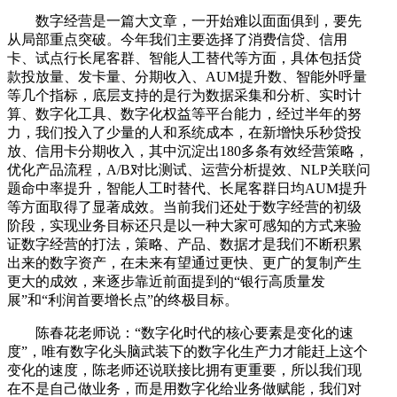
数字经营是一篇大文章，一开始难以面面俱到，要先
从局部重点突破。今年我们主要选择了消费信贷、信用
卡、试点行长尾客群、智能人工替代等方面，具体包括贷
款投放量、发卡量、分期收入、AUM提升数、智能外呼量
等几个指标，底层支持的是行为数据采集和分析、实时计
算、数字化工具、数字化权益等平台能力，经过半年的努
力，我们投入了少量的人和系统成本，在新增快乐秒贷投
放、信用卡分期收入，其中沉淀出180多条有效经营策略，
优化产品流程，A/B对比测试、运营分析提效、NLP关联问
题命中率提升，智能人工时替代、长尾客群日均AUM提升
等方面取得了显著成效。当前我们还处于数字经营的初级
阶段，实现业务目标还只是以一种大家可感知的方式来验
证数字经营的打法，策略、产品、数据才是我们不断积累
出来的数字资产，在未来有望通过更快、更广的复制产生
更大的成效，来逐步靠近前面提到的“银行高质量发
展”和“利润首要增长点”的终极目标。
陈春花老师说：“数字化时代的核心要素是变化的速
度”，唯有数字化头脑武装下的数字化生产力才能赶上这个
变化的速度，陈老师还说联接比拥有更重要，所以我们现
在不是自己做业务，而是用数字化给业务做赋能，我们对