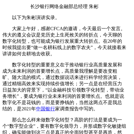
长沙银行网络金融部总经理 朱彬
以下为朱彬演讲实录。
大家上午好，感谢CFCA的邀请，今天最后一个发言。
伟大的遵义会议是党历史上生死攸关的转折点，今天聊的
数字化转型，也可能成为银行发展重大转折点。在20年的
时候我提出要“做一名耕耘线上的数字农夫”，今天就接着来
讲讲如何去耕地去收获。
数字化转型的重要意义在于推动银行业高质量发展和
成为未来利润的首要增长点，高质量我理解是要改变粗
旷、随大流的模式，通过数据说话来进行科学经营决策，
通过精细高效来实现持续价值增长；另一点是在经营压力
日益加大的背景下，“以金融科技引领数字化转型，带动业
务增长”，要成为银行业未来利润的首要增长点。也就是说
数字化不是花钱的，而是要挣钱的，当然这两点不是我总
结的，是2021年
中国银行
家调查报告中写的。
那么怎么样来做数字化转型？高阶的打法是要成为一
个“数字型企业”，要有数字化领导力，并形成数字化敏捷组
织，确实能做到这三点是真正的全面转型甚至是再造，然