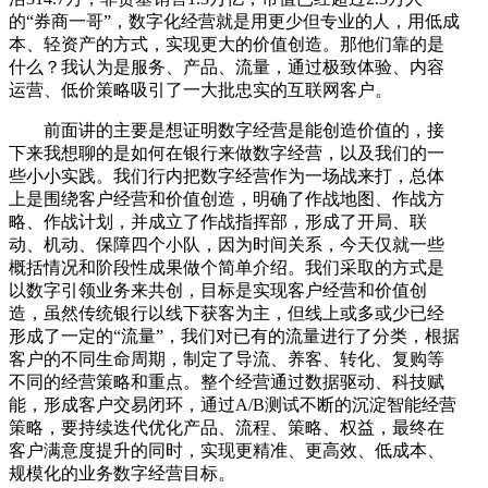
的“券商一哥”，数字化经营就是用更少但专业的人，用低成
本、轻资产的方式，实现更大的价值创造。那他们靠的是
什么？我认为是服务、产品、流量，通过极致体验、内容
运营、低价策略吸引了一大批忠实的互联网客户。
前面讲的主要是想证明数字经营是能创造价值的，接
下来我想聊的是如何在银行来做数字经营，以及我们的一
些小小实践。我们行内把数字经营作为一场战来打，总体
上是围绕客户经营和价值创造，明确了作战地图、作战方
略、作战计划，并成立了作战指挥部，形成了开局、联
动、机动、保障四个小队，因为时间关系，今天仅就一些
概括情况和阶段性成果做个简单介绍。我们采取的方式是
以数字引领业务来共创，目标是实现客户经营和价值创
造，虽然传统银行以线下获客为主，但线上或多或少已经
形成了一定的“流量”，我们对已有的流量进行了分类，根据
客户的不同生命周期，制定了导流、养客、转化、复购等
不同的经营策略和重点。整个经营通过数据驱动、科技赋
能，形成客户交易闭环，通过A/B测试不断的沉淀智能经营
策略，要持续迭代优化产品、流程、策略、权益，最终在
客户满意度提升的同时，实现更精准、更高效、低成本、
规模化的业务数字经营目标。