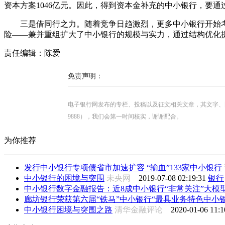
资本方案1046亿元。因此，得到资本金补充的中小银行，要
三是借同行之力。随着竞争日趋激烈，更多中小银行开始
险——兼并重组扩大了中小银行的规模与实力，通过结构优化
责任编辑：陈爱
免责声明：
电子银行网发布的专栏、投稿以及征文相关文章，其文字、图片、视
9888），我们会第一时间核实，谢谢配合。
为你推荐
发行中小银行专项债省市加速扩容 “输血”133家中小银行
中小银行的困境与突围
未央网
2019-07-08 02:19:31
银行
中小银行数字金融报告：近8成中小银行“非常关注”大模
廊坊银行荣获第六届“铁马”中小银行“最具业务特色中小银行
中小银行困境与突围之路
清华金融评论
2020-01-06 11:1