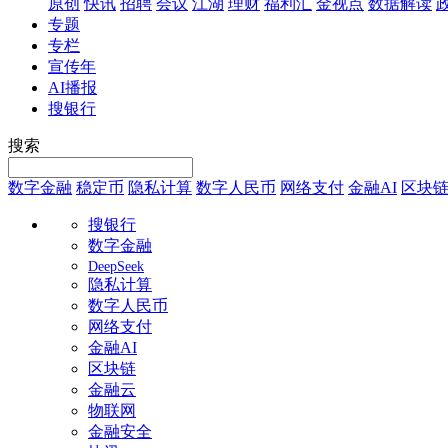
原创
快讯
招聘
会议
江湖
理财
福利汇
金视点
数据解读
专题
专栏
宣传年
AI播报
搜银行
搜索
数字金融
稳定币
隐私计算
数字人民币
网络支付
金融AI
区块
搜银行
数字金融
DeepSeek
隐私计算
数字人民币
网络支付
金融AI
区块链
金融云
物联网
金融安全