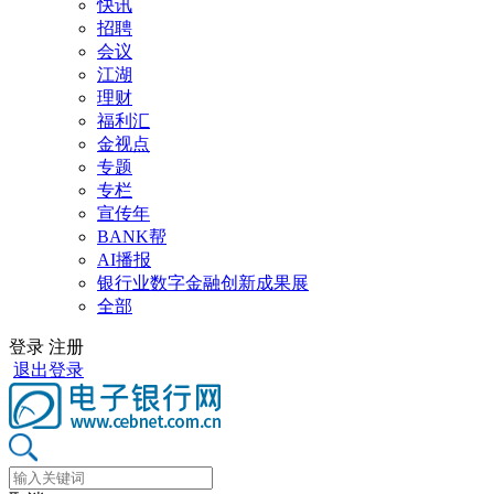
快讯
招聘
会议
江湖
理财
福利汇
金视点
专题
专栏
宣传年
BANK帮
AI播报
银行业数字金融创新成果展
全部
登录
注册
退出登录