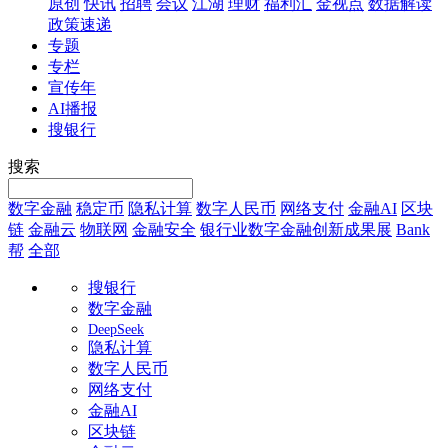
原创
快讯
招聘
会议
江湖
理财
福利汇
金视点
数据解读
政策速递
专题
专栏
宣传年
AI播报
搜银行
搜索
数字金融
稳定币
隐私计算
数字人民币
网络支付
金融AI
区块
链
金融云
物联网
金融安全
银行业数字金融创新成果展
Bank
帮
全部
搜银行
数字金融
DeepSeek
隐私计算
数字人民币
网络支付
金融AI
区块链