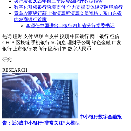
央行发布2025年前三季度金融统计数据报告
数字化引领银行跨境支付 全力支撑实体经济跨境前行
青岛农商银行获上海清算所清算会员资格，系山东省
内农商银行首家
李源任中国进出口银行四川省分行党委书记
热词
理财
支付
银联
白皮书
投顾
中国银行
网上银行
征信
CFCA
区块链
手机银行
5G消息
理财子公司
绿色金融
广发
银行
上市银行
农商行
隐私计算
数字人民币
研究
RESEARCH
中小银行数字金融报
告：近8成中小银行“非常关注”大模型