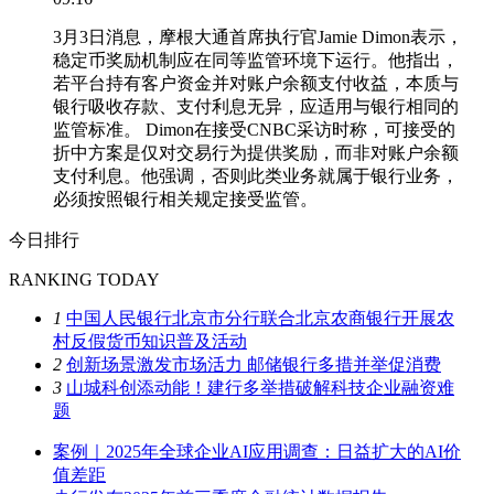
3月3日消息，摩根大通首席执行官Jamie Dimon表示，
稳定币奖励机制应在同等监管环境下运行。他指出，
若平台持有客户资金并对账户余额支付收益，本质与
银行吸收存款、支付利息无异，应适用与银行相同的
监管标准。 Dimon在接受CNBC采访时称，可接受的
折中方案是仅对交易行为提供奖励，而非对账户余额
支付利息。他强调，否则此类业务就属于银行业务，
必须按照银行相关规定接受监管。
今日排行
RANKING TODAY
1
中国人民银行北京市分行联合北京农商银行开展农
村反假货币知识普及活动
2
创新场景激发市场活力 邮储银行多措并举促消费
3
山城科创添动能！建行多举措破解科技企业融资难
题
案例｜2025年全球企业AI应用调查：日益扩大的AI价
值差距