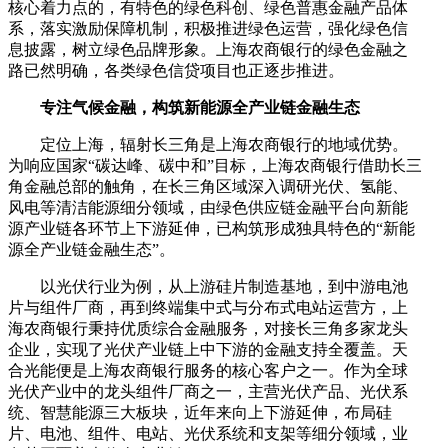
核心着力点的，有特色的绿色科创、绿色普惠金融产品体
系，落实激励保障机制，积极推进绿色运营，强化绿色信
息披露，树立绿色品牌形象。上海农商银行的绿色金融之
路已然明确，各类绿色信贷项目也正逐步推进。
专注气候金融，构筑新能源全产业链金融生态
定位上海，辐射长三角是上海农商银行的地域优势。
为响应国家“碳达峰、碳中和”目标，上海农商银行借助长三
角金融总部的触角，在长三角区域深入调研光伏、氢能、
风电等清洁能源细分领域，由绿色供应链金融平台向新能
源产业链各环节上下游延伸，已构筑形成独具特色的“新能
源全产业链金融生态”。
以光伏行业为例，从上游硅片制造基地，到中游电池
片与组件厂商，再到终端集中式与分布式电站运营方，上
海农商银行秉持优质综合金融服务，对接长三角多家龙头
企业，实现了光伏产业链上中下游的金融支持全覆盖。天
合光能便是上海农商银行服务的核心客户之一。作为全球
光伏产业中的龙头组件厂商之一，主营光伏产品、光伏系
统、智慧能源三大板块，近年来向上下游延伸，布局硅
片、电池、组件、电站、光伏系统和支架等细分领域，业