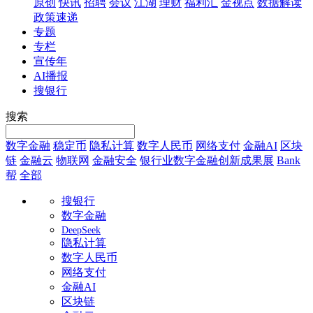
原创
快讯
招聘
会议
江湖
理财
福利汇
金视点
数据解读
政策速递
专题
专栏
宣传年
AI播报
搜银行
搜索
数字金融
稳定币
隐私计算
数字人民币
网络支付
金融AI
区块
链
金融云
物联网
金融安全
银行业数字金融创新成果展
Bank
帮
全部
搜银行
数字金融
DeepSeek
隐私计算
数字人民币
网络支付
金融AI
区块链