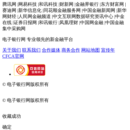
腾讯网 |网易科技 |和讯科技 |财新网 |金融界银行 |东方财富网 |
赛迪网 |新华信息化 |同花顺金融服务网 |中国金融新闻网 |新华
网财经 |人民网金融频道 |中文互联网数据研究资讯中心 |中金
在线 |证券日报网 |和讯银行 |凤凰理财 |中国网金融 |中国金融
集中采购网
电子银行网
专业领先的新金融平台
关于我们
联系我们
合作媒体
商务合作
网站地图
宣传年
CFCA官网
© 电子银行网版权所有
京ICP备05045998号-2
京公网安备
11010202009082
© 电子银行网版权所有
京ICP备05045998号-2
京公网安备
11010202009082
收藏成功
确定