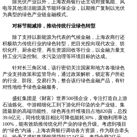
除光伏产业以外，上海农商银行还主动对接氢能、风
电等其他清洁能源及节能环保企业，以期推广复制以光伏
为典型的绿色产业链金融模式。
对标节能减排，推动传统行业绿色转型
除了支持以新能源为代表的气候金融，上海农商行还
积极助力传统行业的绿色转型，把目光投向现代农业、纺
织化纤、厨余处理、再生资源回收等行业，以金融力量支
持工业污染控制、水污染治理等环境目标的达成。
针对长三角区域，该行密切关注国家和地方各项绿色
产业支持政策和监管导向，通过政策解析，锁定客户所处
的行业、阶段、交易行为，整合该行绿色金融产品，有针
对性地给予绿色金融服务。
盛虹集团是《财富》世界500强企业，专注打造自上游
石油炼化、中游精细化工到下游化纤印染的全产业链。集
团最新的高端功能性、绿色再生纤维项目占地820亩，总投
39.6亿元，同传统项目相比可降低能耗30%，废物利用率达
100%，能有效助推传统化纤产业的绿色升级。考虑到项目
的“绿色”内涵，上海农商银行调动各方资源，作为联合牵头
行，给予了盛虹集团银团贷款27.5亿元，参贷金额7亿元，