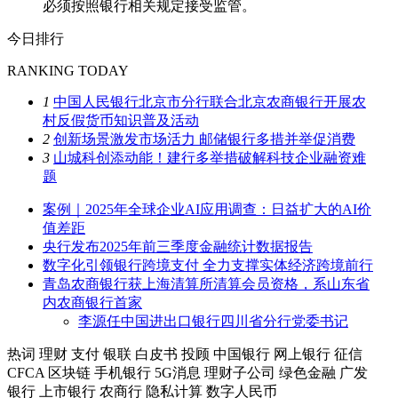
必须按照银行相关规定接受监管。
今日排行
RANKING TODAY
1
中国人民银行北京市分行联合北京农商银行开展农
村反假货币知识普及活动
2
创新场景激发市场活力 邮储银行多措并举促消费
3
山城科创添动能！建行多举措破解科技企业融资难
题
案例｜2025年全球企业AI应用调查：日益扩大的AI价
值差距
央行发布2025年前三季度金融统计数据报告
数字化引领银行跨境支付 全力支撑实体经济跨境前行
青岛农商银行获上海清算所清算会员资格，系山东省
内农商银行首家
李源任中国进出口银行四川省分行党委书记
热词
理财
支付
银联
白皮书
投顾
中国银行
网上银行
征信
CFCA
区块链
手机银行
5G消息
理财子公司
绿色金融
广发
银行
上市银行
农商行
隐私计算
数字人民币