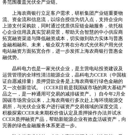
务范围覆盖光伏全产业链。
上海农商银行立足客户需求，研析集团产业链重要物
流、资金流和信息流，以综合授信为切入点，支持企业向
上游支付采购款，同时通过优质供应链金融服务，依托核
心企业信用及真实贸易背景，帮助天合智慧的中小供应商
拓宽融资渠道与降低融资成本，切实做到助力实体与普惠
金融相融和。未来，银企双方将在分布式光伏和户用光伏
电站融资方面拓宽合作，进一步发挥上海农商银行普惠金
融优势。
晶科电力也是一家光伏企业，是主营电站投资建设及
运营管理的全球性清洁能源企业，晶科电力CCER（中国核
证自愿减排量）质押贷款业务是上海农商银行绿色金融的
又一次创新尝试。（CCER目前是我国碳市场的两大基础产
品之一，是一种通用可交易的减排碳资产。）自今年2月全
国碳市场营业以来，上海农商银行多次赴上海环境能源交
易所，与光伏企业客户进行碳资产交易领域的深度交流，
积极探索CCER未来期权价值认定及质押操作办法并试水
CCER质押融资产品，帮助新能源企业有效盘活碳资产，向
完善的绿色金融服务体系更进一步。