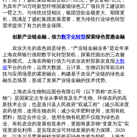
为其年产50万吨新型纤维国家级绿色工厂项目开工建设助
一臂之力。与传统信贷相比，银团贷款金额更大、期限更
长，既满足了盛虹集团发展需要，更为传统行业绿色转型
需求提供了有力的资金保障。
创新产业链金融，借力
数字化转型
探索绿色普惠金融
农业天生的底色就是绿色，“产业链金融业务”是近年来
上海农商银行借助数字化转型契机，探索挖掘出的三农服
务新模式。上海农商银行借力与农业农村部新农直报
大数
据
平台的合作，运用大数据、云计算、生物识别等前沿科
技与应用场景的紧密融合，构建基于农业产业链的绿色金
融生态场景，形成了发展产业链金融的技术优势。
上海农乐生物制品股份有限公司（以下简称“农乐生
物”）是国家定点专业从事研发及生产生物、环保农药的高
新技术企业，也是洛川县人民政府“双减工程”（减少高浓度
农药使用，改用生物农药；减少化学肥料使用，改用有机
肥料）指定合作企业。使用生物有机肥不仅能为绿色农
业、有机农业的发展创造条件，更能将废弃物“变废为宝”实
现资源化利用，是实现农业可持续发展的有力保障。2020
年，以洛川县苹果种植农民购买绿色农资为契机，上海农