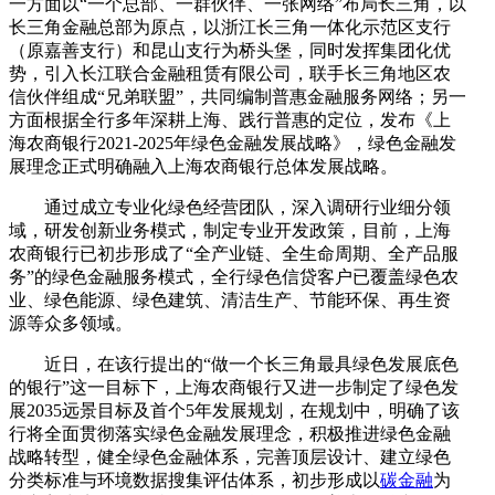
一方面以“一个总部、一群伙伴、一张网络”布局长三角，以
长三角金融总部为原点，以浙江长三角一体化示范区支行
（原嘉善支行）和昆山支行为桥头堡，同时发挥集团化优
势，引入长江联合金融租赁有限公司，联手长三角地区农
信伙伴组成“兄弟联盟”，共同编制普惠金融服务网络；另一
方面根据全行多年深耕上海、践行普惠的定位，发布《上
海农商银行2021-2025年绿色金融发展战略》，绿色金融发
展理念正式明确融入上海农商银行总体发展战略。
通过成立专业化绿色经营团队，深入调研行业细分领
域，研发创新业务模式，制定专业开发政策，目前，上海
农商银行已初步形成了“全产业链、全生命周期、全产品服
务”的绿色金融服务模式，全行绿色信贷客户已覆盖绿色农
业、绿色能源、绿色建筑、清洁生产、节能环保、再生资
源等众多领域。
近日，在该行提出的“做一个长三角最具绿色发展底色
的银行”这一目标下，上海农商银行又进一步制定了绿色发
展2035远景目标及首个5年发展规划，在规划中，明确了该
行将全面贯彻落实绿色金融发展理念，积极推进绿色金融
战略转型，健全绿色金融体系，完善顶层设计、建立绿色
分类标准与环境数据搜集评估体系，初步形成以
碳金融
为