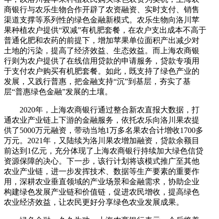
商银行与农乐生物合作开辟了农资融资、实时支付、销售
渠道支撑等系列性的绿色金融新模式。农乐生物向洛川苹
果种植农户提供“双减”有机肥套餐，在农户支出成本不高于
普通化肥和农药的前提下，增加苹果单位面积产出减少对
土地的污染，提高了经济效益、生态效益。而上海农商银
行则为农户提供了在线信用贷款的申请服务，贷款专项用
于支付农户购买有机肥套餐。如此，既支持了绿色产业的
发展，又践行普惠，把金融支持“沉”到基层，夯实了基
层“普惠绿色金融”发展的土壤。
2020年，上海农商银行通过整合新农直报大数据，打
通农业产业链上下游的金融服务，依托农乐向洛川果农提
供了5000万元融资，带动当地1万多名果农合计增收1700多
万元。2021年，又陆续为洛川果农增加融资，贷款余额目
前达到1亿元，充分体现了上海农商银行持续加大绿色信贷
资源保障的决心。下一步，该行计划将该模式推广至其他
农业产业链，进一步发挥技术、数据等生产要素的重要作
用，深耕农业垂直领域的产业场景和金融需求，协助企业
构建绿色发展产业链和价值链，促进农民增收，提高绿色
农业经济效益，让农民更好分享绿色农业发展成果。