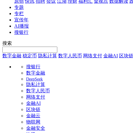
原创
快讯
招聘
会议
江湖
理财
福利汇
金视点
数据解读
专题
专栏
宣传年
AI播报
搜银行
搜索
数字金融
稳定币
隐私计算
数字人民币
网络支付
金融AI
区块
搜银行
数字金融
DeepSeek
隐私计算
数字人民币
网络支付
金融AI
区块链
金融云
物联网
金融安全