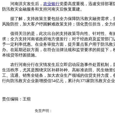
河南洪灾发生后，
农业银行
党委高度重视，迅速安排部署防
防汛救灾金融服务和支持河南灾后恢复重建。
据了解，支持政策主要包括全力保障防汛救灾融资需求，
风险防控，加大客户纾困解难政策支持；强化责任担当，全力
值得关注的是，此次出台的支持政策导向性、针对性、有
求；全力支持河南省政府地方债发行；对于经政府及监管部门
予一定利率优惠。在业务审批方面，提升重点客户用于防汛救
办。在延期还款方面，在符合法律法规和监管要求的前提下，
本续贷等纾困措施。
农行河南分行在灾情发生后立即启动应急事件处置机制，
生活秩序，尤其是围绕灾区补耕补种、高标准农田、民生物资
工、流通、销售全链条，加大农业生产领域的信贷支持力度，创
行向防汛救灾企业新增授信54亿元，累计向375家防汛救灾企
责任编辑：王煊
免责声明：