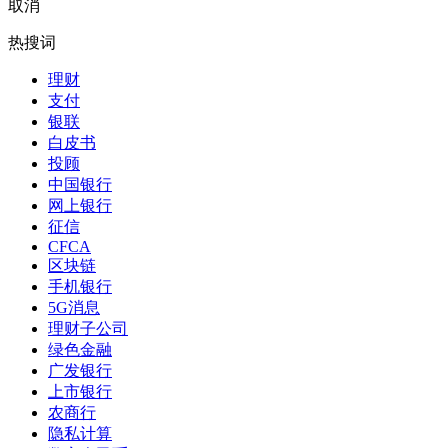
取消
热搜词
理财
支付
银联
白皮书
投顾
中国银行
网上银行
征信
CFCA
区块链
手机银行
5G消息
理财子公司
绿色金融
广发银行
上市银行
农商行
隐私计算