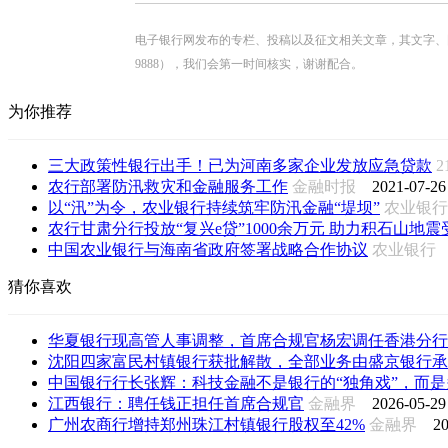
电子银行网发布的专栏、投稿以及征文相关文章，其文字、图片、视
9888），我们会第一时间核实，谢谢配合。
为你推荐
三大政策性银行出手！已为河南多家企业发放应急贷款
农行部署防汛救灾和金融服务工作
金融时报
2021-07-26
以“汛”为令，农业银行持续筑牢防汛金融“堤坝”
农业银
农行甘肃分行投放“复兴e贷”1000余万元 助力积石山地震受
中国农业银行与海南省政府签署战略合作协议
农业银
猜你喜欢
华夏银行现高管人事调整，首席合规官杨宏调任香港分行
沈阳四家富民村镇银行获批解散，全部业务由盛京银行承
中国银行行长张辉：科技金融不是银行的“独角戏”，而是多
江西银行：聘任钱正担任首席合规官
金融界
2026-05-29
广州农商行增持郑州珠江村镇银行股权至42%
金融界
20