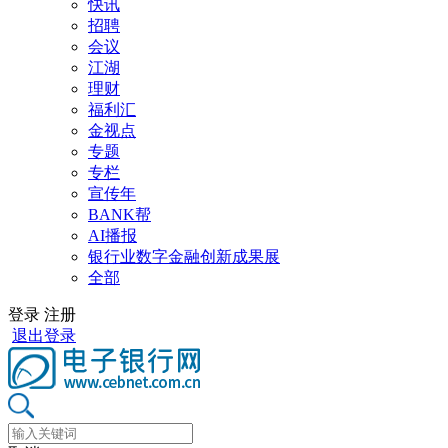
快讯
招聘
会议
江湖
理财
福利汇
金视点
专题
专栏
宣传年
BANK帮
AI播报
银行业数字金融创新成果展
全部
登录
注册
退出登录