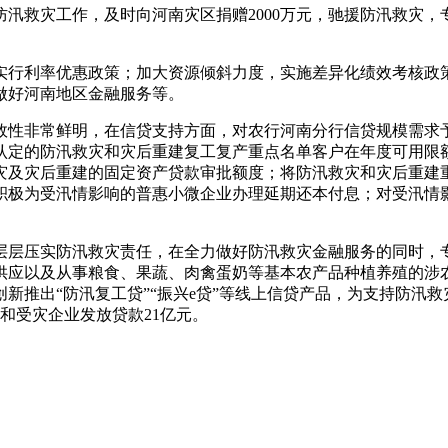
汛救灾工作，及时向河南灾区捐赠2000万元，驰援防汛救灾，
实行利率优惠政策；加大资源倾斜力度，实施差异化绩效考核政
做好河南地区金融服务等。
效性非常鲜明，在信贷支持方面，对农行河南分行信贷规模需求
认定的防汛救灾和灾后重建复工复产重点名单客户在年度可用限
灾及灾后重建的固定资产贷款审批额度；将防汛救灾和灾后重建
积极为受汛情影响的普惠小微企业办理延期还本付息；对受汛情
层层压实防汛救灾责任，在全力做好防汛救灾金融服务的同时，专
供应以及从事粮食、果蔬、肉禽蛋奶等基本农产品种植养殖的涉
新推出“防汛复工贷”“振兴e贷”等线上信贷产品，为支持防汛救
业和受灾企业发放贷款21亿元。