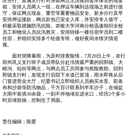
区分行、直属支行针对滞留网点无法接回金库保管的现金
箱，安排人员两人一组，在押运车辆到达现场之前进行值
守，保证网点现金、重空等重要物品安全。新乡分行及早
安排押运接款，网点款包已安全入库，并安排专人值守，
积极采取措施防汛抗险。农银大学河南分校迅速组织全校
员工和物业人员抗汛救灾，安排转移一楼住宿学员到二楼
住宿，并组织安排多个轮值专班，做好夜间水情灾情巡
视。
面对突降暴雨，为及时排查险情，7月20日上午，农行
郑州巩义支行班子成员带队分赴汛情最严重的回郭镇、大
峪沟、站街等网点，与网点员工共同参与抢险救助。回到
郭镇支行时，发现支行后院下水道已冒顶，雨水即将从后
门冒进营业大厅，纪委书记立即组织人员购买水泵、彩条
布和沙袋等防汛物品，千方百计联系到半车沙子，在倾盆
大雨中装填30余袋，一刻不停地堵在进水口，经历2个多小
时后堵前抽，控制住了局面。
责任编辑：陈爱