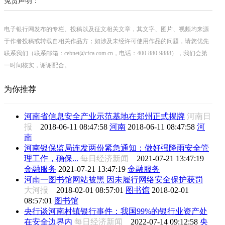
免责声明：
电子银行网发布的专栏、投稿以及征文相关文章，其文字、图片、视频均来源
于作者投稿或转载自相关作品方；如涉及未经许可使用作品的问题，请您优先
联系我们（联系邮箱：cebnet@cfca.com.cn，电话：400-880-9888），我们会第
一时间核实，谢谢配合。
为你推荐
河南省信息安全产业示范基地在郑州正式揭牌
河南日
报
2018-06-11 08:47:58
河南
2018-06-11 08:47:58
河
南
河南银保监局连发两份紧急通知：做好强降雨安全管
理工作，确保...
每日经济新闻
2021-07-21 13:47:19
金融服务
2021-07-21 13:47:19
金融服务
河南一图书馆网站被黑 因未履行网络安全保护获罚
大河报
2018-02-01 08:57:01
图书馆
2018-02-01
08:57:01
图书馆
央行谈河南村镇银行事件：我国99%的银行业资产处
在安全边界内
每日经济新闻
2022-07-14 09:12:58
央