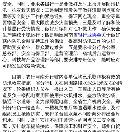
安全。同时，要求各级行一是要做好及时上报开展防汛抗
汛、抗灾救灾情况；二是制定印发关于做好汛期网点和金
库等安全防护工作的紧急通知，保证网点现金、重空等重
要物品安全，最大限度减少灾害损失；三是及时了解和统
计基层行受灾情况，做好后续针对性补救工作，确保安全
生产连续平稳运行；四是响应河南省
银行业协会
关于做好
辖内防汛金融支持工作的倡议，提高对防汛工作的认识，
帮助受灾企业、群众渡过难关；五是要求省分行办公室、
总务部、安全与保卫部、运营管理部、省域后台运营中
心、科技与产品管理部等部门要安排专班值守，随时应对
可能发生的紧急情况。
目前，农行河南分行辖内各单位均已采取积极有效的
防汛救灾措施，省分行机关在周围路段水深达1米左右的情
况下，轮番组织人员在一楼出入口、车库出入口等所有通
道及负一楼配电室周围使用抽水机排水、垒放防洪沙袋、
畅通下水道等，全力保障配电室、全省生产机房安全。郑
州分行负一楼金库、一楼机关餐厅等遭遇雨水侵袭，及时
组织员工抢险抗灾，安排多台抽水泵不间断向外排出金库
积水。同时，及时安排不能正常营业的网点员工安全撤
离，安排款车提前接款，保障员工和财产安全。郑州自贸