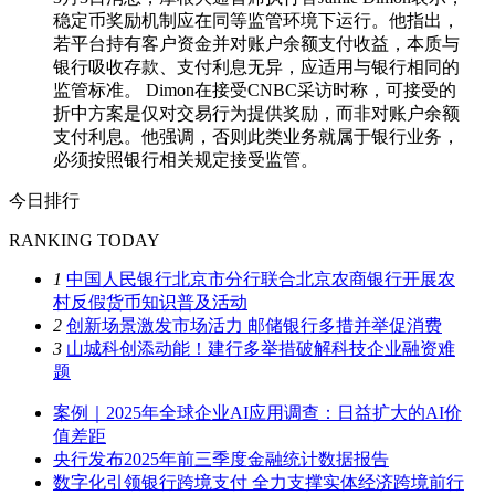
稳定币奖励机制应在同等监管环境下运行。他指出，
若平台持有客户资金并对账户余额支付收益，本质与
银行吸收存款、支付利息无异，应适用与银行相同的
监管标准。 Dimon在接受CNBC采访时称，可接受的
折中方案是仅对交易行为提供奖励，而非对账户余额
支付利息。他强调，否则此类业务就属于银行业务，
必须按照银行相关规定接受监管。
今日排行
RANKING TODAY
1
中国人民银行北京市分行联合北京农商银行开展农
村反假货币知识普及活动
2
创新场景激发市场活力 邮储银行多措并举促消费
3
山城科创添动能！建行多举措破解科技企业融资难
题
案例｜2025年全球企业AI应用调查：日益扩大的AI价
值差距
央行发布2025年前三季度金融统计数据报告
数字化引领银行跨境支付 全力支撑实体经济跨境前行