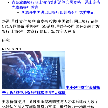
青岛农商银行获上海清算所清算会员资格，系山东省
内农商银行首家
李源任中国进出口银行四川省分行党委书记
热词
理财
支付
银联
白皮书
投顾
中国银行
网上银行
征信
CFCA
区块链
手机银行
5G消息
理财子公司
绿色金融
广发
银行
上市银行
农商行
隐私计算
数字人民币
研究
RESEARCH
中小银行数字金融报
告：近8成中小银行“非常关注”大模型
要素价值挖掘，通过组织架构调整与人才体系建设为数字
化转型的深入实施提供有力支撑，最终致力于构建开放、