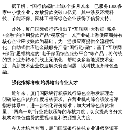
据了解，“国行信e融”上线6个多月以来，已服务1300多
家中小微企业，发放贷款突破13亿元，其中涉及环境科
技、节能环保、园林工程等绿色企业获得了信贷支持。
此外，厦门国际银行还推出了“互联网+大数据+税务
+金融”的信用贷款产品“税享贷”；以产业链上游供应商持有
核心企业应收账款为基础，为上游供应商提供全流程线上
化、自助式供应链金融服务产品“国行链e融”；基于“互联网
+保函”思维构建的“电子保函综合服务平台”等产品，将传统
的线下业务转移到线上无纸化，帮助众多新能源技术企
业、高新技术企业快速解决资金问题，以科技服务绿色金
融。
强化指标考核 培养输出专业人才
近年来，厦门国际银行积极践行绿色金融发展理念，
明确绿色信贷的年度考核要求。在营业机构综合绩效考评
指标体系中，进一步细化评价标准，加大对绿色信贷增
量、“两高一剩”行业贷款压降的考核力度，切实提高各分支
机构对绿色信贷的重视程度和资源投入力度。
在人才培养方面，厦门国际银行依托专业讲师资源开