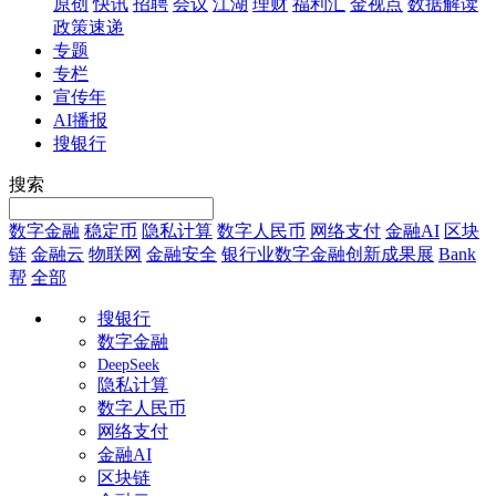
原创
快讯
招聘
会议
江湖
理财
福利汇
金视点
数据解读
政策速递
专题
专栏
宣传年
AI播报
搜银行
搜索
数字金融
稳定币
隐私计算
数字人民币
网络支付
金融AI
区块
链
金融云
物联网
金融安全
银行业数字金融创新成果展
Bank
帮
全部
搜银行
数字金融
DeepSeek
隐私计算
数字人民币
网络支付
金融AI
区块链