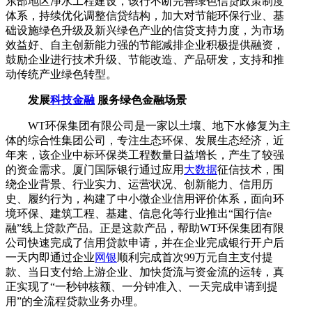
东部地区净水工程建设，该行不断完善绿色信贷政策制度
体系，持续优化调整信贷结构，加大对节能环保行业、基
础设施绿色升级及新兴绿色产业的信贷支持力度，为市场
效益好、自主创新能力强的节能减排企业积极提供融资，
鼓励企业进行技术升级、节能改造、产品研发，支持和推
动传统产业绿色转型。
发展
科技金融
服务绿色金融场景
WT环保集团有限公司是一家以土壤、地下水修复为主
体的综合性集团公司，专注生态环保、发展生态经济，近
年来，该企业中标环保类工程数量日益增长，产生了较强
的资金需求。厦门国际银行通过应用
大数据
征信技术，围
绕企业背景、行业实力、运营状况、创新能力、信用历
史、履约行为，构建了中小微企业信用评价体系，面向环
境环保、建筑工程、基建、信息化等行业推出“国行信e
融”线上贷款产品。正是这款产品，帮助WT环保集团有限
公司快速完成了信用贷款申请，并在企业完成银行开户后
一天内即通过企业
网银
顺利完成首次99万元自主支付提
款、当日支付给上游企业、加快货流与资金流的运转，真
正实现了“一秒钟核额、一分钟准入、一天完成申请到提
用”的全流程贷款业务办理。