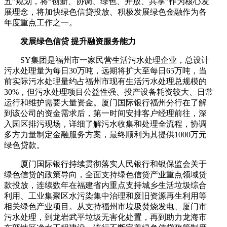
五”规划，将“创新、协调、绿色、开放、共享”作为核心发
展理念，将加快绿色信贷投放、积极发展绿色金融作为各
年度重点工作之一。
发展绿色信贷 提升融资服务能力
SY集团是福州市一家民营生活污水处理企业，总设计
污水处理量为每日30万吨，远期将扩大至每日65万吨，当
前实际污水处理量约占福州市现有生活污水处理总规模的
30%，但污水处理项目公益性强、投产设备耗资较大、日常
运行和维护需要大量资金。厦门国际银行福州分行在了解
到该公司的资金需求后，第一时间安排客户经理前往，深
入园区排污现场，详细了解污水收集和处理全流程，协调
多方力量制定金融服务方案，最终顺利为其提供1000万元
绿色贷款。
厦门国际银行持续贯彻落实人民银行和银保监会关于
绿色信贷的政策导向，全面支持绿色信贷产业重点领域贷
款投放，连续数年在福建省内重点支持城乡生活垃圾综合
利用、工业集聚区水污染集中治理和废旧资源再生利用等
相关绿色产业项目。从支持福州市垃圾焚烧发电、厦门市
污水处理，到龙岩武平垃圾无害化处置，再到助力龙海市