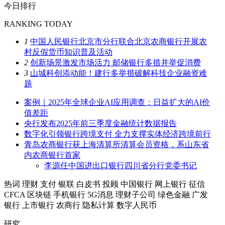
今日排行
RANKING TODAY
1
中国人民银行北京市分行联合北京农商银行开展农
村反假货币知识普及活动
2
创新场景激发市场活力 邮储银行多措并举促消费
3
山城科创添动能！建行多举措破解科技企业融资难
题
案例｜2025年全球企业AI应用调查：日益扩大的AI价
值差距
央行发布2025年前三季度金融统计数据报告
数字化引领银行跨境支付 全力支撑实体经济跨境前行
青岛农商银行获上海清算所清算会员资格，系山东省
内农商银行首家
李源任中国进出口银行四川省分行党委书记
热词
理财
支付
银联
白皮书
投顾
中国银行
网上银行
征信
CFCA
区块链
手机银行
5G消息
理财子公司
绿色金融
广发
银行
上市银行
农商行
隐私计算
数字人民币
研究