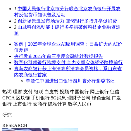
1
中国人民银行北京市分行联合北京农商银行开展农
村反假货币知识普及活动
2
创新场景激发市场活力 邮储银行多措并举促消费
3
山城科创添动能！建行多举措破解科技企业融资难
题
案例｜2025年全球企业AI应用调查：日益扩大的AI价
值差距
央行发布2025年前三季度金融统计数据报告
数字化引领银行跨境支付 全力支撑实体经济跨境前行
青岛农商银行获上海清算所清算会员资格，系山东省
内农商银行首家
李源任中国进出口银行四川省分行党委书记
热词
理财
支付
银联
白皮书
投顾
中国银行
网上银行
征信
CFCA
区块链
手机银行
5G消息
理财子公司
绿色金融
广发
银行
上市银行
农商行
隐私计算
数字人民币
研究
RESEARCH