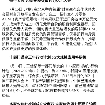
招行零售AUM规模突破10万亿元大关
7月15日，招行在北京举办首届“财富生态合作伙伴大
会暨财富开放平台发布会”，会上，招行宣布其零售
AUM（资产管理规模）时点规模已于近日突破10万亿元大
关，成为率先站上10万亿元新台阶的股份制商业银行。招
行相关负责人表示，“面对庞大且迅速增长的客群和AUM，
以及客户越来越多元化的财富管理需求，仅靠招行自身提
供服务显然不够。我们希望能与合作伙伴形成合力，推动
招行大财富管理向数字化、平台化、生态化迈进，为超1.6
亿客户提供更好的投资体验。”
十部门谋定三年行动计划 5G大规模应用将扬帆
7月13日，工信部等十部门印发的《5G应用“扬帆”行动
计划（2021-2023年）》提出，到2023年，我国5G应用发展
水平显著提升，综合实力持续增强。在13日举行的2021中
国互联网大会上，工信部副部长刘烈宏称，中国已建成全
球最大光纤网络、4G和5G独立组网网络；目前已建成5G基
站91.6万个，占全球70%；5G连接数超过3.65亿，占全球
80%。
多家农信社改制成立农商行 专家建议四方面提升治理