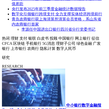
值差距
央行发布2025年前三季度金融统计数据报告
数字化引领银行跨境支付 全力支撑实体经济跨境前行
青岛农商银行获上海清算所清算会员资格，系山东省
内农商银行首家
李源任中国进出口银行四川省分行党委书记
热词
理财
支付
银联
白皮书
投顾
中国银行
网上银行
征信
CFCA
区块链
手机银行
5G消息
理财子公司
绿色金融
广发
银行
上市银行
农商行
隐私计算
数字人民币
研究
RESEARCH
中小银行数字金融报