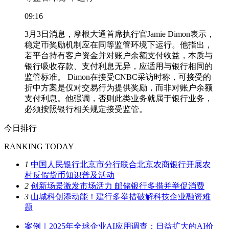
09:16
3月3日消息，摩根大通首席执行官Jamie Dimon表示，
稳定币奖励机制应在同等监管环境下运行。他指出，
若平台持有客户资金并对账户余额支付收益，本质与
银行吸收存款、支付利息无异，应适用与银行相同的
监管标准。 Dimon在接受CNBC采访时称，可接受的
折中方案是仅对交易行为提供奖励，而非对账户余额
支付利息。他强调，否则此类业务就属于银行业务，
必须按照银行相关规定接受监管。
今日排行
RANKING TODAY
1
中国人民银行北京市分行联合北京农商银行开展农
村反假货币知识普及活动
2
创新场景激发市场活力 邮储银行多措并举促消费
3
山城科创添动能！建行多举措破解科技企业融资难
题
案例｜2025年全球企业AI应用调查：日益扩大的AI价