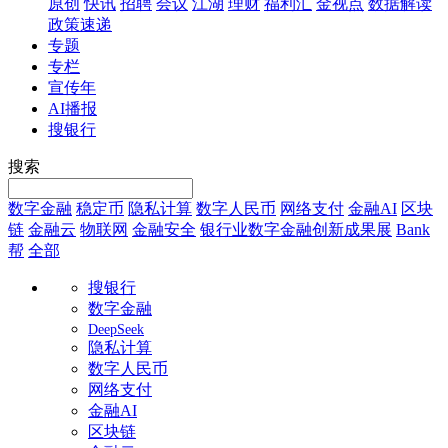
原创
快讯
招聘
会议
江湖
理财
福利汇
金视点
数据解读
政策速递
专题
专栏
宣传年
AI播报
搜银行
搜索
数字金融
稳定币
隐私计算
数字人民币
网络支付
金融AI
区块
链
金融云
物联网
金融安全
银行业数字金融创新成果展
Bank
帮
全部
搜银行
数字金融
DeepSeek
隐私计算
数字人民币
网络支付
金融AI
区块链