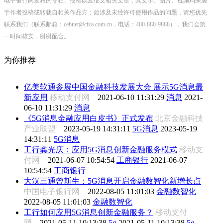
电子银行网发布的专栏、投稿以及征文相关文章，其文字、图片、视频均来源
于作者投稿或转载自相关作品方；如涉及未经许可使用作品的问题，请您优先
联系我们（联系邮箱：cebnet@cfca.com.cn，电话：400-880-9888），我们会第
一时间核实，谢谢配合。
为你推荐
亿美软通参展中国金融科技发展大会 展示5G消息最
新应用
移动支付网
2021-06-10 11:31:29
消息
2021-
06-10 11:31:29
消息
《5G消息金融应用白皮书》正式发布
北京金融科技
产业联盟
2023-05-19 14:31:11
5G消息
2023-05-19
14:31:11
5G消息
工行龚光庆：应用5G消息创新金融服务模式
移动支
付网
2021-06-07 10:54:54
工商银行
2021-06-07
10:54:54
工商银行
大汉三通曾斯生：5G消息开启金融数智化新增长点
中国电子银行网
2022-08-05 11:01:03
金融数智化
2022-08-05 11:01:03
金融数智化
工行如何应用5G消息创新金融服务？
移动支付
网
2021-05-11 10:13:38
5g
2021-05-11 10:13:38
5g