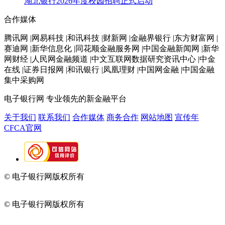
湖北银行2026年度校园招聘正式启动
合作媒体
腾讯网 |网易科技 |和讯科技 |财新网 |金融界银行 |东方财富网 |
赛迪网 |新华信息化 |同花顺金融服务网 |中国金融新闻网 |新华
网财经 |人民网金融频道 |中文互联网数据研究资讯中心 |中金
在线 |证券日报网 |和讯银行 |凤凰理财 |中国网金融 |中国金融
集中采购网
电子银行网
专业领先的新金融平台
关于我们
联系我们
合作媒体
商务合作
网站地图
宣传年
CFCA官网
© 电子银行网版权所有
京ICP备05045998号-2
京公网安备
11010202009082
© 电子银行网版权所有
京ICP备05045998号-2
京公网安备
11010202009082