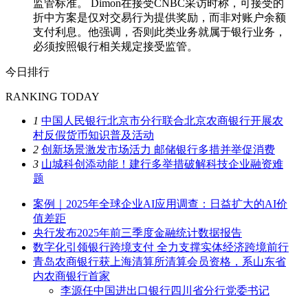
监管标准。 Dimon在接受CNBC采访时称，可接受的
折中方案是仅对交易行为提供奖励，而非对账户余额
支付利息。他强调，否则此类业务就属于银行业务，
必须按照银行相关规定接受监管。
今日排行
RANKING TODAY
1
中国人民银行北京市分行联合北京农商银行开展农
村反假货币知识普及活动
2
创新场景激发市场活力 邮储银行多措并举促消费
3
山城科创添动能！建行多举措破解科技企业融资难
题
案例｜2025年全球企业AI应用调查：日益扩大的AI价
值差距
央行发布2025年前三季度金融统计数据报告
数字化引领银行跨境支付 全力支撑实体经济跨境前行
青岛农商银行获上海清算所清算会员资格，系山东省
内农商银行首家
李源任中国进出口银行四川省分行党委书记