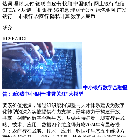
热词
理财
支付
银联
白皮书
投顾
中国银行
网上银行
征信
CFCA
区块链
手机银行
5G消息
理财子公司
绿色金融
广发
银行
上市银行
农商行
隐私计算
数字人民币
研究
RESEARCH
中小银行数字金融报
告：近8成中小银行“非常关注”大模型
要素价值挖掘，通过组织架构调整与人才体系建设为数字
化转型的深入实施提供有力支撑，最终致力于构建开放、
共享、创新的数字金融生态。从结构特征看，城商行在战
略、技术、应用、数据四个维度得分较2024年有显著提
升；农商行在战略、技术、应用、数据和生态五个维度方