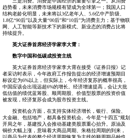
三是消费。消费是中国经济的重要引擎之一。从消费
趋势看，未来消费市场规模有望成为全球第一；我国人口
结构老龄化明显，未来将以3亿老年人、5.6亿中产阶级、
1.8亿“90后”以及大量“00后”和“10后”为消费主力；基于物联
网、人工智能等新技术下的新模式、新业态的消费占比将
持续提升。
英大证券首席经济学家李大霄：
数字中国和低碳成投资主线
英大证券首席经济学家李大霄在接受《证券日报》记
者采访时表示，今年政府工作报告提出的经济增速预期目
标设定为6%以上，但实际上，今年经济复苏的概率很高，
中国应该会出现远超6%的增长。经济增速提高，会让大批
低估值的绩优蓝筹股、顺周期股、价值型股票的投资价值
被发现，经济复苏会成为股市投资主线。
投资机会方面，在支持实体经济增长，银行、保险、
大金融、包括地产，都具备投资机会。今年是“十四五”规划
开局之年，基建投入会推动基建类股票重心抬升。原油及
铜价大幅上涨，意味着大商品周期、朱格拉周期的到来，
以商品为代表的整个经济周期恢复为主线的顺周期品种也