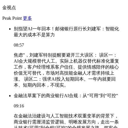
金视点
Peak Point
更多
别指望AI一年回本！邮储银行原行长刘建军：智能化
最大的成本不是算力
08:57
焦虑”，刘建军特别提醒要避开三大误区： 误区一：
AI会大规模替代人工。实际上机器仅替代标准化重复
工作，客户经理维系客户信任、提供情感陪伴的核心
价值无可替代，市场对高技能金融人才需求持续上
涨。 误区二：强求AI投入短期回本。一年内就要回
本、短期内回本，不现实。
金融法草案下的商业银行AI合规：从“可用”到“可控”
09:16
在金融法治建设与人工智能技术双重变革的背景下，
商业银行需厘清监管逻辑、明晰发展方向，走出一条
从技术“可用”到全程“可控”的合规发展之路，筑牢金