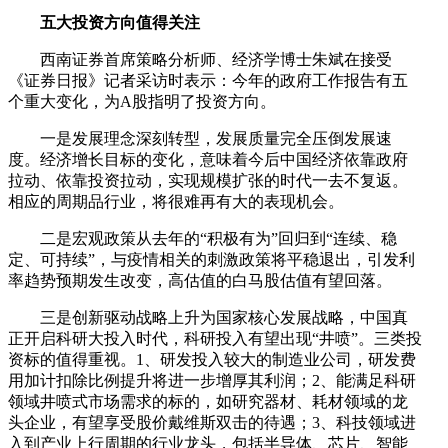
五大投资方向值得关注
西南证券首席策略分析师、经济学博士朱斌在接受
《证券日报》记者采访时表示：今年的政府工作报告有五
个重大变化，为A股指明了投资方向。
一是发展理念深刻转型，发展质量完全压倒发展速
度。经济增长目标的变化，意味着今后中国经济依靠政府
拉动、依靠投资拉动，实现规模扩张的时代一去不复返。
相应的周期品行业，将很难再有大的表现机会。
二是宏观政策从去年的“积极有为”回归到“连续、稳
定、可持续”，与疫情相关的刺激政策将平稳退出，引发利
率趋势预期发生改变，高估值的白马股估值有望回落。
三是创新驱动战略上升为国家核心发展战略，中国真
正开启科研大投入时代，科研投入有望出现“井喷”。三类投
资标的值得重视。1、研发投入较大的制造业公司，研发费
用加计扣除比例提升将进一步增厚其利润；2、能满足科研
领域井喷式市场需求的标的，如研究器材、耗材领域的龙
头企业，有望享受股价戴维斯双击的待遇；3、科技领域进
入到产业上行周期的行业龙头，包括半导体、芯片、智能