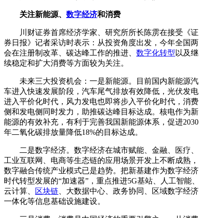
关注新能源、
数字经济
和消费
川财证券首席经济学家、研究所所长陈雳在接受《证
券日报》记者采访时表示：从投资角度出发，今年全国两
会在注册制改革、碳达峰工作的推进、
数字化转型
以及继
续稳定和扩大消费等方面较为关注。
未来三大投资机会：一是新能源。目前国内新能源汽
车进入快速发展阶段，汽车尾气排放有效降低，光伏发电
进入平价化时代，风力发电也即将步入平价化时代，消费
侧和发电侧同时发力，助推碳达峰目标达成。核电作为新
能源的有效补充，有利于完善我国新能源体系，促进2030
年二氧化碳排放量降低18%的目标达成。
二是数字经济。数字经济在城市赋能、金融、医疗、
工业互联网、电商等生态链的应用场景开发上不断成熟，
数字融合传统产业模式已是趋势。把新基建作为数字经济
时代转型发展的“加速器”，重点推进5G基站、人工智能、
云计算、
区块链
、大数据中心、政务协同、区域数字经济
一体化等信息基础设施建设。