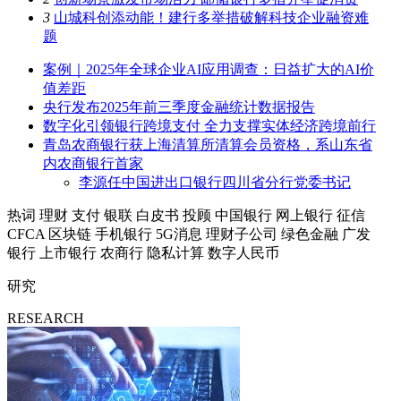
3
山城科创添动能！建行多举措破解科技企业融资难
题
案例｜2025年全球企业AI应用调查：日益扩大的AI价
值差距
央行发布2025年前三季度金融统计数据报告
数字化引领银行跨境支付 全力支撑实体经济跨境前行
青岛农商银行获上海清算所清算会员资格，系山东省
内农商银行首家
李源任中国进出口银行四川省分行党委书记
热词
理财
支付
银联
白皮书
投顾
中国银行
网上银行
征信
CFCA
区块链
手机银行
5G消息
理财子公司
绿色金融
广发
银行
上市银行
农商行
隐私计算
数字人民币
研究
RESEARCH