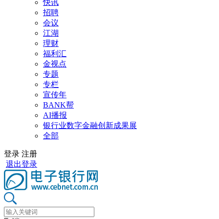
快讯
招聘
会议
江湖
理财
福利汇
金视点
专题
专栏
宣传年
BANK帮
AI播报
银行业数字金融创新成果展
全部
登录
注册
退出登录