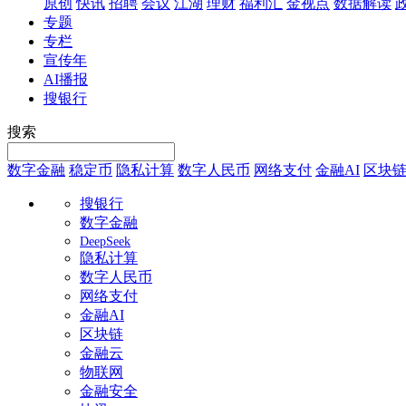
原创
快讯
招聘
会议
江湖
理财
福利汇
金视点
数据解读
专题
专栏
宣传年
AI播报
搜银行
搜索
数字金融
稳定币
隐私计算
数字人民币
网络支付
金融AI
区块
搜银行
数字金融
DeepSeek
隐私计算
数字人民币
网络支付
金融AI
区块链
金融云
物联网
金融安全