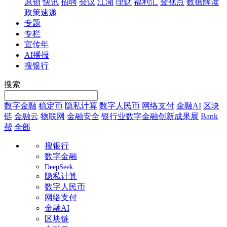
原创
快讯
招聘
会议
江湖
理财
福利汇
金视点
数据解读
政策速递
专题
专栏
宣传年
AI播报
搜银行
搜索
数字金融
稳定币
隐私计算
数字人民币
网络支付
金融AI
区块
链
金融云
物联网
金融安全
银行业数字金融创新成果展
Bank
帮
全部
搜银行
数字金融
DeepSeek
隐私计算
数字人民币
网络支付
金融AI
区块链