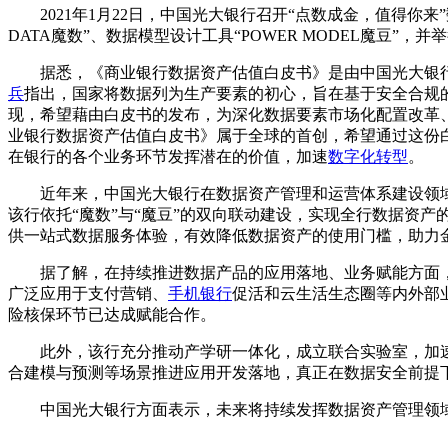
2021年1月22日，中国光大银行召开“点数成金，值得
DATA魔数”、数据模型设计工具“POWER MODEL魔豆
据悉，《商业银行数据资产估值白皮书》是由中国光大银
兵
指出，国家将数据列为生产要素的初心，旨在基于安全合规
现，希望藉由白皮书的发布，为深化数据要素市场化配置改革、
业银行数据资产估值白皮书》属于全球的首创，希望通过这份
在银行的各个业务环节发挥潜在的价值，加速
数字化转型
。
近年来，中国光大银行在数据资产管理和运营体系建设领域深耕，
该行依托“魔数”与“魔豆”的双向联动建设，实现全行数据资
供一站式数据服务体验，有效降低数据资产的使用门槛，助力
据了解，在持续推进数据产品的应用落地、业务赋能方面
广泛应用于支付营销、
手机银行
促活和云生活生态圈等内外部
险核保环节已达成赋能合作。
此外，该行充分推动产学研一体化，成立联合实验室，加
合建模与预测等场景推进应用开发落地，真正在数据安全前提
中国光大银行方面表示，未来将持续发挥数据资产管理领