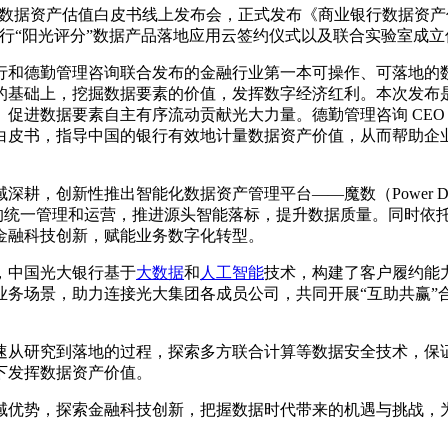
你来”数据资产估值白皮书线上发布会，正式发布《商业银行数据资产
”，并举行“阳光评分”数据产品落地应用云签约仪式以及联合实验室
行和德勤管理咨询联合发布的金融行业第一本可操作、可落地的
的基础上，挖掘数据要素的价值，发挥数字经济红利。本次发布
促进数据要素自主有序流动贡献光大力量。德勤管理咨询 CEO
白皮书，指导中国的银行有效地计量数据资产价值，从而帮助企
创新性推出智能化数据资产管理平台——魔数（Power Data）
产的统一管理和运营，推进源头智能落标，提升数据质量。同时依
金融科技创新，赋能业务数字化转型。
，中国光大银行基于
大数据
和
人工智能
技术，构建了客户履约能
业务场景，助力连接光大集团各成员公司，共同开展“互助共赢”
速从研究到落地的过程，探索多方联合计算等数据安全技术，保
下发挥数据资产价值。
域优势，探索金融科技创新，把握数据时代带来的机遇与挑战，