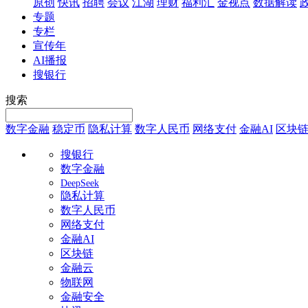
原创
快讯
招聘
会议
江湖
理财
福利汇
金视点
数据解读
专题
专栏
宣传年
AI播报
搜银行
搜索
数字金融
稳定币
隐私计算
数字人民币
网络支付
金融AI
区块
搜银行
数字金融
DeepSeek
隐私计算
数字人民币
网络支付
金融AI
区块链
金融云
物联网
金融安全