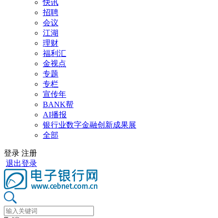
快讯
招聘
会议
江湖
理财
福利汇
金视点
专题
专栏
宣传年
BANK帮
AI播报
银行业数字金融创新成果展
全部
登录
注册
退出登录