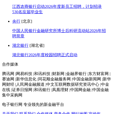
江西农商银行启动2026年度新员工招聘，计划招录
530名应届毕业生
央行
[北京]
中国人民银行金融研究所博士后科研流动站2026年招
聘简章
湖北银行
[湖北省]
湖北银行2026年度校园招聘正式启动
合作媒体
腾讯网 |网易科技 |和讯科技 |财新网 |金融界银行 |东方财富网 |
赛迪网 |新华信息化 |同花顺金融服务网 |中国金融新闻网 |新华
网财经 |人民网金融频道 |中文互联网数据研究资讯中心 |中金
在线 |证券日报网 |和讯银行 |凤凰理财 |中国网金融 |中国金融
集中采购网
电子银行网
专业领先的新金融平台
关于我们
联系我们
合作媒体
商务合作
网站地图
宣传年