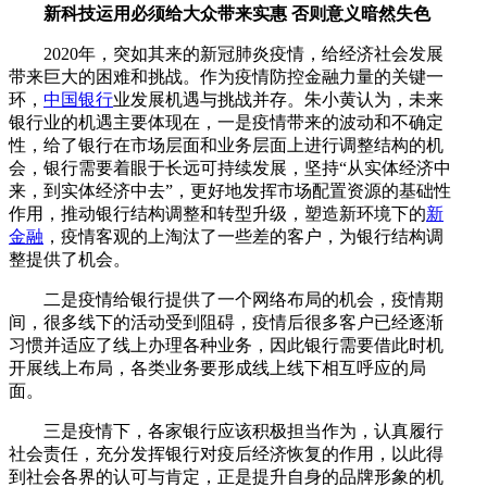
新科技运用必须给大众带来实惠 否则意义暗然失色
2020年，突如其来的新冠肺炎疫情，给经济社会发展
带来巨大的困难和挑战。作为疫情防控金融力量的关键一
环，
中国银行
业发展机遇与挑战并存。朱小黄认为，未来
银行业的机遇主要体现在，一是疫情带来的波动和不确定
性，给了银行在市场层面和业务层面上进行调整结构的机
会，银行需要着眼于长远可持续发展，坚持“从实体经济中
来，到实体经济中去”，更好地发挥市场配置资源的基础性
作用，推动银行结构调整和转型升级，塑造新环境下的
新
金融
，疫情客观的上淘汰了一些差的客户，为银行结构调
整提供了机会。
二是疫情给银行提供了一个网络布局的机会，疫情期
间，很多线下的活动受到阻碍，疫情后很多客户已经逐渐
习惯并适应了线上办理各种业务，因此银行需要借此时机
开展线上布局，各类业务要形成线上线下相互呼应的局
面。
三是疫情下，各家银行应该积极担当作为，认真履行
社会责任，充分发挥银行对疫后经济恢复的作用，以此得
到社会各界的认可与肯定，正是提升自身的品牌形象的机