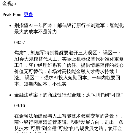
金视点
Peak Point
更多
别指望AI一年回本！邮储银行原行长刘建军：智能化
最大的成本不是算力
08:57
焦虑”，刘建军特别提醒要避开三大误区： 误区一：
AI会大规模替代人工。实际上机器仅替代标准化重复
工作，客户经理维系客户信任、提供情感陪伴的核心
价值无可替代，市场对高技能金融人才需求持续上
涨。 误区二：强求AI投入短期回本。一年内就要回
本、短期内回本，不现实。
金融法草案下的商业银行AI合规：从“可用”到“可控”
09:16
在金融法治建设与人工智能技术双重变革的背景下，
商业银行需厘清监管逻辑、明晰发展方向，走出一条
从技术“可用”到全程“可控”的合规发展之路，筑牢金