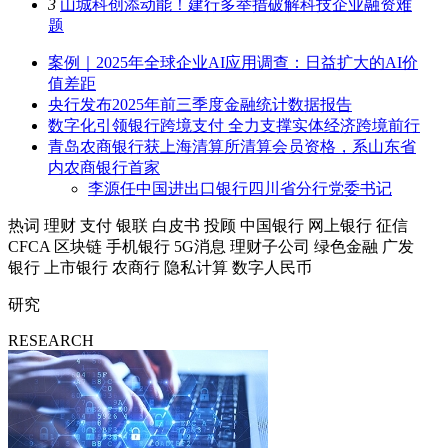
3
山城科创添动能！建行多举措破解科技企业融资难
题
案例｜2025年全球企业AI应用调查：日益扩大的AI价
值差距
央行发布2025年前三季度金融统计数据报告
数字化引领银行跨境支付 全力支撑实体经济跨境前行
青岛农商银行获上海清算所清算会员资格，系山东省
内农商银行首家
李源任中国进出口银行四川省分行党委书记
热词
理财
支付
银联
白皮书
投顾
中国银行
网上银行
征信
CFCA
区块链
手机银行
5G消息
理财子公司
绿色金融
广发
银行
上市银行
农商行
隐私计算
数字人民币
研究
RESEARCH