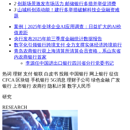
2
创新场景激发市场活力 邮储银行多措并举促消费
3
山城科创添动能！建行多举措破解科技企业融资难
题
案例｜2025年全球企业AI应用调查：日益扩大的AI价
值差距
央行发布2025年前三季度金融统计数据报告
数字化引领银行跨境支付 全力支撑实体经济跨境前行
青岛农商银行获上海清算所清算会员资格，系山东省
内农商银行首家
李源任中国进出口银行四川省分行党委书记
热词
理财
支付
银联
白皮书
投顾
中国银行
网上银行
征信
CFCA
区块链
手机银行
5G消息
理财子公司
绿色金融
广发
银行
上市银行
农商行
隐私计算
数字人民币
研究
RESEARCH