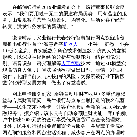
在邮储银行的2019业绩发布会上，该行董事长张金良
表示：“我们要用独一无二的渠道布局优势，用有温度的服
务，由常规客户营销向场景化、均等化、生活化客户经营
转变，激发业务发展的新动能。”
疫情时期，兴业银行长春分行智慧银行网点旗舰店创
新推出银行业首个“智慧数字
机器人
——小兴”，据悉，小兴
1.0版以全息、真实感数字角色技术创造数字仿真人的虚拟
形象，以深度神经网络的分析与预测能力，结合图像识
别、语音识别、语义理解等
人工智能
技术，通过3D模型实
现高仿真人像，用算法驱动模型做出口型、表情、对话和
动作，化解当前人与人接触的风险，为探索银行业下阶段
数字化转型发展方向，做出了有益尝试。
网上申卡服务到家+余额自动理财有收益+多重优惠权
益与专属财富顾问，民生银行与京东金融打造的联名储蓄
卡——民生京东小金卡，让客户体验到全新的“互联网式金
融服务”。据介绍，该卡具有自动余额理财功能，客户的账
户中超出2000元的资金可享受低风险货币基金余额理财。
此外，民生银行提供免费邮寄卡片服务，并配套了专属的
网点预约服务和网点激活流程，减少客户在网点的办理时