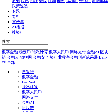
原创
快讯
招聘
会议
江湖
理财
福利汇
金视点
数据解读
政策速递
专题
专栏
宣传年
AI播报
搜银行
搜索
数字金融
稳定币
隐私计算
数字人民币
网络支付
金融AI
区块
链
金融云
物联网
金融安全
银行业数字金融创新成果展
Bank
帮
全部
搜银行
数字金融
DeepSeek
隐私计算
数字人民币
网络支付
金融AI
区块链