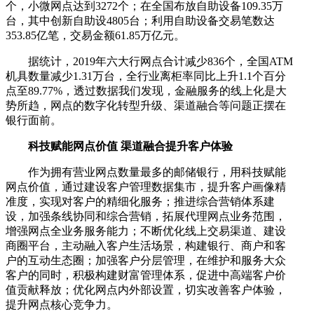
个，小微网点达到3272个；在全国布放自助设备109.35万
台，其中创新自助设4805台；利用自助设备交易笔数达
353.85亿笔，交易金额61.85万亿元。
据统计，2019年六大行网点合计减少836个，全国ATM
机具数量减少1.31万台，全行业离柜率同比上升1.1个百分
点至89.77%，透过数据我们发现，金融服务的线上化是大
势所趋，网点的数字化转型升级、渠道融合等问题正摆在
银行面前。
科技赋能网点价值 渠道融合提升客户体验
作为拥有营业网点数量最多的邮储银行，用科技赋能
网点价值，通过建设客户管理数据集市，提升客户画像精
准度，实现对客户的精细化服务；推进综合营销体系建
设，加强条线协同和综合营销，拓展代理网点业务范围，
增强网点全业务服务能力；不断优化线上交易渠道、建设
商圈平台，主动融入客户生活场景，构建银行、商户和客
户的互动生态圈；加强客户分层管理，在维护和服务大众
客户的同时，积极构建财富管理体系，促进中高端客户价
值贡献释放；优化网点内外部设置，切实改善客户体验，
提升网点核心竞争力。