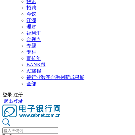
快讯
招聘
会议
江湖
理财
福利汇
金视点
专题
专栏
宣传年
BANK帮
AI播报
银行业数字金融创新成果展
全部
登录
注册
退出登录