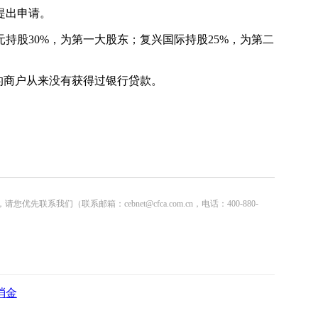
提出申请。
元持股30%，为第一大股东；复兴国际持股25%，为第二
%的商户从来没有获得过银行贷款。
联系邮箱：cebnet@cfca.com.cn，电话：400-880-
消金