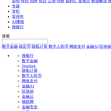
原创
快讯
招聘
会议
江湖
理财
福利汇
金视点
数据解读
专题
专栏
宣传年
AI播报
搜银行
搜索
数字金融
稳定币
隐私计算
数字人民币
网络支付
金融AI
区块
搜银行
数字金融
DeepSeek
隐私计算
数字人民币
网络支付
金融AI
区块链
金融云
物联网
金融安全