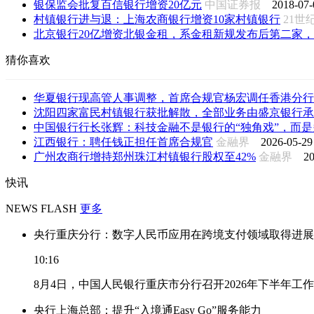
银保监会批复百信银行增资20亿元
中国证券报
2018-07-
村镇银行进与退：上海农商银行增资10家村镇银行
21
北京银行20亿增资北银金租，系金租新规发布后第二家，年
猜你喜欢
华夏银行现高管人事调整，首席合规官杨宏调任香港分行
沈阳四家富民村镇银行获批解散，全部业务由盛京银行承
中国银行行长张辉：科技金融不是银行的“独角戏”，而是多
江西银行：聘任钱正担任首席合规官
金融界
2026-05-29
广州农商行增持郑州珠江村镇银行股权至42%
金融界
20
快讯
NEWS FLASH
更多
央行重庆分行：数字人民币应用在跨境支付领域取得进展
10:16
8月4日，中国人民银行重庆市分行召开2026年下半年
央行上海总部：提升“入境通Easy Go”服务能力