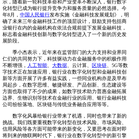
示，随着新一轮科技革命和产业变革不断深入，银行数字
化转型已成为银行提升竞争力和服务质量的必然选择。今
年8月，
中国人民银行
发布实施《金融科技发展规划》，明
确了未来三年金融科技工作的顶层设计，鼓励支持包括商
业银行在内的金融机构在依法合规前提下发展金融科技，
标志着金融科技创新与数字化转型进入了一个新的历史发
展阶段。
季小杰表示，近年来在监管部门的大力支持和业界同
仁们的共同努力下，科技驱动力在金融服务中的积极作用
不断增强，
人工智能
、
大数据
、云计算、
区块链
、5G等数
字技术正在加速应用，银行业在数字化转型和金融科技创
新等方面开展了许多有益实践，一些同业机构亦是及早布
局起步，在数字思维、敏捷研发、产品创新、生态建设等
方面也取得了不少的成果，如数字技术助力普惠金融拓展
边界、生物识别等技术在金融行业的应用、银行金融科技
公司纷纷落地、区块链与传统业务融合应用等等。
数字化风暴给银行业带来了机遇，同时也带来了新的
挑战。我们既要重视数字化转型在技术风险、市场风险、
信用风险等各方面可能带来的新变化，又要思考在面对即
将到来的物联网时代下，银行业在数字化转型中的新引擎