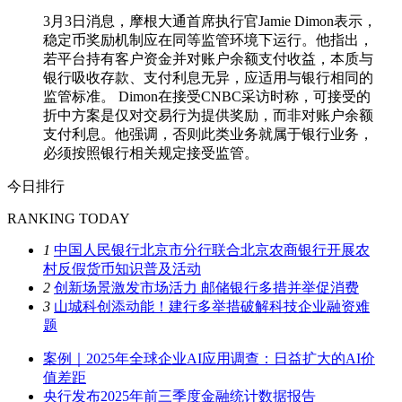
3月3日消息，摩根大通首席执行官Jamie Dimon表示，
稳定币奖励机制应在同等监管环境下运行。他指出，
若平台持有客户资金并对账户余额支付收益，本质与
银行吸收存款、支付利息无异，应适用与银行相同的
监管标准。 Dimon在接受CNBC采访时称，可接受的
折中方案是仅对交易行为提供奖励，而非对账户余额
支付利息。他强调，否则此类业务就属于银行业务，
必须按照银行相关规定接受监管。
今日排行
RANKING TODAY
1
中国人民银行北京市分行联合北京农商银行开展农
村反假货币知识普及活动
2
创新场景激发市场活力 邮储银行多措并举促消费
3
山城科创添动能！建行多举措破解科技企业融资难
题
案例｜2025年全球企业AI应用调查：日益扩大的AI价
值差距
央行发布2025年前三季度金融统计数据报告