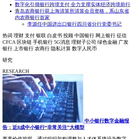
数字化引领银行跨境支付 全力支撑实体经济跨境前行
青岛农商银行获上海清算所清算会员资格，系山东省
内农商银行首家
李源任中国进出口银行四川省分行党委书记
热词
理财
支付
银联
白皮书
投顾
中国银行
网上银行
征信
CFCA
区块链
手机银行
5G消息
理财子公司
绿色金融
广发
银行
上市银行
农商行
隐私计算
数字人民币
研究
RESEARCH
中小银行数字金融报
告：近8成中小银行“非常关注”大模型
要素价值挖掘，通过组织架构调整与人才体系建设为数字