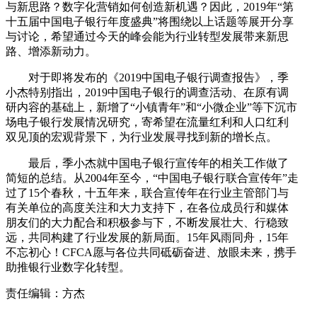
与新思路？数字化营销如何创造新机遇？因此，2019年“第
十五届中国电子银行年度盛典”将围绕以上话题等展开分享
与讨论，希望通过今天的峰会能为行业转型发展带来新思
路、增添新动力。
对于即将发布的《2019中国电子银行调查报告》，季
小杰特别指出，2019中国电子银行的调查活动、在原有调
研内容的基础上，新增了“小镇青年”和“小微企业”等下沉市
场电子银行发展情况研究，寄希望在流量红利和人口红利
双见顶的宏观背景下，为行业发展寻找到新的增长点。
最后，季小杰就中国电子银行宣传年的相关工作做了
简短的总结。从2004年至今，“中国电子银行联合宣传年”走
过了15个春秋，十五年来，联合宣传年在行业主管部门与
有关单位的高度关注和大力支持下，在各位成员行和媒体
朋友们的大力配合和积极参与下，不断发展壮大、行稳致
远，共同构建了行业发展的新局面。15年风雨同舟，15年
不忘初心！CFCA愿与各位共同砥砺奋进、放眼未来，携手
助推银行业数字化转型。
责任编辑：方杰