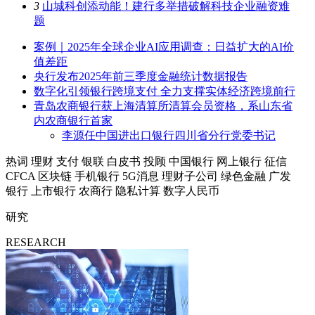
3
山城科创添动能！建行多举措破解科技企业融资难
题
案例｜2025年全球企业AI应用调查：日益扩大的AI价
值差距
央行发布2025年前三季度金融统计数据报告
数字化引领银行跨境支付 全力支撑实体经济跨境前行
青岛农商银行获上海清算所清算会员资格，系山东省
内农商银行首家
李源任中国进出口银行四川省分行党委书记
热词
理财
支付
银联
白皮书
投顾
中国银行
网上银行
征信
CFCA
区块链
手机银行
5G消息
理财子公司
绿色金融
广发
银行
上市银行
农商行
隐私计算
数字人民币
研究
RESEARCH