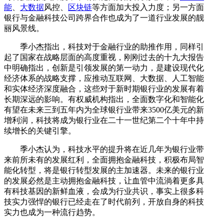
能
、
大数据
风控、
区块链
等方面加大投入力度；另一方面
银行与金融科技公司跨界合作也成为了一道行业发展的靓
丽风景线。
季小杰指出，科技对于金融行业的助推作用，同样引
起了国家在战略层面的高度重视，刚刚过去的十九大报告
中明确指出，创新是引领发展的第一动力，是建设现代化
经济体系的战略支撑，应推动互联网、大数据、人工智能
和实体经济深度融合，这些对于新时期银行业的发展有着
长期深远的影响。有权威机构指出，全面数字化和智能化
有望在未来三到五年内为全球银行业带来3500亿美元的新
增利润，科技将成为银行业在二十一世纪第二个十年中持
续增长的关键引擎。
季小杰认为，科技水平的提升将在近几年为银行业带
来前所未有的发展红利，全面拥抱金融科技，积极布局智
能化转型，将是银行转型发展的主加速器。未来的银行业
的发展必然是主动拥抱金融科技，让血管中流淌着更多具
有科技基因的新鲜血液，会成为行业共识，事实上很多科
技实力强悍的银行已经走在了时代前列，开放自身的科技
实力也成为一种流行趋势。