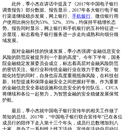
此外，季小杰在讲话中提及了《2017年中国电子银行
调查报告》部分数据。报告显示，2017年各大银行电子银
行渠道继续稳步发展，网上银行、
手机银行
、微信银行用
户使用比例分别为53%、52%、35%，均保持平稳增长态
势。报告同时显示，网上银行和手机银行的互补特征进一
步显现，标志着电子银行服务进一步走向成熟和向细分领
域发展。
面对金融科技的快速发展，季小杰强调“金融信息安全
风险的防范应被提升到一个新的高度”。今年下半年，国务
院金融稳定发展委员会成立，标志着高层对金融风险防范
的密切关注。银行业和传统金融行业在致力于数字化、智
能化转型的同时，自身也应高度重视抵御风险，在科技创
新、转型提速和保障金融安全之间把握好平衡。作为重要
的金融信息安全基础设施和信息安全的专控队伍， CFCA
将继续和各位一起努力，为智慧金融的安全稳健发展保驾
护航。
最后，季小杰就中国电子银行宣传年的相关工作做了
简短的总结。2017年，“中国电子银行联合宣传年”已在各位
成员行的陪伴下走入第十三个年头，成员行总数增加到八
十家，举办了一系列线上线下活动。宣传年活动自启动以