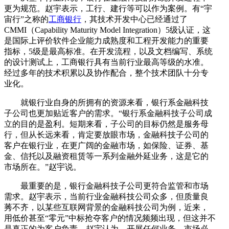
更为规范。赵宇表示，工行、建行等可以作为案例。有“宇
宙行”之称的
工商银行
，其技术开发中心已经通过了
CMMI（Capability Maturity Model Integration）5级认证，这
是国际上评价软件企业能力成熟度和工程开发能力的重要
指标，5级是最高标准。在开发流程，以及文档编写、系统
的设计测试上，工商银行具有当前行业最高等级的水准。
经过多年的技术积累以及协作配合，整个技术团队十分专
业化。
就银行业自身的所拥有的资源来看，银行系金融科技
子公司也更加贴近客户的需求。“银行系金融科技子公司成
立的目的是盈利。短期来看，子公司的目标仍然是服务母
行，但从长远来看，肯定要放眼市场，金融科技子公司的
客户在银行业，在更广阔的金融市场，如保险、证券、基
金、信托以及融资租赁等一系列金融外延业务，这是它的
市场所在。”赵宇说。
最重要的是，银行金融科技子公司更符合监管和市场
需求。赵宇表示，当前行业金融科技公司众多，但质量良
莠不齐，以某些互联网背景的金融科技公司为例，近来，
用低价甚至“零元”中标抢夺客户的情况频频出现，但这并不
是真正的为客户负责。赵宇认为，开展任何业务，市场必