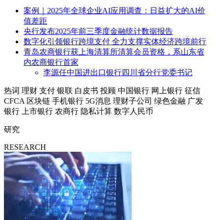
案例｜2025年全球企业AI应用调查：日益扩大的AI价
值差距
央行发布2025年前三季度金融统计数据报告
数字化引领银行跨境支付 全力支撑实体经济跨境前行
青岛农商银行获上海清算所清算会员资格，系山东省
内农商银行首家
李源任中国进出口银行四川省分行党委书记
热词
理财
支付
银联
白皮书
投顾
中国银行
网上银行
征信
CFCA
区块链
手机银行
5G消息
理财子公司
绿色金融
广发
银行
上市银行
农商行
隐私计算
数字人民币
研究
RESEARCH