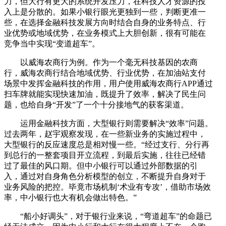
力，但大行有更大的系统开发压力，在科技人才资源的投
入上是分散的。如果小银行眼光更独到一些，判断更准一
些，在选择金融科技发展方向时结合自身的业务特点、行
业优势或地域优势，在业务模式上大胆创新，很有可能在
竞争当中实现“变道超车”。
以威海农商行为例。作为一个毫无科技基因的农商
行，威海农商行结合地域优势、行业优势，在加油站支付
场景中发挥金融科技的作用，用户使用威海农商行APP通过
扫车牌就能实现快速加油，既提升了效率，解决了民生问
题，也给自身“开发”了一个十分接地气的获客渠道。
运用金融科技方面，大型银行则需要解决“效率”问题。
过去两年，赵宇观察发现，在一些新业务的实施过程中，
大型银行的反应速度总是相对慢一些。“经过支行、分行再
到总行的一整套项目开立流程，到最后实施，往往已经错
过了最佳的风口期。但中小银行可以通过外部数据的引
入，通过对自身角色分析模型的创立，不断提升自身对于
业务风险的把控。毕竟市场机制‘术业有专攻’，借助市场效
率，中小银行也大有机会做出特色。”
“船小好调头”，对于银行业来说，“弯道超车”的命题已