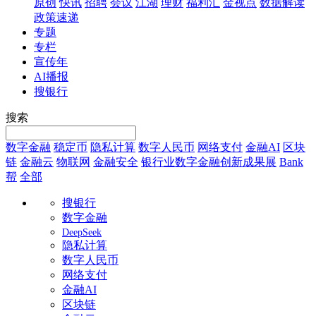
原创
快讯
招聘
会议
江湖
理财
福利汇
金视点
数据解读
政策速递
专题
专栏
宣传年
AI播报
搜银行
搜索
数字金融
稳定币
隐私计算
数字人民币
网络支付
金融AI
区块
链
金融云
物联网
金融安全
银行业数字金融创新成果展
Bank
帮
全部
搜银行
数字金融
DeepSeek
隐私计算
数字人民币
网络支付
金融AI
区块链