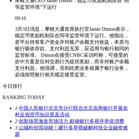
摩根大通CEO Jamie Dimon：稳定币奖励机制应在“同
等监管环境”下运行
09:16
3月3日消息，摩根大通首席执行官Jamie Dimon表示，
稳定币奖励机制应在同等监管环境下运行。他指出，
若平台持有客户资金并对账户余额支付收益，本质与
银行吸收存款、支付利息无异，应适用与银行相同的
监管标准。 Dimon在接受CNBC采访时称，可接受的
折中方案是仅对交易行为提供奖励，而非对账户余额
支付利息。他强调，否则此类业务就属于银行业务，
必须按照银行相关规定接受监管。
今日排行
RANKING TODAY
1
中国人民银行北京市分行联合北京农商银行开展农
村反假货币知识普及活动
2
创新场景激发市场活力 邮储银行多措并举促消费
3
山城科创添动能！建行多举措破解科技企业融资难
题